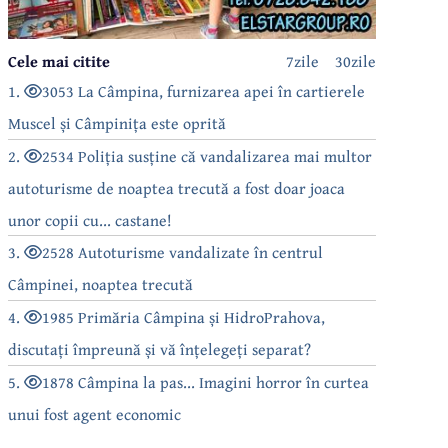
Cele mai citite
7zile
30zile
1.
3053 La Câmpina, furnizarea apei în cartierele
Muscel și Câmpinița este oprită
2.
2534 Poliția susține că vandalizarea mai multor
autoturisme de noaptea trecută a fost doar joaca
unor copii cu... castane!
3.
2528 Autoturisme vandalizate în centrul
Câmpinei, noaptea trecută
4.
1985 Primăria Câmpina și HidroPrahova,
discutați împreună și vă înțelegeți separat?
5.
1878 Câmpina la pas... Imagini horror în curtea
unui fost agent economic