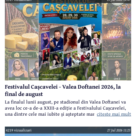
Festivalul Cașcavelei - Valea Doftanei 2026, la
final de august
La finalul lunii august, pe stadionul din Valea Doftanei va
avea loc ce-a de-a XXIII-a ediție a Festivalului Cașcavelei,
citeste mai mult
una dintre cele mai iubite și așteptate manifestări de acest
gen din județul Prahova.
4219 vizualizari
27 Jul 2026 11:23