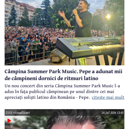
Câmpina Summer Park Music. Pepe a adunat mii
de câmpineni dornici de ritmuri latino
Un nou concert din seria Câmpina Summer Park Music l-a
adus în fața publicul câmpinean pe unul dintre cei mai
citeste mai mult
apreciați soliști latino din România - Pepe.
2153 vizualizari
24 Jul 2026 13:45