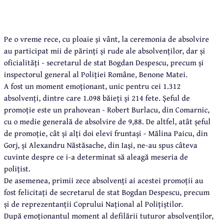
Pe o vreme rece, cu ploaie și vânt, la ceremonia de absolvire
au participat mii de părinți și rude ale absolvenților, dar și
oficialități - secretarul de stat Bogdan Despescu, precum și
inspectorul general al Poliției Române, Benone Matei.
A fost un moment emoționant, unic pentru cei 1.312
absolvenți, dintre care 1.098 băieți și 214 fete. Șeful de
promoție este un prahovean - Robert Burlacu, din Comarnic,
cu o medie generală de absolvire de 9,88. De altfel, atât șeful
de promoție, cât și alți doi elevi fruntași - Mălina Paicu, din
Gorj, și Alexandru Năstăsache, din Iași, ne-au spus câteva
cuvinte despre ce i-a determinat să aleagă meseria de
polițist.
De asemenea, primii zece absolvenți ai acestei promoții au
fost felicitați de secretarul de stat Bogdan Despescu, precum
și de reprezentanții Coprului Național al Polițiștilor.
După emoționantul moment al defilării tuturor absolvenților,