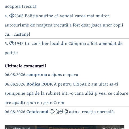
noaptea trecută
4.
2308 Poliția susține că vandalizarea mai multor
autoturisme de noaptea trecută a fost doar joaca unor copii
cu... castane!
5.
1942 Un consilier local din Câmpina a fost amendat de
poliție
Ultimele comentarii
06.08.2026
semprona
a ajuns o epava
06.08.2026
Rodica
RODICA pentru CRISADI: am uitat sa-ti
spun,pune apă de la robinet intr-o cana albă și vezi ce culoare
are apa.Iți spun eu ,este Crem
06.08.2026
Cetateanul
🤔🤔🤣😂 asta e reacția normală.
3317 vizualizari
29 Jul 2026 11:49