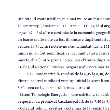
Din totalul contestațiilor, cele mai multe au fost dep
16 contestații, anatomie – 14, istorie – 11, logică și a
organică – 2 și câte o contestație la economie, geograf
an foarte multe note au fost diminuate după contestații
reduse, la 9 lucrări notele nu s-au schimbat, iar la 151
minus nu au fost semnificative, dar sunt câteva cazuri
puncte chiar) între prima notă și cea obținută după r
- Colegiul Național "Nicolae Grigorescu" - notă mărită l
9,30 la 10; note mărite la română de la 6,45 la 8,40, de l
dintrei cei trei candidați respinși inițial la acest lice
5,60, ceea ce i-a permis să ia bacalaureatul.
- Liceul Tehnologic Energetic - note mărite la română de
respectivi au promovat bacalaureatul), de la 7,80 la 9,
- Colegiul Tehnic Forestier - note mărite la română de la