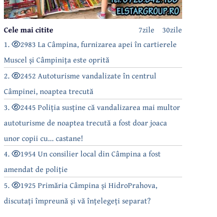
Cele mai citite
7zile
30zile
1.
2983 La Câmpina, furnizarea apei în cartierele
Muscel și Câmpinița este oprită
2.
2452 Autoturisme vandalizate în centrul
Câmpinei, noaptea trecută
3.
2445 Poliția susține că vandalizarea mai multor
autoturisme de noaptea trecută a fost doar joaca
unor copii cu... castane!
4.
1954 Un consilier local din Câmpina a fost
amendat de poliție
5.
1925 Primăria Câmpina și HidroPrahova,
discutați împreună și vă înțelegeți separat?