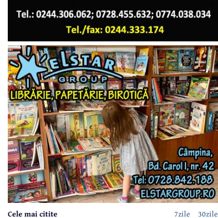
Cele mai citite
7zile
30zile