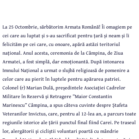
La 25 Octombrie, sărbătorim Armata Română! Îi omagiem pe
cei care au luptat și s-au sacrificat pentru țară și neam și îi
felicităm pe cei care, cu onoare, apără astăzi teritoriul
național. Anul acesta, ceremonia de la Câmpina, de Ziua
Armatei, a fost simplă, dar emoționantă. După intonarea
Imnului Național a urmat o slujbă religioasă de pomenire a
celor care au pierit în luptele pentru apărarea patriei.
Colonel (r) Marian Dulă, președintele Asociației Cadrelor
Militare în Rezervă și Retragere ”Maior Constantin
Marinescu” Câmpina, a spus câteva cuvinte despre Ștafeta
Veteranilor Invictus, care, pentru al 12-lea an, a parcurs toate
regiunile istorice ale țării punctul final fiind Carei. Pe traseul
lor, alergătorii și cicliștii voluntari poartă cu mândrie