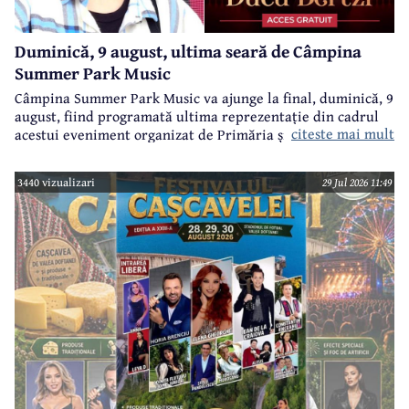
Duminică, 9 august, ultima seară de Câmpina
Summer Park Music
Câmpina Summer Park Music va ajunge la final, duminică, 9
august, fiind programată ultima reprezentație din cadrul
citeste mai mult
acestui eveniment organizat de Primăria și Consiliul Local
Câmpina și Casa de Cultură „Geo Bogza” Câmpia.
3440 vizualizari
29 Jul 2026 11:49