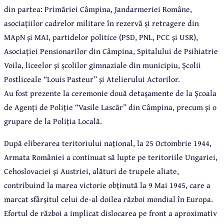
din partea: Primăriei Câmpina, Jandarmeriei Române,
asociațiilor cadrelor militare în rezervă și retragere din
MApN și MAI, partidelor politice (PSD, PNL, PCC și USR),
Asociației Pensionarilor din Câmpina, Spitalului de Psihiatrie
Voila, liceelor și școlilor gimnaziale din municipiu, Școlii
Postliceale “Louis Pasteur” și Atelierului Actorilor.
Au fost prezente la ceremonie două detașamente de la Școala
de Agenți de Poliție “Vasile Lascăr” din Câmpina, precum și o
grupare de la Poliția Locală.
După eliberarea teritoriului naţional, la 25 Octombrie 1944,
Armata României a continuat să lupte pe teritoriile Ungariei,
Cehoslovaciei şi Austriei, alături de trupele aliate,
contribuind la marea victorie obţinută la 9 Mai 1945, care a
marcat sfârşitul celui de-al doilea război mondial în Europa.
Efortul de război a implicat dislocarea pe front a aproximativ