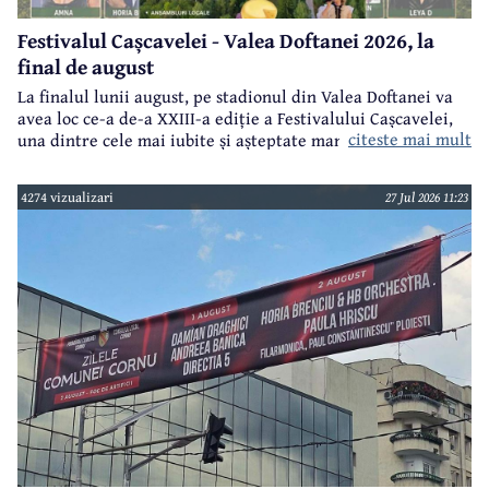
Festivalul Cașcavelei - Valea Doftanei 2026, la
final de august
La finalul lunii august, pe stadionul din Valea Doftanei va
avea loc ce-a de-a XXIII-a ediție a Festivalului Cașcavelei,
citeste mai mult
una dintre cele mai iubite și așteptate manifestări de acest
gen din județul Prahova.
4274 vizualizari
27 Jul 2026 11:23