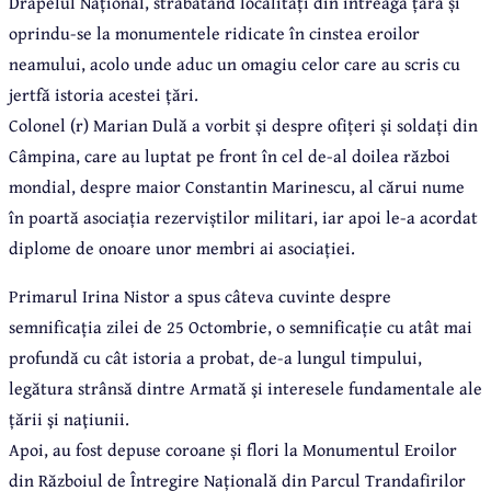
Drapelul Național, străbătând localități din întreaga țară și
oprindu-se la monumentele ridicate în cinstea eroilor
neamului, acolo unde aduc un omagiu celor care au scris cu
jertfă istoria acestei țări.
Colonel (r) Marian Dulă a vorbit și despre ofițeri și soldați din
Câmpina, care au luptat pe front în cel de-al doilea război
mondial, despre maior Constantin Marinescu, al cărui nume
în poartă asociația rezerviștilor militari, iar apoi le-a acordat
diplome de onoare unor membri ai asociației.
Primarul Irina Nistor a spus câteva cuvinte despre
semnificația zilei de 25 Octombrie, o semnificație cu atât mai
profundă cu cât istoria a probat, de-a lungul timpului,
legătura strânsă dintre Armată şi interesele fundamentale ale
țării şi naţiunii.
Apoi, au fost depuse coroane și flori la Monumentul Eroilor
din Războiul de Întregire Națională din Parcul Trandafirilor