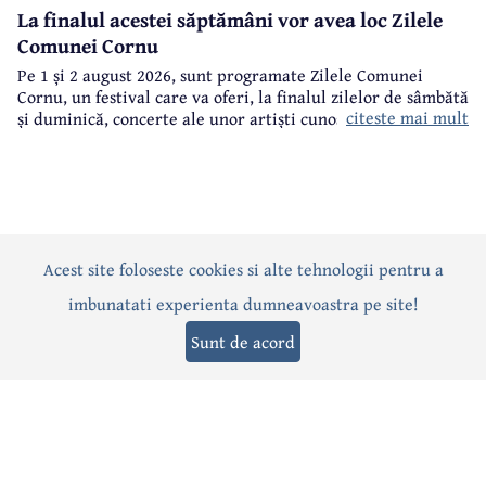
La finalul acestei săptămâni vor avea loc Zilele
Comunei Cornu
Pe 1 și 2 august 2026, sunt programate Zilele Comunei
Cornu, un festival care va oferi, la finalul zilelor de sâmbătă
citeste mai mult
și duminică, concerte ale unor artiști cunoscuți.
Acest site foloseste cookies si alte tehnologii pentru a
Actualitate
Politică
Social
Eveniment
Interviuri
imbunatati experienta dumneavoastra pe site!
Sănătate
Editorial
Sport
Anunțuri
Joburi
Turism
Sunt de acord
Termeni și condiții
-
Politica de confidențialitate
-
Politica cookies
© 2026 Câmpina TV