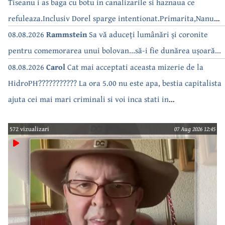
Tiseanu i as baga cu botu in canalizarile si haznaua ce
refuleaza.Inclusiv Dorel sparge intentionat.Primarita,Nanu
bea apa de la robinet.Asta as intreba o si pe Izabel Mitrea
08.08.2026
Rammstein
Sa vă aduceți lumânări și coronite
pentru comemorarea unui bolovan...să-i fie dunărea ușoară...
08.08.2026
Carol
Cat mai acceptati aceasta mizerie de la
HidroPH??????????? La ora 5.00 nu este apa, bestia capitalista
ajuta cei mai mari criminali si voi inca stati in
case???????????????
572 vizualizari
07 Aug 2026 12:45