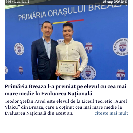
966 vizualizari
03 Aug 2026 20:43
memoria sa şi a soţiei, Maria Scripcă, o troiţă din lemn
sculptat,care astăzi, din păcate, nu mai există.
Primăria Breaza l-a premiat pe elevul cu cea mai
mare medie la Evaluarea Națională
Teodor Ștefan Pavel este elevul de la Liceul Teoretic „Aurel
Vlaicu” din Breaza, care a obținut cea mai mare medie la
citeste mai mult
Evaluarea Națională din acest an.