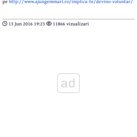
pe
http://www.ajungemmari.ro/
implica-te/devino-voluntar/
.
13 Jun 2016 19:23
11866 vizualizari
ad