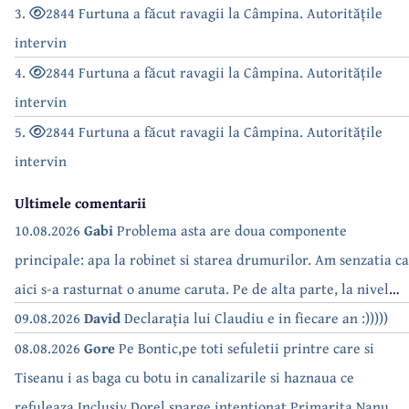
3.
2844 Furtuna a făcut ravagii la Câmpina. Autoritățile
intervin
4.
2844 Furtuna a făcut ravagii la Câmpina. Autoritățile
intervin
5.
2844 Furtuna a făcut ravagii la Câmpina. Autoritățile
intervin
Ultimele comentarii
10.08.2026
Gabi
Problema asta are doua componente
principale: apa la robinet si starea drumurilor. Am senzatia ca
aici s-a rasturnat o anume caruta. Pe de alta parte, la nivel
national, serialul asta deja a difuzat episoadele 'fara apa' si
09.08.2026
David
Declarația lui Claudiu e in fiecare an :)))))
'fara energie'. Banuiesc ca urmeaza episodul 'fara hrana'.
08.08.2026
Gore
Pe Bontic,pe toti sefuletii printre care si
Tiseanu i as baga cu botu in canalizarile si haznaua ce
refuleaza.Inclusiv Dorel sparge intentionat.Primarita,Nanu