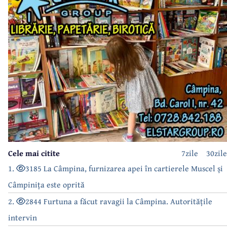
Cele mai citite
7zile
30zile
1.
3185 La Câmpina, furnizarea apei în cartierele Muscel și
Câmpinița este oprită
2.
2844 Furtuna a făcut ravagii la Câmpina. Autoritățile
intervin