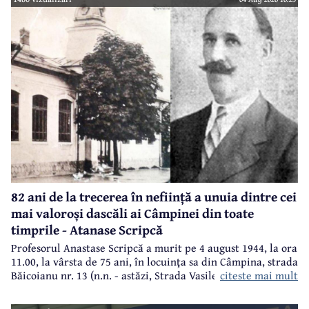
82 ani de la trecerea în neființă a unuia dintre cei
mai valoroși dascăli ai Câmpinei din toate
timprile - Atanase Scripcă
Profesorul Anastase Scripcă a murit pe 4 august 1944, la ora
11.00, la vârsta de 75 ani, în locuinţa sa din Câmpina, strada
citeste mai mult
Băicoianu nr. 13 (n.n. - astăzi, Strada Vasile Alecsandri).
Este înmormântat în cimitirul central (Bobâlna de azi).
Ulterior, meşterul popular Nicolae Goage aşează aici, în