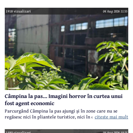
toate imobilele aflate în proprietatea Consiliului Județean,
ca parte a unui demers mai amplu de utilizare responsabilă
1918 vizualizari
04 Aug 2026 11:55
a fondurilor publice.
Câmpina la pas... Imagini horror în curtea unui
fost agent economic
Parcurgând Câmpina la pas ajungi și în zone care nu se
regăsesc nici în pliantele turistice, nici în cele.. electorale.
citeste mai mult
1480 vizualizari
04 Aug 2026 10:25