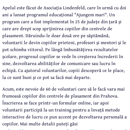
Apelul este făcut de Asociația Lindenfeld, care în urmă cu doi
ani a lansat programul educațional "Ajungem mari". Un
program care a fost implementat în 25 de județe din țară și
care are drept scop sprijinirea copiilor din centrele de
plasament. Dăruindu-le doar două ore pe săptămână,
voluntarii le devin copiilor prieteni, profesori şi mentori şi le
pot schimba viitorul. Pe lângă îmbunătățirea rezultatelor
școlare, progresul copiilor se vede în creșterea încrederii în
sine, dezvoltarea abilităților de comunicare sau lucru în
echipă. Cu ajutorul voluntarilor, copiii descoperă ce le place,
la ce sunt buni și ce pot sa facă mai departe.
Acum, este nevoie de 60 de voluntari care să le facă vara mai
frumoasă copiilor din centrele de plasament din Prahova.
Înscrierea se face printr-un formular online, iar apoi
voluntarii participă la un training pentru a învață metode
interactive de lucru ce pun accent pe dezvoltarea personală a
copiilor. Mai multe detalii puteți găsi