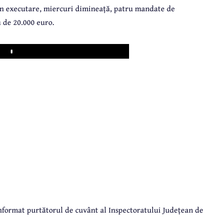
s în executare, miercuri dimineață, patru mandate de
 de 20.000 euro.
Play
 informat purtătorul de cuvânt al Inspectoratului Județean de