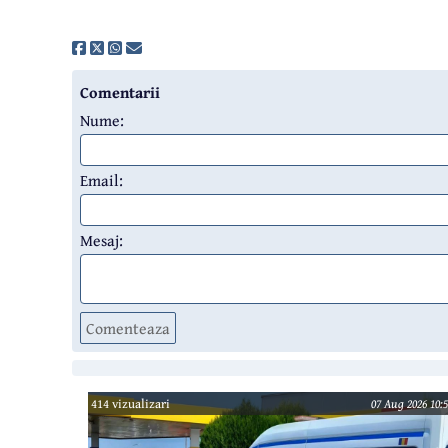
Comentarii
Nume:
Email:
Mesaj:
Comenteaza
414 vizualizari
07 Aug 2026 10:5