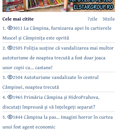
Cele mai citite
7zile
30zile
1.
3011 La Câmpina, furnizarea apei în cartierele
Muscel și Câmpinița este oprită
2.
2505 Poliția susține că vandalizarea mai multor
autoturisme de noaptea trecută a fost doar joaca
unor copii cu... castane!
3.
2504 Autoturisme vandalizate în centrul
Câmpinei, noaptea trecută
4.
1965 Primăria Câmpina și HidroPrahova,
discutați împreună și vă înțelegeți separat?
5.
1844 Câmpina la pas... Imagini horror în curtea
unui fost agent economic