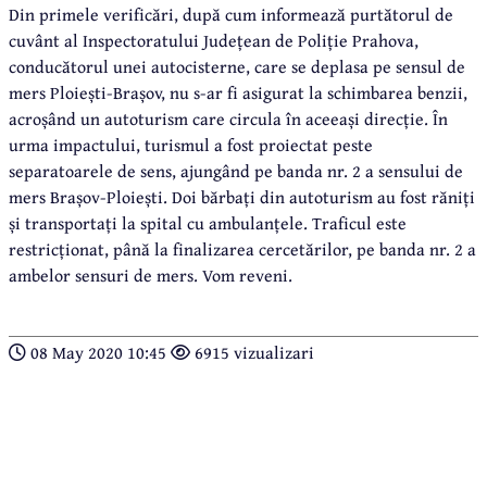
Din primele verificări, după cum informează purtătorul de
cuvânt al Inspectoratului Județean de Poliție Prahova,
conducătorul unei autocisterne, care se deplasa pe sensul de
mers Ploiești-Brașov, nu s-ar fi asigurat la schimbarea benzii,
acroșând un autoturism care circula în aceeași direcție. În
urma impactului, turismul a fost proiectat peste
separatoarele de sens, ajungând pe banda nr. 2 a sensului de
mers Brașov-Ploiești. Doi bărbați din autoturism au fost răniți
și transportați la spital cu ambulanțele. Traficul este
restricționat, până la finalizarea cercetărilor, pe banda nr. 2 a
ambelor sensuri de mers. Vom reveni.
08 May 2020 10:45
6915 vizualizari