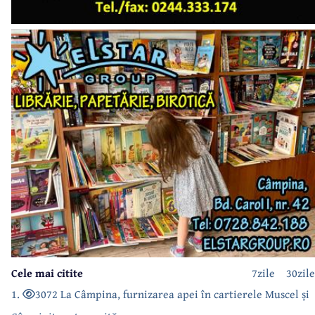
Cele mai citite
7zile
30zile
1.
3072 La Câmpina, furnizarea apei în cartierele Muscel și