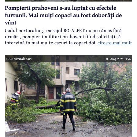
Pompierii prahoveni s-au luptat cu efectele
furtunii. Mai mulți copaci au fost doborâți de
vânt
Codul portocaliu și mesajul RO-ALERT nu au rămas fără
urmări, pompierii militari prahoveni fiind solicitați să
citeste mai mult
intervină în mai multe cazuri la copaci doborâți în urma
furtunii de sâmbătă de la prânz.
1928 vizualizari
08 Aug 2026 14:42