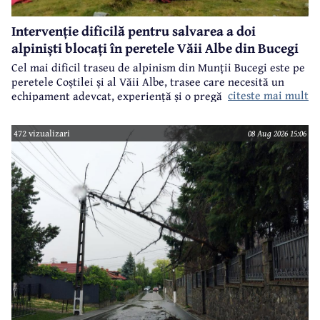
Intervenție dificilă pentru salvarea a doi
alpiniști blocați în peretele Văii Albe din Bucegi
Cel mai dificil traseu de alpinism din Munții Bucegi este pe
peretele Coștilei și al Văii Albe, trasee care necesită un
citeste mai mult
echipament adevcat, experiență și o pregătire specifică.
472 vizualizari
08 Aug 2026 15:06