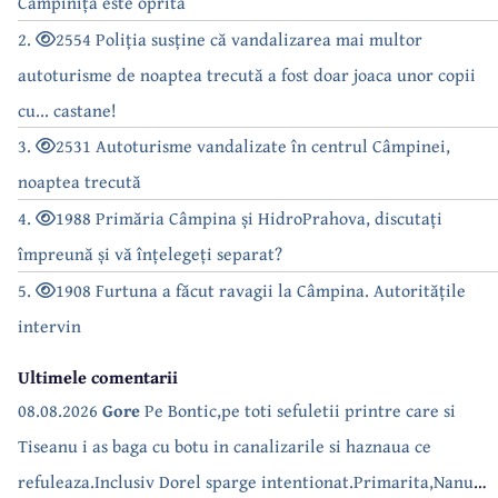
Câmpinița este oprită
2.
2554 Poliția susține că vandalizarea mai multor
autoturisme de noaptea trecută a fost doar joaca unor copii
cu... castane!
3.
2531 Autoturisme vandalizate în centrul Câmpinei,
noaptea trecută
4.
1988 Primăria Câmpina și HidroPrahova, discutați
împreună și vă înțelegeți separat?
5.
1908 Furtuna a făcut ravagii la Câmpina. Autoritățile
intervin
Ultimele comentarii
08.08.2026
Gore
Pe Bontic,pe toti sefuletii printre care si
Tiseanu i as baga cu botu in canalizarile si haznaua ce
refuleaza.Inclusiv Dorel sparge intentionat.Primarita,Nanu