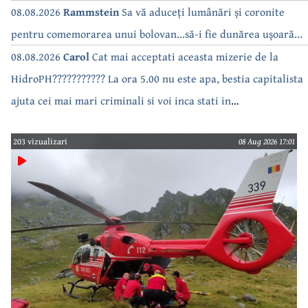
bea apa de la robinet.Asta as intreba o si pe Izabel Mitrea
08.08.2026
Rammstein
Sa vă aduceți lumânări și coronite
pentru comemorarea unui bolovan...să-i fie dunărea ușoară...
08.08.2026
Carol
Cat mai acceptati aceasta mizerie de la
HidroPH??????????? La ora 5.00 nu este apa, bestia capitalista
ajuta cei mai mari criminali si voi inca stati in
case???????????????
203 vizualizari
08 Aug 2026 17:01