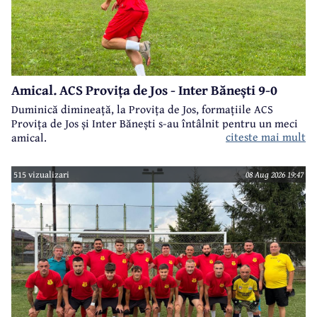
Amical. ACS Provița de Jos - Inter Bănești 9-0
Duminică dimineață, la Provița de Jos, formațiile ACS
Provița de Jos și Inter Bănești s-au întâlnit pentru un meci
citeste mai mult
amical.
515 vizualizari
08 Aug 2026 19:47