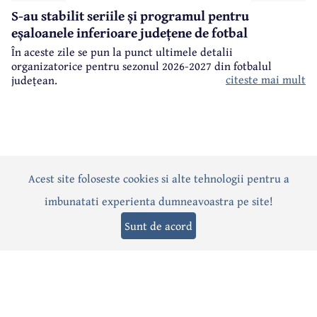
S-au stabilit seriile și programul pentru
eșaloanele inferioare județene de fotbal
În aceste zile se pun la punct ultimele detalii
organizatorice pentru sezonul 2026-2027 din fotbalul
citeste mai mult
județean.
Acest site foloseste cookies si alte tehnologii pentru a
Actualitate
Politică
Social
Eveniment
Interviuri
imbunatati experienta dumneavoastra pe site!
Sănătate
Editorial
Sport
Anunțuri
Joburi
Turism
Sunt de acord
Termeni și condiții
-
Politica de confidențialitate
-
Politica cookies
© 2026 Câmpina TV