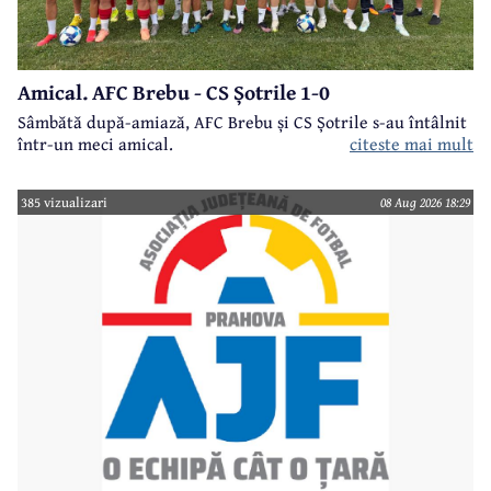
Amical. AFC Brebu - CS Șotrile 1-0
Sâmbătă după-amiază, AFC Brebu și CS Șotrile s-au întâlnit
într-un meci amical.
citeste mai mult
385 vizualizari
08 Aug 2026 18:29