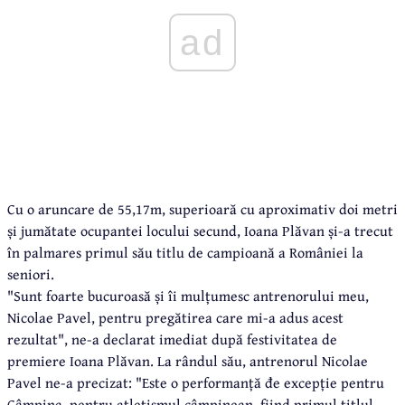
ad
Cu o aruncare de 55,17m, superioară cu aproximativ doi metri
și jumătate ocupantei locului secund, Ioana Plăvan și-a trecut
în palmares primul său titlu de campioană a României la
seniori.
"Sunt foarte bucuroasă și îi mulțumesc antrenorului meu,
Nicolae Pavel, pentru pregătirea care mi-a adus acest
rezultat", ne-a declarat imediat după festivitatea de
premiere Ioana Plăvan. La rândul său, antrenorul Nicolae
Pavel ne-a precizat: "Este o performanță đe excepție pentru
Câmpina, pentru atletismul câmpinean, fiind primul titlul