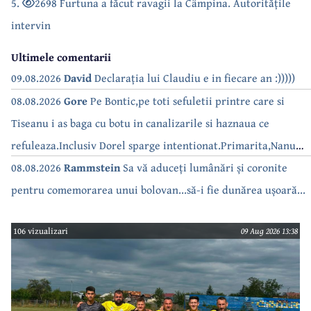
5.
2698 Furtuna a făcut ravagii la Câmpina. Autoritățile
intervin
Ultimele comentarii
09.08.2026
David
Declarația lui Claudiu e in fiecare an :)))))
08.08.2026
Gore
Pe Bontic,pe toti sefuletii printre care si
Tiseanu i as baga cu botu in canalizarile si haznaua ce
refuleaza.Inclusiv Dorel sparge intentionat.Primarita,Nanu
bea apa de la robinet.Asta as intreba o si pe Izabel Mitrea
08.08.2026
Rammstein
Sa vă aduceți lumânări și coronite
pentru comemorarea unui bolovan...să-i fie dunărea ușoară...
106 vizualizari
09 Aug 2026 13:38