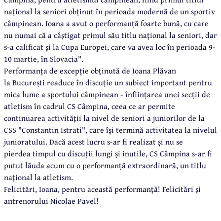
național la seniori obținut în perioada modernă de un sportiv
câmpinean. Ioana a avut o performanță foarte bună, cu care
nu numai că a câștigat primul său titlu național la seniori, dar
s-a calificat și la Cupa Europei, care va avea loc în perioada 9-
10 martie, în Slovacia".
Performanța de excepție obținută de Ioana Plăvan
la București readuce în discuție un subiect important pentru
mica lume a sportului câmpinean - înființarea unei secții de
atletism în cadrul CS Câmpina, ceea ce ar permite
continuarea activității la nivel de seniori a juniorilor de la
CSS "Constantin Istrati", care își termină activitatea la nivelul
junioratului. Dacă acest lucru s-ar fi realizat și nu se
pierdea timpul cu discuții lungi și inutile, CS Câmpina s-ar fi
putut lăuda acum cu o performanță extraordinară, un titlu
național la atletism.
Felicitări, Ioana, pentru această performanță! Felicitări și
antrenorului Nicolae Pavel!