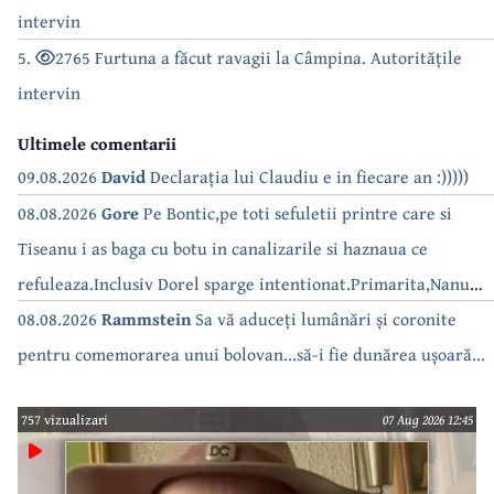
intervin
5.
2765 Furtuna a făcut ravagii la Câmpina. Autoritățile
intervin
Ultimele comentarii
09.08.2026
David
Declarația lui Claudiu e in fiecare an :)))))
08.08.2026
Gore
Pe Bontic,pe toti sefuletii printre care si
Tiseanu i as baga cu botu in canalizarile si haznaua ce
refuleaza.Inclusiv Dorel sparge intentionat.Primarita,Nanu
bea apa de la robinet.Asta as intreba o si pe Izabel Mitrea
08.08.2026
Rammstein
Sa vă aduceți lumânări și coronite
pentru comemorarea unui bolovan...să-i fie dunărea ușoară...
757 vizualizari
07 Aug 2026 12:45