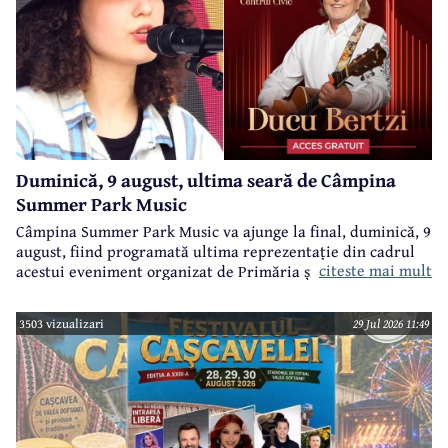
Duminică, 9 august, ultima seară de Câmpina
Summer Park Music
Câmpina Summer Park Music va ajunge la final, duminică, 9
august, fiind programată ultima reprezentație din cadrul
citeste mai mult
acestui eveniment organizat de Primăria și Consiliul Local
Câmpina și Casa de Cultură „Geo Bogza” Câmpia.
3503 vizualizari
29 Jul 2026 11:49