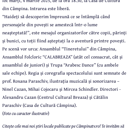
loc marți, 4 martie 2025, de la ora 18.30, la Casa de Cultură
din Câmpina. Intrarea este liberă.
“Haideți să descoperim împreună ce se întâmplă când
personajele din povești se amestecă într-o lume
neașteptată!”, este mesajul organizatorilor către copii, părinți
și bunici, cu toții fiind așteptați la o aventură printre povești.
Pe scenă vor urca: Ansamblul “Tineretului” din Câmpina,
Ansamblul Folcloric “CALABREAZA” (atât cel consacrat, cât și
ansamblul de juniori) și Trupa “Arabesc Dance” (cu ambele
sale echipe). Regia și coregrafia spectacolului sunt semnate de
prof. Roxana Paraschiv, ilustrația muzicală și sonorizarea –
Ninel Cazan, Mihai Cojocaru și Mircea Schindler. Directori -
Alexandru Cazan (Centrul Cultural Breaza) și Cătălin
Paraschiv (Casa de Cultură Câmpina).
(
Foto cu caracter ilustrativ
)
Citește cele mai noi știri locale publicate pe Câmpinatv.ro! Te invităm să