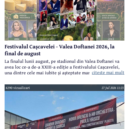
Festivalul Cașcavelei - Valea Doftanei 2026, la
final de august
La finalul lunii august, pe stadionul din Valea Doftanei va
avea loc ce-a de-a XXIII-a ediție a Festivalului Cașcavelei,
citeste mai mult
una dintre cele mai iubite și așteptate manifestări de acest
gen din județul Prahova.
4290 vizualizari
27 Jul 2026 11:23