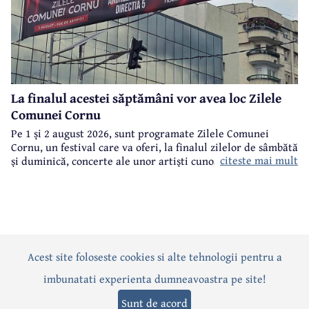
La finalul acestei săptămâni vor avea loc Zilele
Comunei Cornu
Pe 1 și 2 august 2026, sunt programate Zilele Comunei
Cornu, un festival care va oferi, la finalul zilelor de sâmbătă
citeste mai mult
și duminică, concerte ale unor artiști cunoscuți.
Acest site foloseste cookies si alte tehnologii pentru a
Actualitate
Politică
Social
Eveniment
Interviuri
imbunatati experienta dumneavoastra pe site!
Sănătate
Editorial
Sport
Anunțuri
Joburi
Turism
Sunt de acord