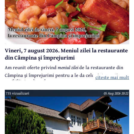
Vineri, 7 august 2026. Meniul zilei la restaurante
din Câmpina și împrejurimi
Am reunit oferte privind
meniul zilei
de la restaurante din
Câmpina și împrejurimi pentru a le da celor interesați
citeste mai mult
posibilitatea de a alege.
735 vizualizari
05 Aug 2026 20:22