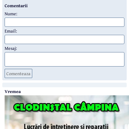
Comentarii
Nume:
Email:
Mesaj:
Comenteaza
Vremea