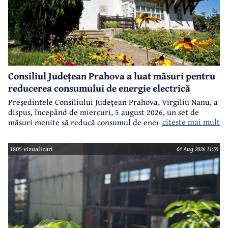
Consiliul Județean Prahova a luat măsuri pentru
reducerea consumului de energie electrică
Președintele Consiliului Județean Prahova, Virgiliu Nanu, a
dispus, începând de miercuri, 5 august 2026, un set de
citeste mai mult
măsuri menite să reducă consumul de energie electrică în
toate imobilele aflate în proprietatea Consiliului Județean,
ca parte a unui demers mai amplu de utilizare responsabilă
1805 vizualizari
04 Aug 2026 11:55
a fondurilor publice.