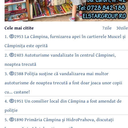
Cele mai citite
7zile
30zile
1.
2953 La Câmpina, furnizarea apei în cartierele Muscel și
Câmpinița este oprită
2.
2403 Autoturisme vandalizate în centrul Câmpinei,
noaptea trecută
3.
2388 Poliția susține că vandalizarea mai multor
autoturisme de noaptea trecută a fost doar joaca unor copii
cu... castane!
4.
1951 Un consilier local din Câmpina a fost amendat de
poliție
5.
1890 Primăria Câmpina și HidroPrahova, discutați