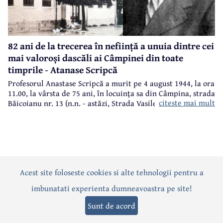
82 ani de la trecerea în neființă a unuia dintre cei
mai valoroși dascăli ai Câmpinei din toate
timprile - Atanase Scripcă
Profesorul Anastase Scripcă a murit pe 4 august 1944, la ora
11.00, la vârsta de 75 ani, în locuinţa sa din Câmpina, strada
citeste mai mult
Băicoianu nr. 13 (n.n. - astăzi, Strada Vasile Alecsandri).
Este înmormântat în cimitirul central (Bobâlna de azi).
Ulterior, meşterul popular Nicolae Goage aşează aici, în
memoria sa şi a soţiei, Maria Scripcă, o troiţă din lemn
sculptat,care astăzi, din păcate, nu mai există.
Acest site foloseste cookies si alte tehnologii pentru a
Actualitate
Politică
Social
Eveniment
Interviuri
imbunatati experienta dumneavoastra pe site!
Sănătate
Editorial
Sport
Anunțuri
Joburi
Turism
Sunt de acord