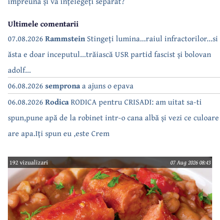
împreună și vă înțelegeți separat?
Ultimele comentarii
07.08.2026
Rammstein
Stingeți lumina...raiul infractorilor...si
ăsta e doar inceputul...trăiască USR partid fascist și bolovan
adolf...
06.08.2026
semprona
a ajuns o epava
06.08.2026
Rodica
RODICA pentru CRISADI: am uitat sa-ti
spun,pune apă de la robinet intr-o cana albă și vezi ce culoare
are apa.Iți spun eu ,este Crem
192 vizualizari
07 Aug 2026 08:43