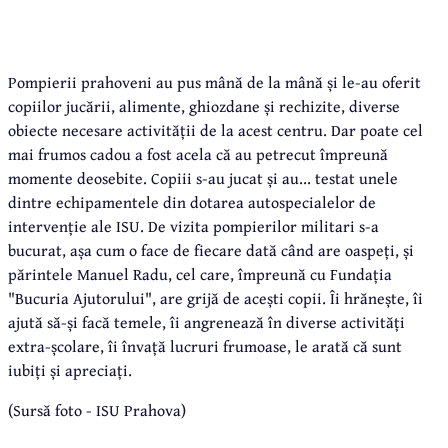
Pompierii prahoveni au pus mână de la mână și le-au oferit
copiilor jucării, alimente, ghiozdane și rechizite, diverse
obiecte necesare activității de la acest centru. Dar poate cel
mai frumos cadou a fost acela că au petrecut împreună
momente deosebite. Copiii s-au jucat și au... testat unele
dintre echipamentele din dotarea autospecialelor de
intervenție ale ISU. De vizita pompierilor militari s-a
bucurat, așa cum o face de fiecare dată când are oaspeți, și
părintele Manuel Radu, cel care, împreună cu Fundația
"Bucuria Ajutorului", are grijă de acești copii. Îi hrănește, îi
ajută să-și facă temele, îi angrenează în diverse activități
extra-școlare, îi învață lucruri frumoase, le arată că sunt
iubiți și apreciați.
(Sursă foto - ISU Prahova)