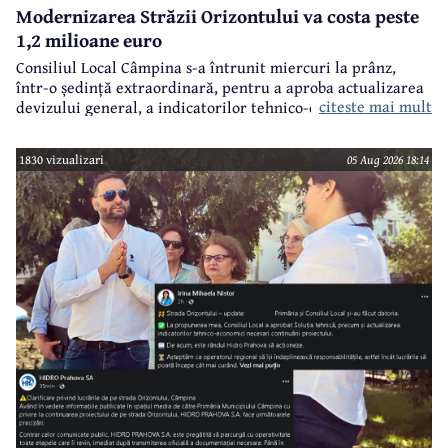
Modernizarea Străzii Orizontului va costa peste
1,2 milioane euro
Consiliul Local Câmpina s-a întrunit miercuri la prânz,
într-o ședință extraordinară, pentru a aproba actualizarea
citeste mai mult
devizului general, a indicatorilor tehnico-economici și a
sumei reprezentând finanțarea de la bugetul local pentru
realizarea modernizării Străzii Orizontului, obiectiv
1830 vizualizari
05 Aug 2026 18:14
finanțat prin Programul Național de Investiții ”Anghel
Saligny”.