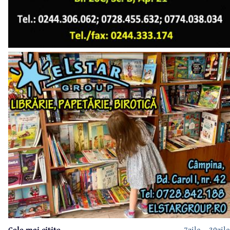
Cele mai citite
7zile
30zile