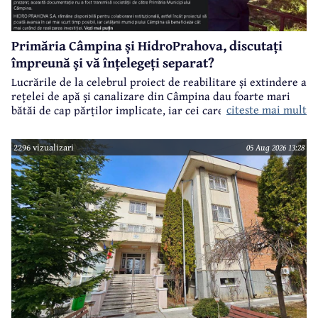
Primăria Câmpina și HidroPrahova, discutați
împreună și vă înțelegeți separat?
Lucrările de la celebrul proiect de reabilitare și extindere a
rețelei de apă și canalizare din Câmpina dau foarte mari
citeste mai mult
bătăi de cap părților implicate, iar cei care suferă sunt
câmpinenii. Exemplul cel mai elocvent - "dureroasa" stradă
Orizontului.
2296 vizualizari
05 Aug 2026 13:28