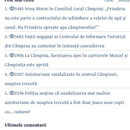
1.
5485 Irina Nistor în Consiliul Local Câmpina: „Primăria
nu este parte a contractului de schimbare a rețelei de apă și
canal. Nu Primăria oprește apa câmpinenilor!”
2.
3683 Foștii angajați ai Centrului de Informare Turistică
din Câmpina au contestat în instanță concedierea
3.
2906 La Câmpina, furnizarea apei în cartierele Muscel și
Câmpinița este oprită
4.
2307 Autoturisme vandalizate în centrul Câmpinei,
noaptea trecută
5.
2296 Poliția susține că vandalizarea mai multor
autoturisme de noaptea trecută a fost doar joaca unor copii
cu... castane!
Ultimele comentarii