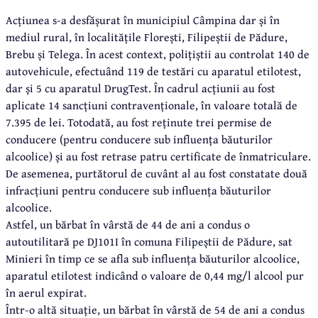
Acțiunea s-a desfășurat în municipiul Câmpina dar și în
mediul rural, în localitățile Florești, Filipeștii de Pădure,
Brebu și Telega. În acest context, polițiștii au controlat 140 de
autovehicule, efectuând 119 de testări cu aparatul etilotest,
dar și 5 cu aparatul DrugTest. În cadrul acțiunii au fost
aplicate 14 sancțiuni contravenționale, în valoare totală de
7.395 de lei. Totodată, au fost reținute trei permise de
conducere (pentru conducere sub influența băuturilor
alcoolice) și au fost retrase patru certificate de înmatriculare.
De asemenea, purtătorul de cuvânt al au fost constatate două
infracțiuni pentru conducere sub influența băuturilor
alcoolice.
Astfel, un bărbat în vârstă de 44 de ani a condus o
autoutilitară pe DJ101I în comuna Filipeștii de Pădure, sat
Minieri în timp ce se afla sub influența băuturilor alcoolice,
aparatul etilotest indicând o valoare de 0,44 mg/l alcool pur
în aerul expirat.
Într-o altă situație, un bărbat în vârstă de 54 de ani a condus