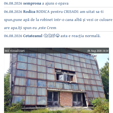
06.08.2026
semprona
a ajuns o epava
06.08.2026
Rodica
RODICA pentru CRISADI: am uitat sa-ti
spun,pune apă de la robinet intr-o cana albă și vezi ce culoare
are apa.Iți spun eu ,este Crem
06.08.2026
Cetateanul
🤔🤔🤣😂 asta e reacția normală.
661 vizualizari
06 Aug 2026 14:14