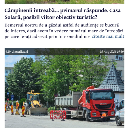
Câmpinenii întreabă... primarul răspunde. Casa
Solară, posibil viitor obiectiv turistic?
Demersul nostru de a găzdui astfel de audiențe se bucură
de interes, dacă avem în vedere numărul mare de întrebări
citeste mai mult
pe care le-ați adresat prin intermediul nostru primarului
municipiului Câmpina, Irina Nistor.
629 vizualizari
05 Aug 2026 19:59