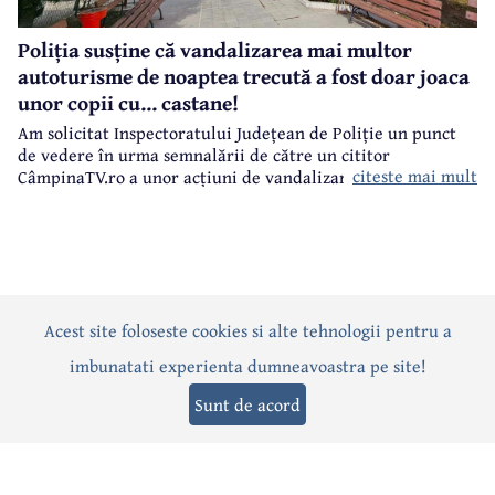
Poliția susține că vandalizarea mai multor
autoturisme de noaptea trecută a fost doar joaca
unor copii cu... castane!
Am solicitat Inspectoratului Județean de Poliție un punct
de vedere în urma semnalării de către un cititor
citeste mai mult
CâmpinaTV.ro a unor acțiuni de vandalizare a unor
autoturisme, noaptea trecută, în centrul municipiului
Câmpina.
Acest site foloseste cookies si alte tehnologii pentru a
Actualitate
Politică
Social
Eveniment
Interviuri
imbunatati experienta dumneavoastra pe site!
Sănătate
Editorial
Sport
Anunțuri
Joburi
Turism
Sunt de acord
Termeni și condiții
-
Politica de confidențialitate
-
Politica cookies