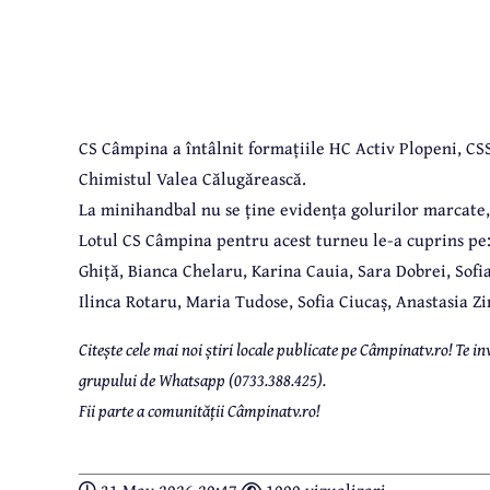
CS Câmpina a întâlnit formațiile HC Activ Plopeni, CSS
Chimistul Valea Călugărească.
La minihandbal nu se ține evidența golurilor marcate, as
Lotul CS Câmpina pentru acest turneu le-a cuprins pe:
Ghiță, Bianca Chelaru, Karina Cauia, Sara Dobrei, Sofia
Ilinca Rotaru, Maria Tudose, Sofia Ciucaș, Anastasia Zi
Citește cele mai noi știri locale publicate pe Câmpinatv.ro! Te
grupului de Whatsapp (0733.388.425).
Fii parte a comunității Câmpinatv.ro!