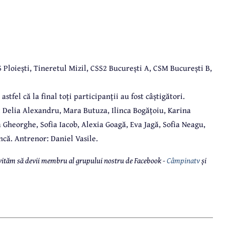
 Ploiești, Tineretul Mizil, CSS2 București A, CSM București B,
tfel că la final toți participanții au fost câștigători.
 Delia Alexandru, Mara Butuza, Ilinca Bogățoiu, Karina
 Gheorghe, Sofia Iacob, Alexia Goagă, Eva Jagă, Sofia Neagu,
ncă. Antrenor: Daniel Vasile.
 invităm să devii membru al grupului nostru de Facebook -
Câmpinatv
și