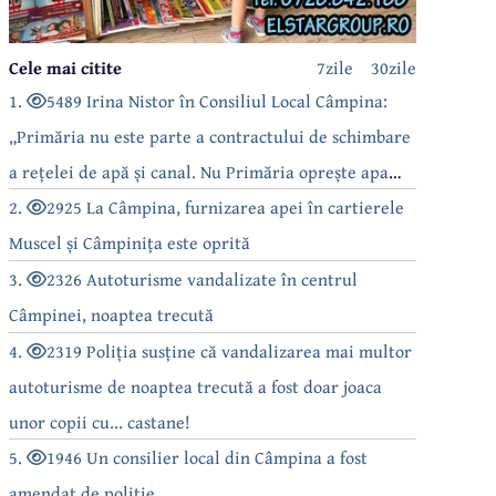
Cele mai citite
7zile
30zile
1.
5489 Irina Nistor în Consiliul Local Câmpina:
„Primăria nu este parte a contractului de schimbare
a rețelei de apă și canal. Nu Primăria oprește apa
câmpinenilor!”
2.
2925 La Câmpina, furnizarea apei în cartierele
Muscel și Câmpinița este oprită
3.
2326 Autoturisme vandalizate în centrul
Câmpinei, noaptea trecută
4.
2319 Poliția susține că vandalizarea mai multor
autoturisme de noaptea trecută a fost doar joaca
unor copii cu... castane!
5.
1946 Un consilier local din Câmpina a fost
amendat de poliție