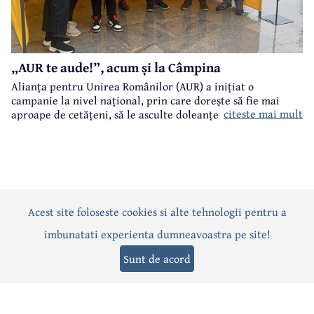
„AUR te aude!”, acum și la Câmpina
Alianța pentru Unirea Românilor (AUR) a inițiat o
campanie la nivel național, prin care dorește să fie mai
citeste mai mult
aproape de cetățeni, să le asculte doleanțele și problemele.
„AUR te aude!” este numele acestei campanii care a ajuns și
la Câmpina.
Acest site foloseste cookies si alte tehnologii pentru a
Actualitate
Politică
Social
Eveniment
Interviuri
imbunatati experienta dumneavoastra pe site!
Sănătate
Editorial
Sport
Anunțuri
Joburi
Turism
Sunt de acord
Termeni și condiții
-
Politica de confidențialitate
-
Politica cookies