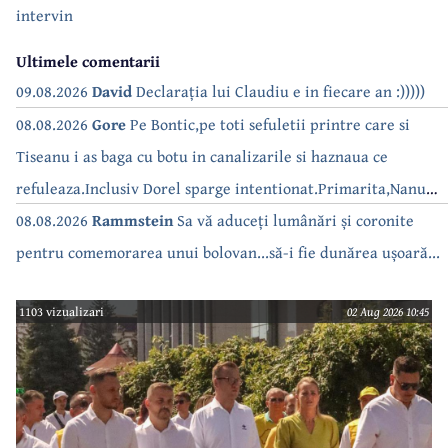
intervin
Ultimele comentarii
09.08.2026
David
Declarația lui Claudiu e in fiecare an :)))))
08.08.2026
Gore
Pe Bontic,pe toti sefuletii printre care si
Tiseanu i as baga cu botu in canalizarile si haznaua ce
refuleaza.Inclusiv Dorel sparge intentionat.Primarita,Nanu
bea apa de la robinet.Asta as intreba o si pe Izabel Mitrea
08.08.2026
Rammstein
Sa vă aduceți lumânări și coronite
pentru comemorarea unui bolovan...să-i fie dunărea ușoară...
1103 vizualizari
02 Aug 2026 10:45