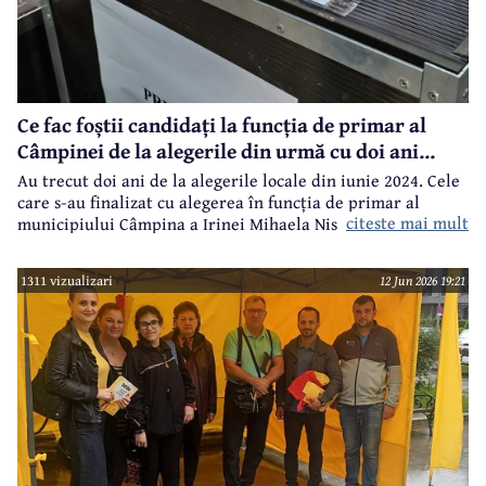
Ce fac foștii candidați la funcția de primar al
Câmpinei de la alegerile din urmă cu doi ani...
Au trecut doi ani de la alegerile locale din iunie 2024. Cele
care s-au finalizat cu alegerea în funcția de primar al
citeste mai mult
municipiului Câmpina a Irinei Mihaela Nistor, care l-a
învins pe primarul în funcție de atunci, Alin Ioan
Moldoveanu.
1311 vizualizari
12 Jun 2026 19:21