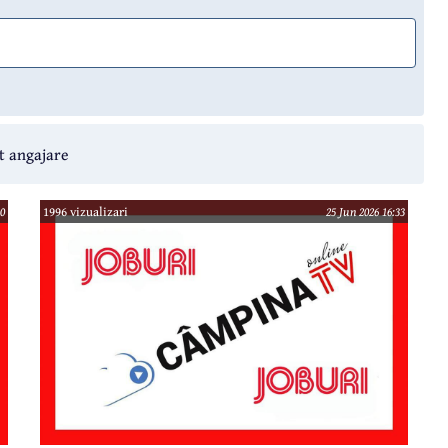
t angajare
10
1996 vizualizari
25 Jun 2026 16:33