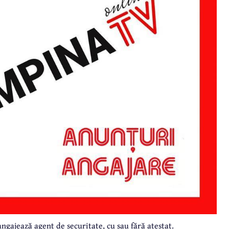
angajează agent de securitate, cu sau fără atestat.