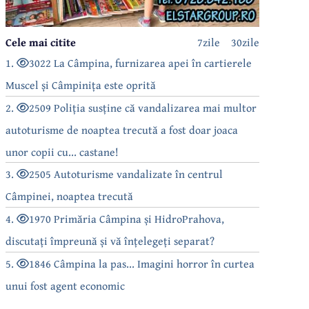
Cele mai citite
7zile
30zile
1.
3022 La Câmpina, furnizarea apei în cartierele
Muscel și Câmpinița este oprită
2.
2509 Poliția susține că vandalizarea mai multor
autoturisme de noaptea trecută a fost doar joaca
unor copii cu... castane!
3.
2505 Autoturisme vandalizate în centrul
Câmpinei, noaptea trecută
4.
1970 Primăria Câmpina și HidroPrahova,
discutați împreună și vă înțelegeți separat?
5.
1846 Câmpina la pas... Imagini horror în curtea
unui fost agent economic