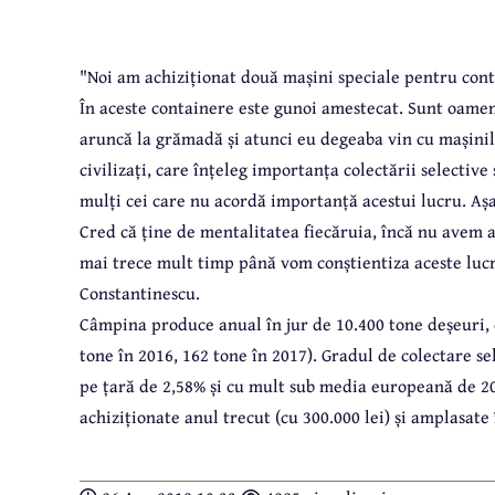
"Noi am achiziționat două mașini speciale pentru cont
În aceste containere este gunoi amestecat. Sunt oamen
aruncă la grămadă și atunci eu degeaba vin cu mașinil
civilizați, care înțeleg importanța colectării selective
mulți cei care nu acordă importanță acestui lucru. Așa 
Cred că ține de mentalitatea fiecăruia, încă nu avem ac
mai trece mult timp până vom conștientiza aceste lucru
Constantinescu.
Câmpina produce anual în jur de 10.400 tone deșeuri, d
tone în 2016, 162 tone în 2017). Gradul de colectare s
pe țară de 2,58% și cu mult sub media europeană de 20
achiziționate anul trecut (cu 300.000 lei) și amplasate