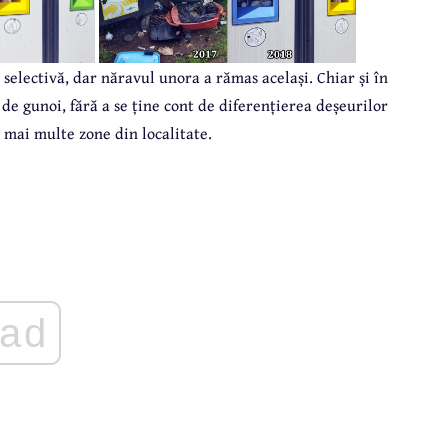
electivă, dar năravul unora a rămas același. Chiar și în
de gunoi, fără a se ține cont de diferențierea deșeurilor
n mai multe zone din localitate.
ad