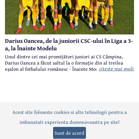
Darius Oancea, de la juniorii CSC-ului în Liga a 3-
a, la Înainte Modelu
Unul dintre cei mai promițători juniori ai CS Câmpina,
Darius Oancea a făcut saltul la o formație din al treilea
citeste mai mult
eșalon al fotbalului românesc - Înainte Modelu, din județul
Călărași.
Acest site foloseste cookies si alte tehnologii pentru a
Actualitate
Politică
Social
Eveniment
Interviuri
imbunatati experienta dumneavoastra pe site!
Sănătate
Editorial
Sport
Anunțuri
Joburi
Turism
Sunt de acord