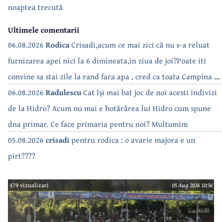
noaptea trecută
Ultimele comentarii
06.08.2026
Rodica
Crisadi,acum ce mai zici că nu s-a reluat
furnizarea apei nici la 6 dimineata,in ziua de joi?Poate iti
convine sa stai zile la rand fara apa , cred ca toata Campina s-
a săturat de cate ori se tot oprește apa!!
06.08.2026
Radulescu
Cat își mai bat joc de noi acesti indivizi
de la Hidro? Acum nu mai e hotărârea lui Hidro cum spune
dna primar. Ce face primaria pentru noi? Multumim
05.08.2026
crisadi
pentru rodica : o avarie majora e un
pirt????
479 vizualizari
05 Aug 2026 10:56