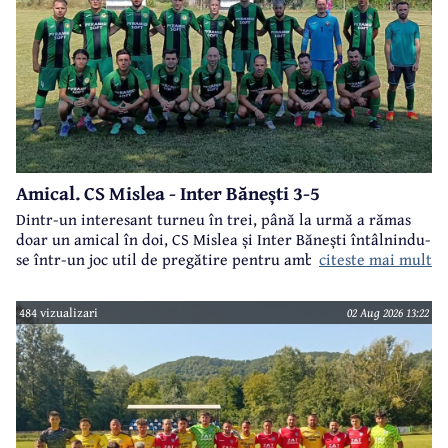
Amical. CS Mislea - Inter Bănești 3-5
Dintr-un interesant turneu în trei, până la urmă a rămas
doar un amical în doi, CS Mislea și Inter Bănești întâlnindu-
citeste mai mult
se într-un joc util de pregătire pentru ambele formații.
484 vizualizari
02 Aug 2026 13:22