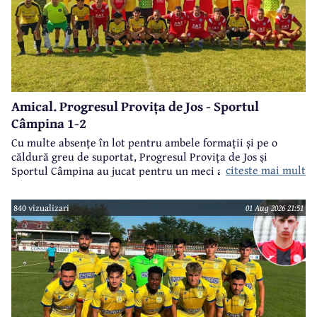
Amical. Progresul Provița de Jos - Sportul
Câmpina 1-2
Cu multe absențe în lot pentru ambele formații și pe o
căldură greu de suportat, Progresul Provița de Jos și
citeste mai mult
Sportul Câmpina au jucat pentru un meci amical.
840 vizualizari
01 Aug 2026 21:51