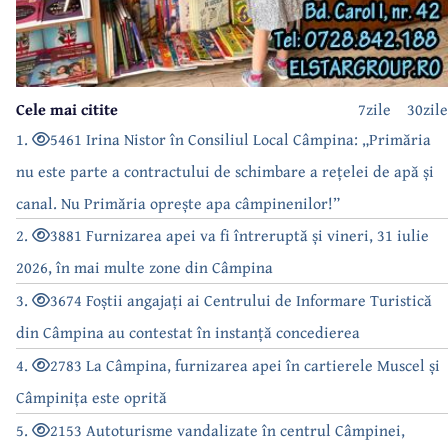
Cele mai citite
7zile
30zile
1.
5461 Irina Nistor în Consiliul Local Câmpina: „Primăria
nu este parte a contractului de schimbare a rețelei de apă și
canal. Nu Primăria oprește apa câmpinenilor!”
2.
3881 Furnizarea apei va fi întreruptă și vineri, 31 iulie
2026, în mai multe zone din Câmpina
3.
3674 Foștii angajați ai Centrului de Informare Turistică
din Câmpina au contestat în instanță concedierea
4.
2783 La Câmpina, furnizarea apei în cartierele Muscel și
Câmpinița este oprită
5.
2153 Autoturisme vandalizate în centrul Câmpinei,