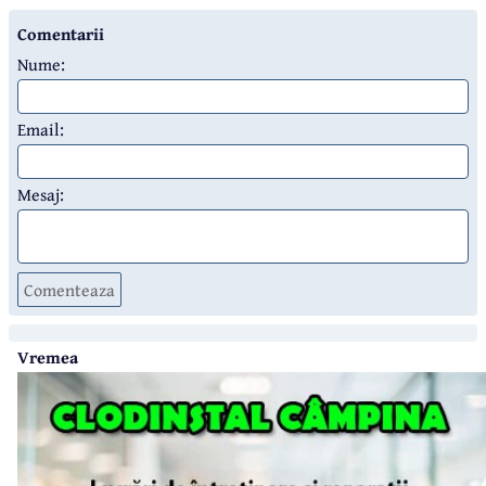
Comentarii
Nume:
Email:
Mesaj:
Comenteaza
Vremea