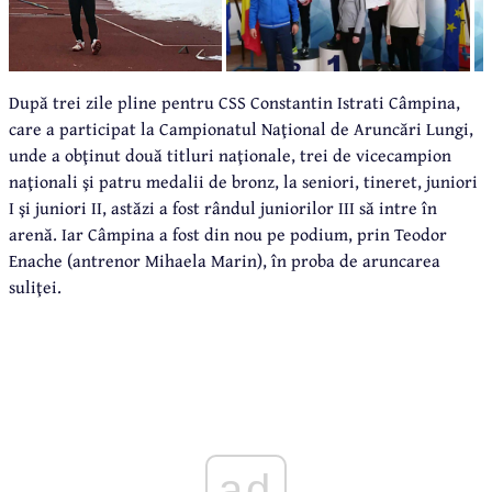
După trei zile pline pentru CSS Constantin Istrati Câmpina,
care a participat la Campionatul Naţional de Aruncări Lungi,
unde a obţinut două titluri naţionale, trei de vicecampion
naţionali şi patru medalii de bronz, la seniori, tineret, juniori
I şi juniori II, astăzi a fost rândul juniorilor III să intre în
arenă. Iar Câmpina a fost din nou pe podium, prin Teodor
Enache (antrenor Mihaela Marin), în proba de aruncarea
suliţei.
ad