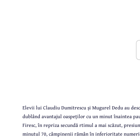
Elevii lui Claudiu Dumitrescu și Mugurel Dedu au desch
dublând avantajul oaspeților cu un minut înaintea pau
Firesc, în repriza secundă rtimul a mai scăzut, presiune
minutul 70, câmpinenii rămân în inferioritate numeric