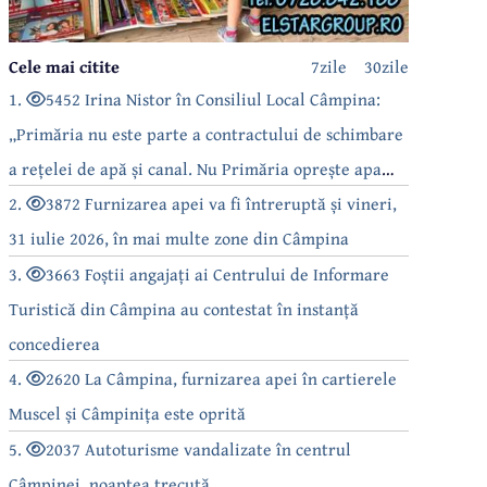
Cele mai citite
7zile
30zile
1.
5452 Irina Nistor în Consiliul Local Câmpina:
„Primăria nu este parte a contractului de schimbare
a rețelei de apă și canal. Nu Primăria oprește apa
câmpinenilor!”
2.
3872 Furnizarea apei va fi întreruptă și vineri,
31 iulie 2026, în mai multe zone din Câmpina
3.
3663 Foștii angajați ai Centrului de Informare
Turistică din Câmpina au contestat în instanță
concedierea
4.
2620 La Câmpina, furnizarea apei în cartierele
Muscel și Câmpinița este oprită
5.
2037 Autoturisme vandalizate în centrul
Câmpinei, noaptea trecută