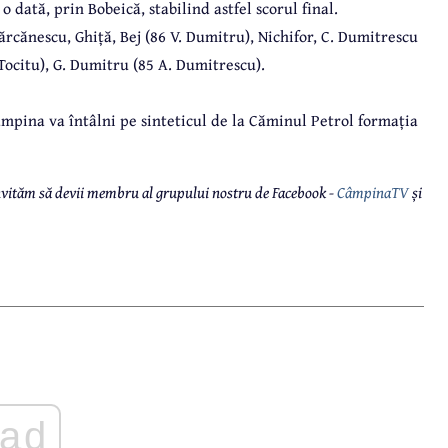
 dată, prin Bobeică, stabilind astfel scorul final.
rcănescu, Ghiță, Bej (86 V. Dumitru), Nichifor, C. Dumitrescu
Tocitu), G. Dumitru (85 A. Dumitrescu).
âmpina va întâlni pe sinteticul de la Căminul Petrol formația
 invităm să devii membru al grupului nostru de Facebook -
CâmpinaTV
și
ad