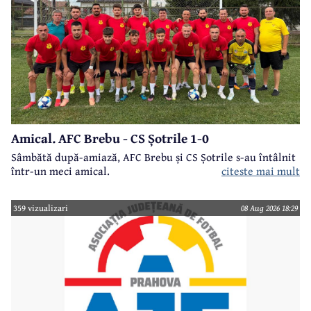
Amical. AFC Brebu - CS Șotrile 1-0
Sâmbătă după-amiază, AFC Brebu și CS Șotrile s-au întâlnit
într-un meci amical.
citeste mai mult
359 vizualizari
08 Aug 2026 18:29