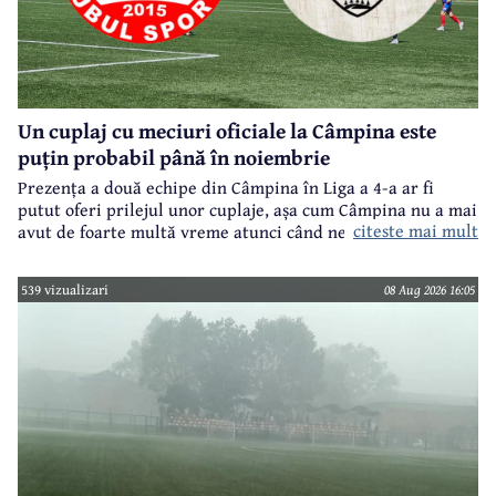
Un cuplaj cu meciuri oficiale la Câmpina este
puțin probabil până în noiembrie
Prezența a două echipe din Câmpina în Liga a 4-a ar fi
putut oferi prilejul unor cuplaje, așa cum Câmpina nu a mai
citeste mai mult
avut de foarte multă vreme atunci când ne referim la
meciuri oficiale de seniori.
539 vizualizari
08 Aug 2026 16:05