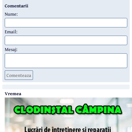
Comentarii
Nume:
Email:
Mesaj:
Comenteaza
Vremea