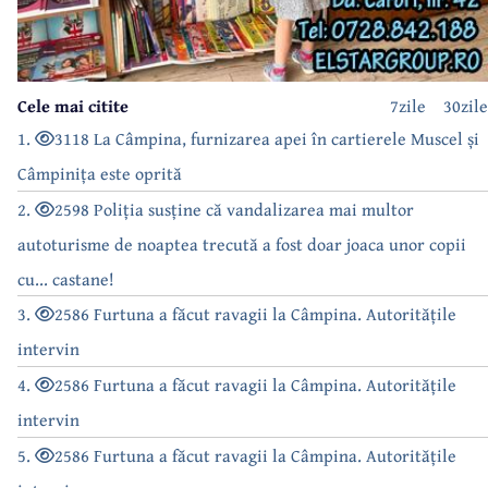
Cele mai citite
7zile
30zile
1.
3118 La Câmpina, furnizarea apei în cartierele Muscel și
Câmpinița este oprită
2.
2598 Poliția susține că vandalizarea mai multor
autoturisme de noaptea trecută a fost doar joaca unor copii
cu... castane!
3.
2586 Furtuna a făcut ravagii la Câmpina. Autoritățile
intervin
4.
2586 Furtuna a făcut ravagii la Câmpina. Autoritățile
intervin
5.
2586 Furtuna a făcut ravagii la Câmpina. Autoritățile