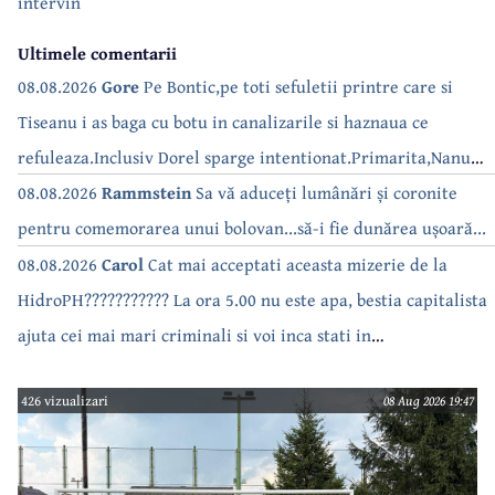
intervin
Ultimele comentarii
08.08.2026
Gore
Pe Bontic,pe toti sefuletii printre care si
Tiseanu i as baga cu botu in canalizarile si haznaua ce
refuleaza.Inclusiv Dorel sparge intentionat.Primarita,Nanu
bea apa de la robinet.Asta as intreba o si pe Izabel Mitrea
08.08.2026
Rammstein
Sa vă aduceți lumânări și coronite
pentru comemorarea unui bolovan...să-i fie dunărea ușoară...
08.08.2026
Carol
Cat mai acceptati aceasta mizerie de la
HidroPH??????????? La ora 5.00 nu este apa, bestia capitalista
ajuta cei mai mari criminali si voi inca stati in
case???????????????
426 vizualizari
08 Aug 2026 19:47