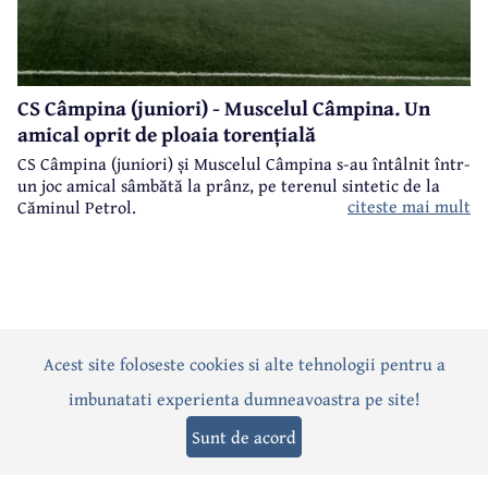
CS Câmpina (juniori) - Muscelul Câmpina. Un
amical oprit de ploaia torențială
CS Câmpina (juniori) și Muscelul Câmpina s-au întâlnit într-
un joc amical sâmbătă la prânz, pe terenul sintetic de la
citeste mai mult
Căminul Petrol.
Acest site foloseste cookies si alte tehnologii pentru a
Actualitate
Politică
Social
Eveniment
Interviuri
imbunatati experienta dumneavoastra pe site!
Sănătate
Editorial
Sport
Anunțuri
Joburi
Turism
Sunt de acord