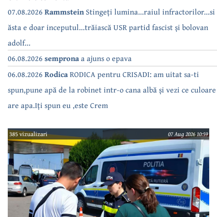
07.08.2026
Rammstein
Stingeți lumina...raiul infractorilor...si
ăsta e doar inceputul...trăiască USR partid fascist și bolovan
adolf...
06.08.2026
semprona
a ajuns o epava
06.08.2026
Rodica
RODICA pentru CRISADI: am uitat sa-ti
spun,pune apă de la robinet intr-o cana albă și vezi ce culoare
are apa.Iți spun eu ,este Crem
385 vizualizari
07 Aug 2026 10:59