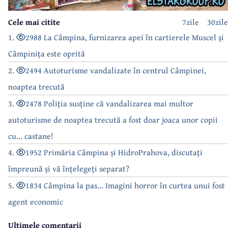
Cele mai citite
7zile
30zile
1.
2988 La Câmpina, furnizarea apei în cartierele Muscel și
Câmpinița este oprită
2.
2494 Autoturisme vandalizate în centrul Câmpinei,
noaptea trecută
3.
2478 Poliția susține că vandalizarea mai multor
autoturisme de noaptea trecută a fost doar joaca unor copii
cu... castane!
4.
1952 Primăria Câmpina și HidroPrahova, discutați
împreună și vă înțelegeți separat?
5.
1834 Câmpina la pas... Imagini horror în curtea unui fost
agent economic
Ultimele comentarii