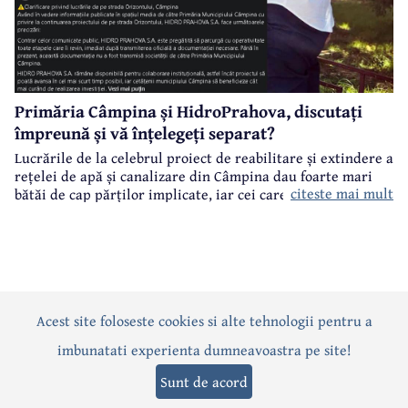
Primăria Câmpina și HidroPrahova, discutați
împreună și vă înțelegeți separat?
Lucrările de la celebrul proiect de reabilitare și extindere a
rețelei de apă și canalizare din Câmpina dau foarte mari
citeste mai mult
bătăi de cap părților implicate, iar cei care suferă sunt
câmpinenii. Exemplul cel mai elocvent - "dureroasa" stradă
Orizontului.
Acest site foloseste cookies si alte tehnologii pentru a
Actualitate
Politică
Social
Eveniment
Interviuri
imbunatati experienta dumneavoastra pe site!
Sănătate
Editorial
Sport
Anunțuri
Joburi
Turism
Sunt de acord