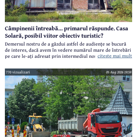
Câmpinenii întreabă... primarul răspunde. Casa
Solară, posibil viitor obiectiv turistic?
Demersul nostru de a găzdui astfel de audiențe se bucură
de interes, dacă avem în vedere numărul mare de întrebări
citeste mai mult
pe care le-ați adresat prin intermediul nostru primarului
municipiului Câmpina, Irina Nistor.
770 vizualizari
05 Aug 2026 19:59