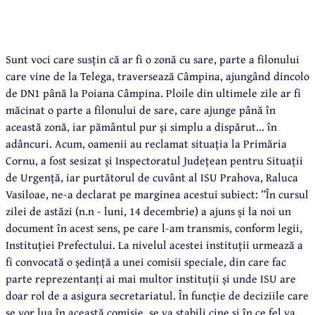
Sunt voci care susțin că ar fi o zonă cu sare, parte a filonului
care vine de la Telega, traversează Câmpina, ajungând dincolo
de DN1 până la Poiana Câmpina. Ploile din ultimele zile ar fi
măcinat o parte a filonului de sare, care ajunge până în
această zonă, iar pământul pur și simplu a dispărut... în
adâncuri. Acum, oamenii au reclamat situația la Primăria
Cornu, a fost sesizat și Inspectoratul Județean pentru Situații
de Urgență, iar purtătorul de cuvânt al ISU Prahova, Raluca
Vasiloae, ne-a declarat pe marginea acestui subiect: ”În cursul
zilei de astăzi (n.n - luni, 14 decembrie) a ajuns și la noi un
document în acest sens, pe care l-am transmis, conform legii,
Instituției Prefectului. La nivelul acestei instituții urmează a
fi convocată o ședință a unei comisii speciale, din care fac
parte reprezentanți ai mai multor instituții și unde ISU are
doar rol de a asigura secretariatul. În funcție de deciziile care
se vor lua în această comisie, se va stabili cine și în ce fel va