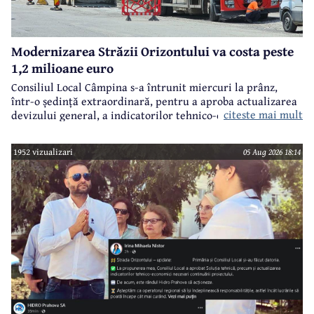
Modernizarea Străzii Orizontului va costa peste
1,2 milioane euro
Consiliul Local Câmpina s-a întrunit miercuri la prânz,
într-o ședință extraordinară, pentru a aproba actualizarea
citeste mai mult
devizului general, a indicatorilor tehnico-economici și a
sumei reprezentând finanțarea de la bugetul local pentru
realizarea modernizării Străzii Orizontului, obiectiv
1952 vizualizari
05 Aug 2026 18:14
finanțat prin Programul Național de Investiții ”Anghel
Saligny”.