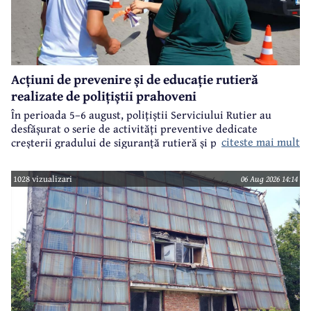
Acțiuni de prevenire și de educație rutieră
realizate de polițiștii prahoveni
În perioada 5–6 august, polițiștii Serviciului Rutier au
desfășurat o serie de activități preventive dedicate
citeste mai mult
creșterii gradului de siguranță rutieră și promovării unui
comportament responsabil în trafic, în contextul sezonului
estival.
1028 vizualizari
06 Aug 2026 14:14