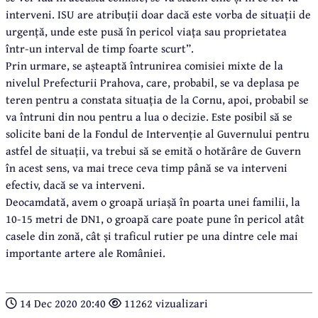
interveni. ISU are atribuții doar dacă este vorba de situații de
urgență, unde este pusă în pericol viața sau proprietatea
într-un interval de timp foarte scurt”.
Prin urmare, se așteaptă întrunirea comisiei mixte de la
nivelul Prefecturii Prahova, care, probabil, se va deplasa pe
teren pentru a constata situația de la Cornu, apoi, probabil se
va întruni din nou pentru a lua o decizie. Este posibil să se
solicite bani de la Fondul de Intervenție al Guvernului pentru
astfel de situații, va trebui să se emită o hotărâre de Guvern
în acest sens, va mai trece ceva timp până se va interveni
efectiv, dacă se va interveni.
Deocamdată, avem o groapă uriașă în poarta unei familii, la
10-15 metri de DN1, o groapă care poate pune în pericol atât
casele din zonă, cât și traficul rutier pe una dintre cele mai
importante artere ale României.
14 Dec 2020 20:40
11262 vizualizari