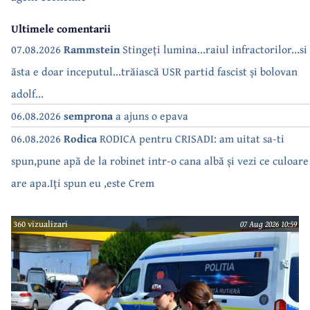
Ultimele comentarii
07.08.2026
Rammstein
Stingeți lumina...raiul infractorilor...si
ăsta e doar inceputul...trăiască USR partid fascist și bolovan
adolf...
06.08.2026
semprona
a ajuns o epava
06.08.2026
Rodica
RODICA pentru CRISADI: am uitat sa-ti
spun,pune apă de la robinet intr-o cana albă și vezi ce culoare
are apa.Iți spun eu ,este Crem
360 vizualizari
07 Aug 2026 10:59