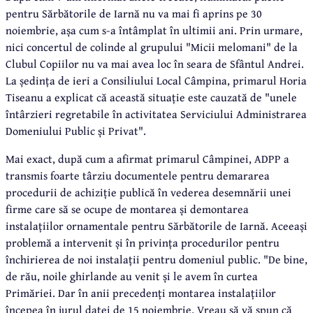
pentru Sărbătorile de Iarnă nu va mai fi aprins pe 30
noiembrie, așa cum s-a întâmplat în ultimii ani. Prin urmare,
nici concertul de colinde al grupului "Micii melomani" de la
Clubul Copiilor nu va mai avea loc în seara de Sfântul Andrei.
La ședința de ieri a Consiliului Local Câmpina, primarul Horia
Tiseanu a explicat că această situație este cauzată de "unele
întârzieri regretabile în activitatea Serviciului Administrarea
Domeniului Public și Privat".
Mai exact, după cum a afirmat primarul Câmpinei, ADPP a
transmis foarte târziu documentele pentru demararea
procedurii de achiziție publică în vederea desemnării unei
firme care să se ocupe de montarea și demontarea
instalațiilor ornamentale pentru Sărbătorile de Iarnă. Aceeași
problemă a intervenit și în privința procedurilor pentru
închirierea de noi instalații pentru domeniul public. "De bine,
de rău, noile ghirlande au venit și le avem în curtea
Primăriei. Dar în anii precedenți montarea instalațiilor
începea în jurul datei de 15 noiembrie. Vreau să vă spun că