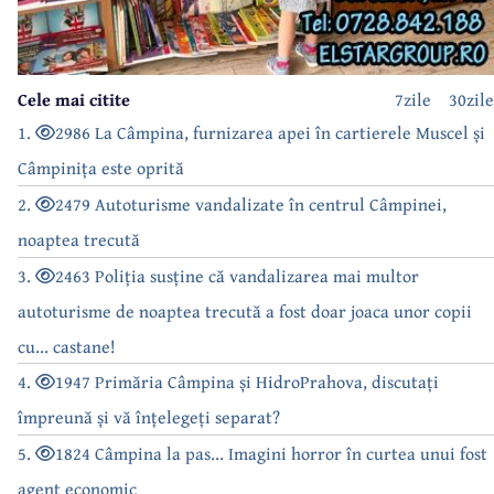
Cele mai citite
7zile
30zile
1.
2986 La Câmpina, furnizarea apei în cartierele Muscel și
Câmpinița este oprită
2.
2479 Autoturisme vandalizate în centrul Câmpinei,
noaptea trecută
3.
2463 Poliția susține că vandalizarea mai multor
autoturisme de noaptea trecută a fost doar joaca unor copii
cu... castane!
4.
1947 Primăria Câmpina și HidroPrahova, discutați
împreună și vă înțelegeți separat?
5.
1824 Câmpina la pas... Imagini horror în curtea unui fost
agent economic