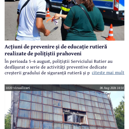
Acțiuni de prevenire și de educație rutieră
realizate de polițiștii prahoveni
În perioada 5–6 august, polițiștii Serviciului Rutier au
desfășurat o serie de activități preventive dedicate
citeste mai mult
creșterii gradului de siguranță rutieră și promovării unui
comportament responsabil în trafic, în contextul sezonului
estival.
1020 vizualizari
06 Aug 2026 14:14