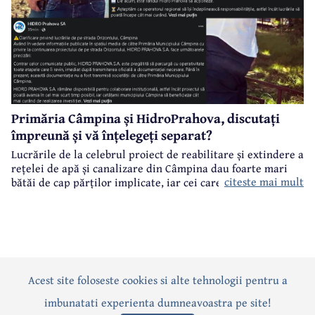
Primăria Câmpina și HidroPrahova, discutați
împreună și vă înțelegeți separat?
Lucrările de la celebrul proiect de reabilitare și extindere a
rețelei de apă și canalizare din Câmpina dau foarte mari
citeste mai mult
bătăi de cap părților implicate, iar cei care suferă sunt
câmpinenii. Exemplul cel mai elocvent - "dureroasa" stradă
Orizontului.
Acest site foloseste cookies si alte tehnologii pentru a
Actualitate
Politică
Social
Eveniment
Interviuri
imbunatati experienta dumneavoastra pe site!