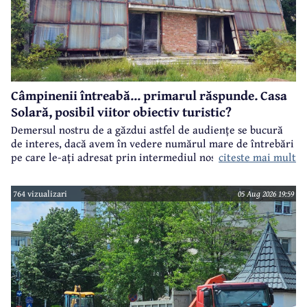
Câmpinenii întreabă... primarul răspunde. Casa
Solară, posibil viitor obiectiv turistic?
Demersul nostru de a găzdui astfel de audiențe se bucură
de interes, dacă avem în vedere numărul mare de întrebări
citeste mai mult
pe care le-ați adresat prin intermediul nostru primarului
municipiului Câmpina, Irina Nistor.
764 vizualizari
05 Aug 2026 19:59