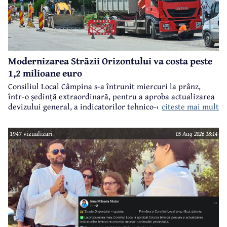
Modernizarea Străzii Orizontului va costa peste
1,2 milioane euro
Consiliul Local Câmpina s-a întrunit miercuri la prânz,
într-o ședință extraordinară, pentru a aproba actualizarea
citeste mai mult
devizului general, a indicatorilor tehnico-economici și a
sumei reprezentând finanțarea de la bugetul local pentru
realizarea modernizării Străzii Orizontului, obiectiv
1947 vizualizari
05 Aug 2026 18:14
finanțat prin Programul Național de Investiții ”Anghel
Saligny”.