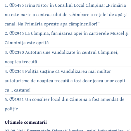
1.
5495 Irina Nistor în Consiliul Local Câmpina: „Primăria
nu este parte a contractului de schimbare a rețelei de apă și
canal. Nu Primăria oprește apa câmpinenilor!”
2.
2945 La Câmpina, furnizarea apei în cartierele Muscel și
Câmpinița este oprită
3.
2390 Autoturisme vandalizate în centrul Câmpinei,
noaptea trecută
4.
2364 Poliția susține că vandalizarea mai multor
autoturisme de noaptea trecută a fost doar joaca unor copii
cu... castane!
5.
1951 Un consilier local din Câmpina a fost amendat de
poliție
Ultimele comentarii
07.08.2026
Rammstein
Stingeți lumina...raiul infractorilor...si