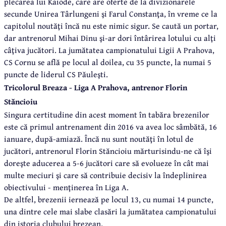
plecarea lui Kaiode, care are oferte de la divizionarele
secunde Unirea Târlungeni şi Farul Constanţa, în vreme ce la
capitolul noutăţi încă nu este nimic sigur. Se caută un portar,
dar antrenorul Mihai Dinu şi-ar dori întârirea lotului cu alţi
câţiva jucători. La jumătatea campionatului Ligii A Prahova,
CS Cornu se află pe locul al doilea, cu 35 puncte, la numai 5
puncte de liderul CS Păuleşti.
Tricolorul Breaza - Liga A Prahova, antrenor Florin
Stăncioiu
Singura certitudine din acest moment în tabăra brezenilor
este că primul antrenament din 2016 va avea loc sâmbătă, 16
ianuare, după-amiază. Încă nu sunt noutăţi în lotul de
jucători, antrenorul Florin Stăncioiu mărturisindu-ne că îşi
doreşte aducerea a 5-6 jucători care să evolueze în cât mai
multe meciuri şi care să contribuie decisiv la îndeplinirea
obiectivului - menţinerea în Liga A.
De altfel, brezenii iernează pe locul 13, cu numai 14 puncte,
una dintre cele mai slabe clasări la jumătatea campionatului
din istoria clubului brezean.