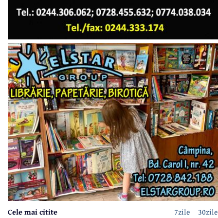
Cele mai citite
7zile
30zile