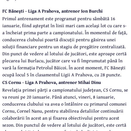
FC Băneşti - Liga A Prahova, antrenor Ion Burchi
Primul antrenament este programat pentru sâmbătă 16
ianuarie, fiind aşteptat în linii mari cam acelaşi lot cu care s-
a încheiat prima parte a campionatului. În momentul de faţă,
conducerea clubului poartă discuţii pentru găsirea unei
soluţii financiare pentru un stagiu de pregătire centralizată.
Din punct de vedere al lotului de jucători, este aproape certă
plecarea lui Burlacu, jucător care va fi împrumutat până în
vară la formaţia Petrolul Băicoi. În acest moment, FC Băneşti
ocupă locul 5 în clasamentul Ligii A Prahova, cu 28 puncte.
CS Cornu - Liga A Prahova, antrenor Mihai Dinu
Revelaţia primei părţi a campionatului judeţean, CS Cornu, se
va reuni pe 20 ianuarie. Până atunci, vineri, 8 ianuarie,
conducerea clubului va avea o întâlnire cu primarul comunei
Cornu, Cornel Nanu, pentru stabilirea detaliilor continuării
colaborării în acest an şi fixarea obiectivului pentru acest
sezon. Din punctul de vedere al lotului de jucători, este certă