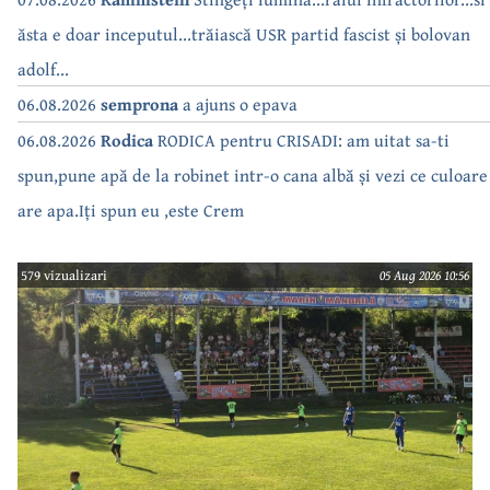
ăsta e doar inceputul...trăiască USR partid fascist și bolovan
adolf...
06.08.2026
semprona
a ajuns o epava
06.08.2026
Rodica
RODICA pentru CRISADI: am uitat sa-ti
spun,pune apă de la robinet intr-o cana albă și vezi ce culoare
are apa.Iți spun eu ,este Crem
579 vizualizari
05 Aug 2026 10:56