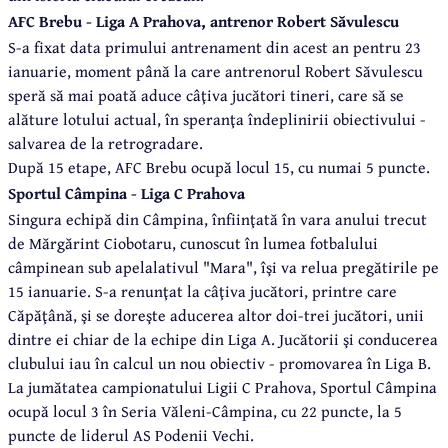
AFC Brebu - Liga A Prahova, antrenor Robert Săvulescu
S-a fixat data primului antrenament din acest an pentru 23
ianuarie, moment până la care antrenorul Robert Săvulescu
speră să mai poată aduce câţiva jucători tineri, care să se
alăture lotului actual, în speranţa îndeplinirii obiectivului -
salvarea de la retrogradare.
După 15 etape, AFC Brebu ocupă locul 15, cu numai 5 puncte.
Sportul Câmpina - Liga C Prahova
Singura echipă din Câmpina, înfiinţată în vara anului trecut
de Mărgărint Ciobotaru, cunoscut în lumea fotbalului
câmpinean sub apelalativul "Mara", îşi va relua pregătirile pe
15 ianuarie. S-a renunţat la câţiva jucători, printre care
Căpăţână, şi se doreşte aducerea altor doi-trei jucători, unii
dintre ei chiar de la echipe din Liga A. Jucătorii şi conducerea
clubului iau în calcul un nou obiectiv - promovarea în Liga B.
La jumătatea campionatului Ligii C Prahova, Sportul Câmpina
ocupă locul 3 în Seria Văleni-Câmpina, cu 22 puncte, la 5
puncte de liderul AS Podenii Vechi.