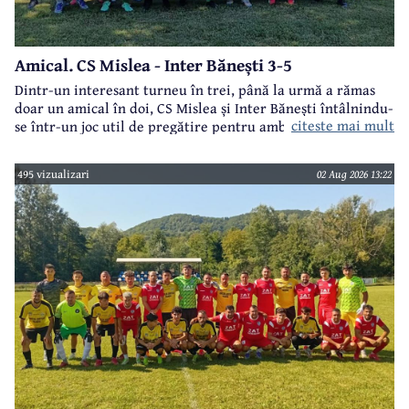
Amical. CS Mislea - Inter Bănești 3-5
Dintr-un interesant turneu în trei, până la urmă a rămas
doar un amical în doi, CS Mislea și Inter Bănești întâlnindu-
citeste mai mult
se într-un joc util de pregătire pentru ambele formații.
495 vizualizari
02 Aug 2026 13:22