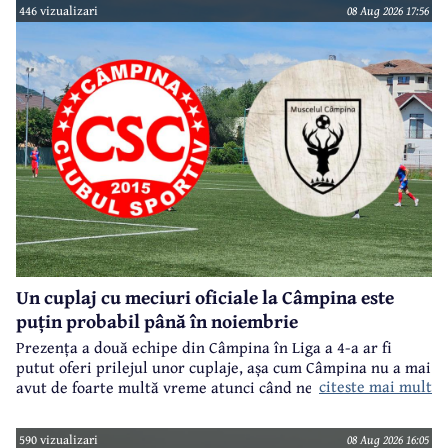
446 vizualizari
08 Aug 2026 17:56
Un cuplaj cu meciuri oficiale la Câmpina este
puțin probabil până în noiembrie
Prezența a două echipe din Câmpina în Liga a 4-a ar fi
putut oferi prilejul unor cuplaje, așa cum Câmpina nu a mai
citeste mai mult
avut de foarte multă vreme atunci când ne referim la
meciuri oficiale de seniori.
590 vizualizari
08 Aug 2026 16:05