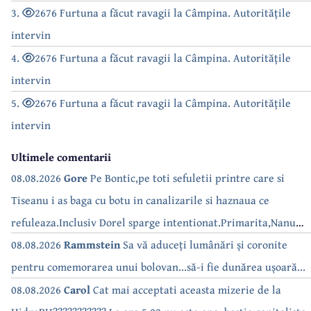
3.
2676 Furtuna a făcut ravagii la Câmpina. Autoritățile
intervin
4.
2676 Furtuna a făcut ravagii la Câmpina. Autoritățile
intervin
5.
2676 Furtuna a făcut ravagii la Câmpina. Autoritățile
intervin
Ultimele comentarii
08.08.2026
Gore
Pe Bontic,pe toti sefuletii printre care si
Tiseanu i as baga cu botu in canalizarile si haznaua ce
refuleaza.Inclusiv Dorel sparge intentionat.Primarita,Nanu
bea apa de la robinet.Asta as intreba o si pe Izabel Mitrea
08.08.2026
Rammstein
Sa vă aduceți lumânări și coronite
pentru comemorarea unui bolovan...să-i fie dunărea ușoară...
08.08.2026
Carol
Cat mai acceptati aceasta mizerie de la