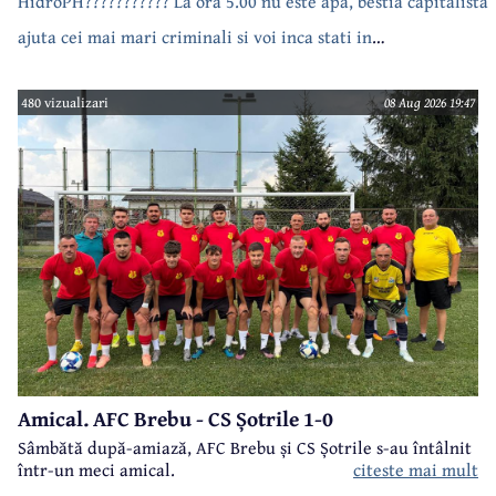
HidroPH??????????? La ora 5.00 nu este apa, bestia capitalista
ajuta cei mai mari criminali si voi inca stati in
case???????????????
480 vizualizari
08 Aug 2026 19:47
Amical. AFC Brebu - CS Șotrile 1-0
Sâmbătă după-amiază, AFC Brebu și CS Șotrile s-au întâlnit
într-un meci amical.
citeste mai mult