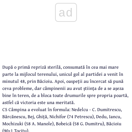
ad
După o primă repriză sterilă, consumată în cea mai mare
parte la mijlocul terenului, unicul gol al partidei a venit în
minutul 48, prin Băcioiu. Apoi, oaspeții au încercat să pună
ceva probleme, dar câmpinenii au avut știința de a se așeza
bine în teren, de a bloca toate drumurile spre propria poartă,
astfel că victoria este una meritată.
CS Câmpina a evoluat în formula: Nedelcu - C. Dumitrescu,
Bărcănescu, Bej, Ghiță, Nichifor (74 Petrescu), Dedu, Iancu,
Mochizuki (58 A. Manole), Bobeică (58 G. Dumitru), Băcioiu
(90+1 Tocitu).