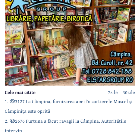
Cele mai citite
7zile
30zile
1.
3127 La Câmpina, furnizarea apei în cartierele Muscel și
Câmpinița este oprită
2.
2676 Furtuna a făcut ravagii la Câmpina. Autoritățile
intervin