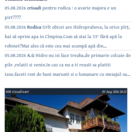
05.08.2026
crisadi
pentru rodica : o avarie majora e un
pirt????
05.08.2026
Rodica
Urît obicei are Hidroprahova, la orice pîrț,
hai să oprim apa in Cîmpina.Cum să stai la 33° fără apă la
robinet?Mai ales că este cea mai scumpă apă din
Romînua.RUȘINE!
05.08.2026
A.G
Hidro nu isi face treaba,de primarie colcaie de
pile ,relatii si venin.In caz ca nu a ti reusit sa platiti
taxe,faceti rost de bani marunti si o lumanare cu mesajul-sa
fie primit.Toti astia care nu isi fac treaba ar trebui masiv dati
408 vizualizari
05 Aug 2026 20:22
in judecata..Isi bat joc pe nervii vostrii.Are Nanu curaj si
primarita daca pana in iarna e cu repetare cu Hidro sa plece
acasa cu totii.