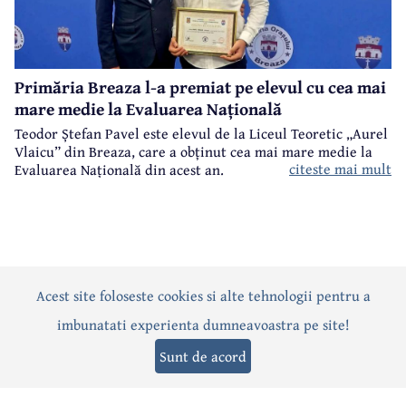
Primăria Breaza l-a premiat pe elevul cu cea mai
mare medie la Evaluarea Națională
Teodor Ștefan Pavel este elevul de la Liceul Teoretic „Aurel
Vlaicu” din Breaza, care a obținut cea mai mare medie la
citeste mai mult
Evaluarea Națională din acest an.
Acest site foloseste cookies si alte tehnologii pentru a
Actualitate
Politică
Social
Eveniment
Interviuri
imbunatati experienta dumneavoastra pe site!
Sănătate
Editorial
Sport
Anunțuri
Joburi
Turism
Sunt de acord
Termeni și condiții
-
Politica de confidențialitate
-