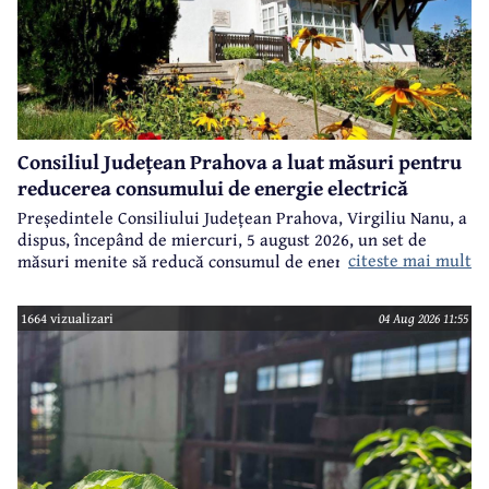
Consiliul Județean Prahova a luat măsuri pentru
reducerea consumului de energie electrică
Președintele Consiliului Județean Prahova, Virgiliu Nanu, a
dispus, începând de miercuri, 5 august 2026, un set de
citeste mai mult
măsuri menite să reducă consumul de energie electrică în
toate imobilele aflate în proprietatea Consiliului Județean,
ca parte a unui demers mai amplu de utilizare responsabilă
1664 vizualizari
04 Aug 2026 11:55
a fondurilor publice.