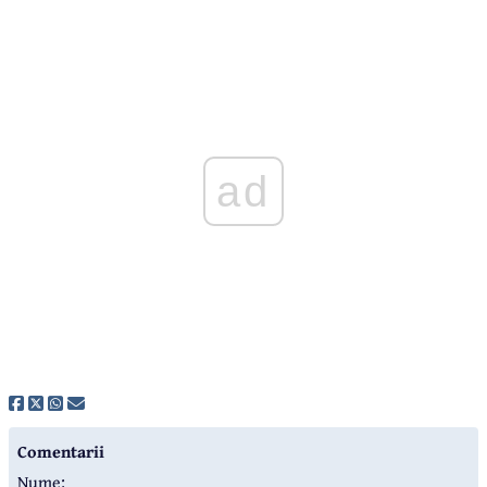
ad
Comentarii
Nume: