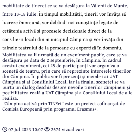
mobilitate de tineret ce se va desfășura la Vălenii de Munte,
între 13-18 iulie.
În timpul mobilității, tinerii vor învăța să
lucreze împreună, vor dobândi noi cunoștințe legate de
cetățenia activă și procesele decizionale direct de la
consilierii locali din municipiul Câmpina și vor învăța din
tainele teatrului de la persoane cu expertiză în domeniu.
Mobilitatea va fi urmată de un eveniment public, care se va
desfășura pe data de 2 septembrie, în Câmpina. În cadrul
acestui eveniment, cei 25 de participanți vor organiza o
scenetă de teatru, prin care să reprezinte interesele tinerilor
din Câmpina. În public vor fi prezenți și membri ai UAT
Câmpina și ai Consiliului Local, iar la finalul scenetei se va
purta un dialog deschis despre nevoile tinerilor câmpineni și
posibilitatea reală a UAT Câmpina și a Consiliului Local de a le
realiza.
”Câmpina activă prin TINEri” este un proiect cofinanșat de
Comisia Europeană prin programul Erasmus+.
07 Jul 2023 10:07
2674 vizualizari