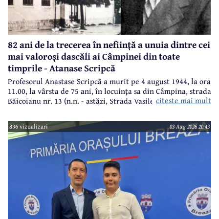
82 ani de la trecerea în neființă a unuia dintre cei
mai valoroși dascăli ai Câmpinei din toate
timprile - Atanase Scripcă
Profesorul Anastase Scripcă a murit pe 4 august 1944, la ora
11.00, la vârsta de 75 ani, în locuinţa sa din Câmpina, strada
citeste mai mult
Băicoianu nr. 13 (n.n. - astăzi, Strada Vasile Alecsandri).
Este înmormântat în cimitirul central (Bobâlna de azi).
Ulterior, meşterul popular Nicolae Goage aşează aici, în
836 vizualizari
03 Aug 2026 20:43
memoria sa şi a soţiei, Maria Scripcă, o troiţă din lemn
sculptat,care astăzi, din păcate, nu mai există.