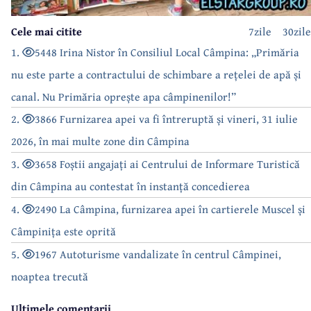
Cele mai citite
7zile
30zile
1.
5448 Irina Nistor în Consiliul Local Câmpina: „Primăria
nu este parte a contractului de schimbare a rețelei de apă și
canal. Nu Primăria oprește apa câmpinenilor!”
2.
3866 Furnizarea apei va fi întreruptă și vineri, 31 iulie
2026, în mai multe zone din Câmpina
3.
3658 Foștii angajați ai Centrului de Informare Turistică
din Câmpina au contestat în instanță concedierea
4.
2490 La Câmpina, furnizarea apei în cartierele Muscel și
Câmpinița este oprită
5.
1967 Autoturisme vandalizate în centrul Câmpinei,
noaptea trecută
Ultimele comentarii