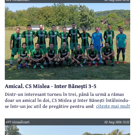
Amical. CS Mislea - Inter Bănești 3-5
Dintr-un interesant turneu în trei, până la urmă a rămas
doar un amical în doi, CS Mislea și Inter Bănești întâlnindu-
citeste mai mult
se într-un joc util de pregătire pentru ambele formații.
497 vizualizari
02 Aug 2026 13:22