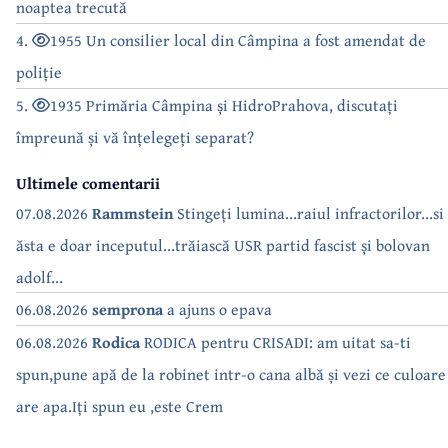
noaptea trecută
4.
1955 Un consilier local din Câmpina a fost amendat de
poliție
5.
1935 Primăria Câmpina și HidroPrahova, discutați
împreună și vă înțelegeți separat?
Ultimele comentarii
07.08.2026
Rammstein
Stingeți lumina...raiul infractorilor...si
ăsta e doar inceputul...trăiască USR partid fascist și bolovan
adolf...
06.08.2026
semprona
a ajuns o epava
06.08.2026
Rodica
RODICA pentru CRISADI: am uitat sa-ti
spun,pune apă de la robinet intr-o cana albă și vezi ce culoare
are apa.Iți spun eu ,este Crem