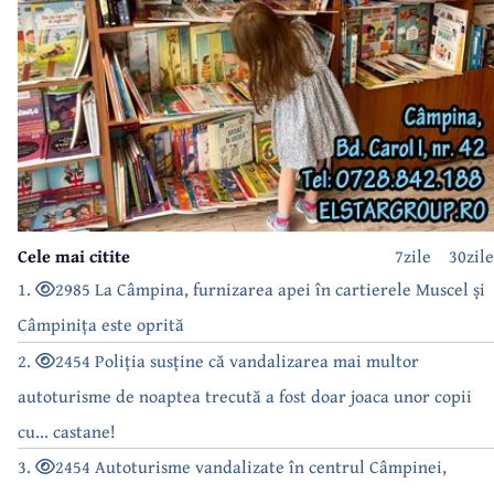
Cele mai citite
7zile
30zile
1.
2985 La Câmpina, furnizarea apei în cartierele Muscel și
Câmpinița este oprită
2.
2454 Poliția susține că vandalizarea mai multor
autoturisme de noaptea trecută a fost doar joaca unor copii
cu... castane!
3.
2454 Autoturisme vandalizate în centrul Câmpinei,