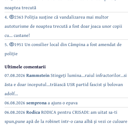
noaptea trecută
4.
2363 Poliția susține că vandalizarea mai multor
autoturisme de noaptea trecută a fost doar joaca unor copii
cu... castane!
5.
1951 Un consilier local din Câmpina a fost amendat de
poliție
Ultimele comentarii
07.08.2026
Rammstein
Stingeți lumina...raiul infractorilor...si
ăsta e doar inceputul...trăiască USR partid fascist și bolovan
adolf...
06.08.2026
semprona
a ajuns o epava
06.08.2026
Rodica
RODICA pentru CRISADI: am uitat sa-ti
spun,pune apă de la robinet intr-o cana albă și vezi ce culoare