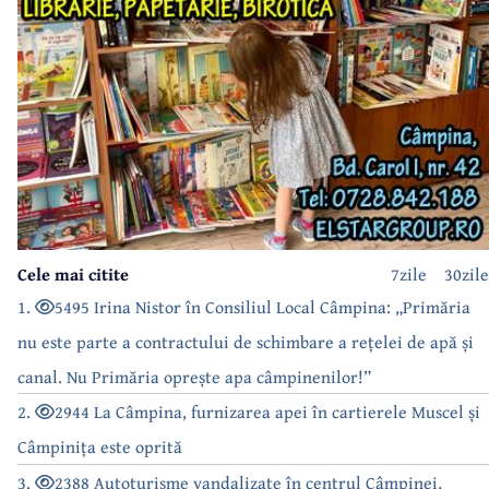
Cele mai citite
7zile
30zile
1.
5495 Irina Nistor în Consiliul Local Câmpina: „Primăria
nu este parte a contractului de schimbare a rețelei de apă și
canal. Nu Primăria oprește apa câmpinenilor!”
2.
2944 La Câmpina, furnizarea apei în cartierele Muscel și
Câmpinița este oprită
3.
2388 Autoturisme vandalizate în centrul Câmpinei,