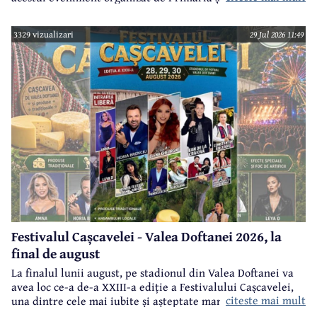
Câmpina și Casa de Cultură „Geo Bogza” Câmpia.
3329 vizualizari
29 Jul 2026 11:49
Festivalul Cașcavelei - Valea Doftanei 2026, la
final de august
La finalul lunii august, pe stadionul din Valea Doftanei va
avea loc ce-a de-a XXIII-a ediție a Festivalului Cașcavelei,
citeste mai mult
una dintre cele mai iubite și așteptate manifestări de acest
gen din județul Prahova.