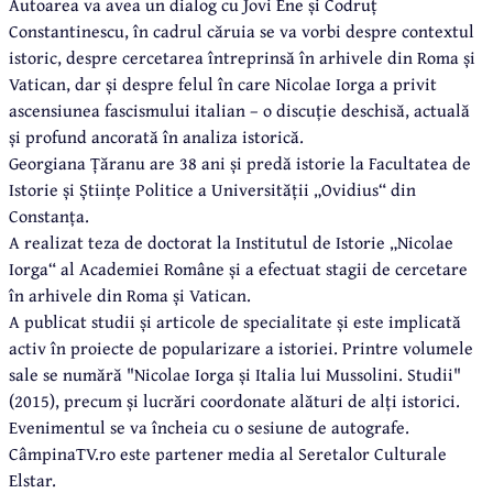
Autoarea va avea un dialog cu Jovi Ene și Codruț
Constantinescu, în cadrul căruia se va vorbi despre contextul
istoric, despre cercetarea întreprinsă în arhivele din Roma și
Vatican, dar și despre felul în care Nicolae Iorga a privit
ascensiunea fascismului italian – o discuție deschisă, actuală
și profund ancorată în analiza istorică.
Georgiana Țăranu are 38 ani și predă istorie la Facultatea de
Istorie și Științe Politice a Universității „Ovidius“ din
Constanța.
A realizat teza de doctorat la Institutul de Istorie „Nicolae
Iorga“ al Academiei Române și a efectuat stagii de cercetare
în arhivele din Roma și Vatican.
A publicat studii și articole de specialitate și este implicată
activ în proiecte de popularizare a istoriei. Printre volumele
sale se numără "Nicolae Iorga și Italia lui Mussolini. Studii"
(2015), precum și lucrări coordonate alături de alți istorici.
Evenimentul se va încheia cu o sesiune de autografe.
CâmpinaTV.ro este partener media al Seretalor Culturale
Elstar.