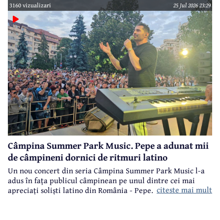
3160 vizualizari
25 Jul 2026 23:29
Câmpina Summer Park Music. Pepe a adunat mii
de câmpineni dornici de ritmuri latino
Un nou concert din seria Câmpina Summer Park Music l-a
adus în fața publicul câmpinean pe unul dintre cei mai
citeste mai mult
apreciați soliști latino din România - Pepe.