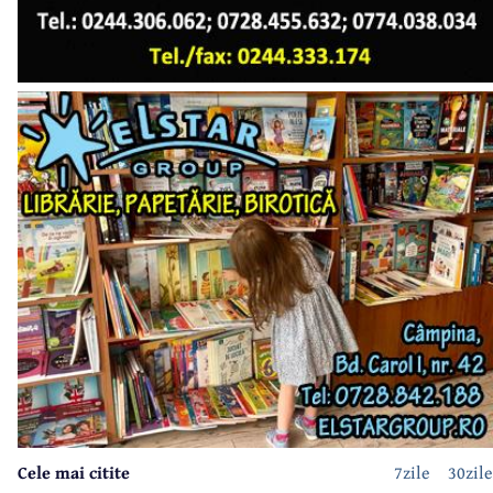
Cele mai citite
7zile
30zile