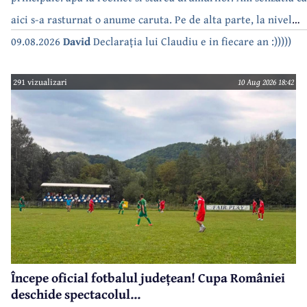
aici s-a rasturnat o anume caruta. Pe de alta parte, la nivel
national, serialul asta deja a difuzat episoadele 'fara apa' si
09.08.2026
David
Declarația lui Claudiu e in fiecare an :)))))
'fara energie'. Banuiesc ca urmeaza episodul 'fara hrana'.
291 vizualizari
10 Aug 2026 18:42
Începe oficial fotbalul județean! Cupa României
deschide spectacolul...