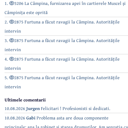
1.
3206 La Câmpina, furnizarea apei în cartierele Muscel și
Câmpinița este oprită
2.
2875 Furtuna a făcut ravagii la Câmpina. Autoritățile
intervin
3.
2875 Furtuna a făcut ravagii la Câmpina. Autoritățile
intervin
4.
2875 Furtuna a făcut ravagii la Câmpina. Autoritățile
intervin
5.
2875 Furtuna a făcut ravagii la Câmpina. Autoritățile
intervin
Ultimele comentarii
10.08.2026
Jurgen
Felicitari ! Profesionisti si dedicati.
10.08.2026
Gabi
Problema asta are doua componente
principale: apa la robinet si starea drumurilor. Am senzatia ca