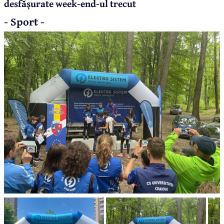
desfășurate week-end-ul trecut
- Sport -