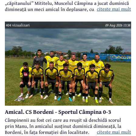
„căpitanului” Mititelu, Muscelul Câmpina a jucat duminică
citeste mai mult
dimineață un meci amical în deplasare, cu formația AS Tg.
Vechi Stăncești.
404 vizualizari
09 Aug 2026 13:38
Amical. CS Bordeni - Sportul Câmpina 0-3
Câmpinenii au fost cei care au reușit să deschidă scorul
prin Manu, în amicalul susținut duminică dimineață, la
citeste mai mult
Bordeni, în fața formației din localitate.