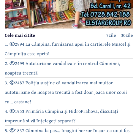
Cele mai citite
7zile
30zile
1.
2994 La Câmpina, furnizarea apei în cartierele Muscel și
Câmpinița este oprită
2.
2499 Autoturisme vandalizate în centrul Câmpinei,
noaptea trecută
3.
2487 Poliția susține că vandalizarea mai multor
autoturisme de noaptea trecută a fost doar joaca unor copii
cu... castane!
4.
1953 Primăria Câmpina și HidroPrahova, discutați
împreună și vă înțelegeți separat?
5.
1837 Câmpina la pas... Imagini horror în curtea unui fost