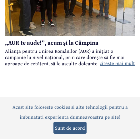
„AUR te aude!”, acum și la Câmpina
Alianța pentru Unirea Românilor (AUR) a inițiat o
campanie la nivel național, prin care dorește să fie mai
citeste mai mult
aproape de cetățeni, să le asculte doleanțele și problemele.
„AUR te aude!” este numele acestei campanii care a ajuns și
la Câmpina.
Acest site foloseste cookies si alte tehnologii pentru a
Actualitate
Politică
Social
Eveniment
Interviuri
imbunatati experienta dumneavoastra pe site!
Sănătate
Editorial
Sport
Anunțuri
Joburi
Turism
Sunt de acord