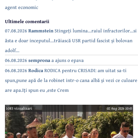
agent economic
Ultimele comentarii
07.08.2026
Rammstein
Stingeți lumina...raiul infractorilor...si
ăsta e doar inceputul...trăiască USR partid fascist și bolovan
adolf...
06.08.2026
semprona
a ajuns o epava
06.08.2026
Rodica
RODICA pentru CRISADI: am uitat sa-ti
spun,pune apă de la robinet intr-o cana albă și vezi ce culoare
are apa.Iți spun eu ,este Crem
1083 vizualizari
02 Aug 2026 10:45