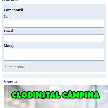
Comentarii
Nume:
Email:
Mesaj:
Comenteaza
Vremea