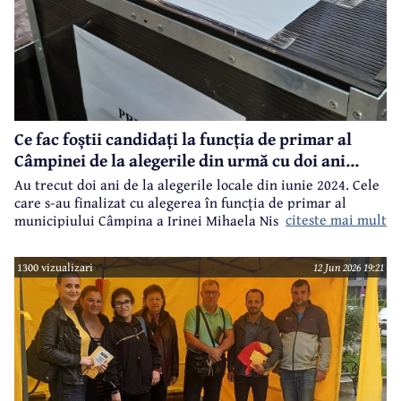
Ce fac foștii candidați la funcția de primar al
Câmpinei de la alegerile din urmă cu doi ani...
Au trecut doi ani de la alegerile locale din iunie 2024. Cele
care s-au finalizat cu alegerea în funcția de primar al
citeste mai mult
municipiului Câmpina a Irinei Mihaela Nistor, care l-a
învins pe primarul în funcție de atunci, Alin Ioan
Moldoveanu.
1300 vizualizari
12 Jun 2026 19:21