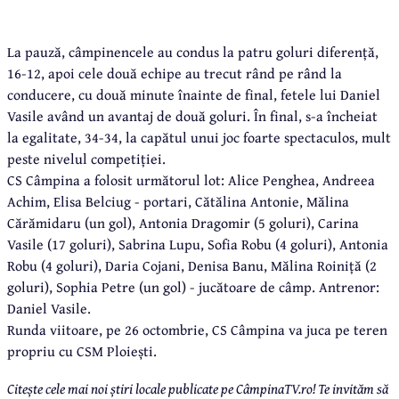
La pauză, câmpinencele au condus la patru goluri diferență,
16-12, apoi cele două echipe au trecut rând pe rând la
conducere, cu două minute înainte de final, fetele lui Daniel
Vasile având un avantaj de două goluri. În final, s-a încheiat
la egalitate, 34-34, la capătul unui joc foarte spectaculos, mult
peste nivelul competiției.
CS Câmpina a folosit următorul lot: Alice Penghea, Andreea
Achim, Elisa Belciug - portari, Cătălina Antonie, Mălina
Cărămidaru (un gol), Antonia Dragomir (5 goluri), Carina
Vasile (17 goluri), Sabrina Lupu, Sofia Robu (4 goluri), Antonia
Robu (4 goluri), Daria Cojani, Denisa Banu, Mălina Roiniță (2
goluri), Sophia Petre (un gol) - jucătoare de câmp. Antrenor:
Daniel Vasile.
Runda viitoare, pe 26 octombrie, CS Câmpina va juca pe teren
propriu cu CSM Ploiești.
Citește cele mai noi știri locale publicate pe CâmpinaTV.ro! Te invităm să