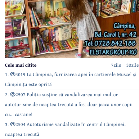
Cele mai citite
7zile
30zile
1.
3019 La Câmpina, furnizarea apei în cartierele Muscel și
Câmpinița este oprită
2.
2507 Poliția susține că vandalizarea mai multor
autoturisme de noaptea trecută a fost doar joaca unor copii
cu... castane!
3.
2504 Autoturisme vandalizate în centrul Câmpinei,
noaptea trecută