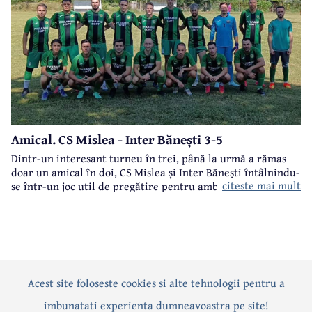
Amical. CS Mislea - Inter Bănești 3-5
Dintr-un interesant turneu în trei, până la urmă a rămas
doar un amical în doi, CS Mislea și Inter Bănești întâlnindu-
citeste mai mult
se într-un joc util de pregătire pentru ambele formații.
Acest site foloseste cookies si alte tehnologii pentru a
Actualitate
Politică
Social
Eveniment
Interviuri
imbunatati experienta dumneavoastra pe site!