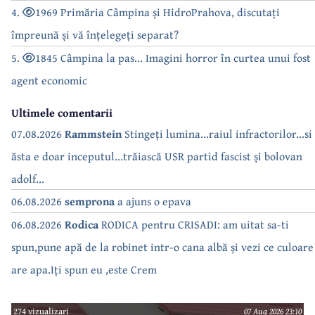
4.
1969 Primăria Câmpina și HidroPrahova, discutați
împreună și vă înțelegeți separat?
5.
1845 Câmpina la pas... Imagini horror în curtea unui fost
agent economic
Ultimele comentarii
07.08.2026
Rammstein
Stingeți lumina...raiul infractorilor...si
ăsta e doar inceputul...trăiască USR partid fascist și bolovan
adolf...
06.08.2026
semprona
a ajuns o epava
06.08.2026
Rodica
RODICA pentru CRISADI: am uitat sa-ti
spun,pune apă de la robinet intr-o cana albă și vezi ce culoare
are apa.Iți spun eu ,este Crem
274 vizualizari
07 Aug 2026 23:10