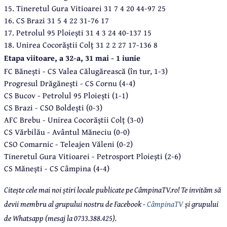
15. Tineretul Gura Vitioarei 31 7 4 20 44-97 25
16. CS Brazi 31 5 4 22 31-76 17
17. Petrolul 95 Ploiești 31 4 3 24 40-137 15
18. Unirea Cocorăștii Colț 31 2 2 27 17-136 8
Etapa viitoare, a 32-a, 31 mai - 1 iunie
FC Bănești - CS Valea Călugărească (în tur, 1-3)
Progresul Drăgănești - CS Cornu (4-4)
CS Bucov - Petrolul 95 Ploiești (1-1)
CS Brazi - CSO Boldești (0-3)
AFC Brebu - Unirea Cocorăștii Colț (3-0)
CS Vărbilău - Avântul Măneciu (0-0)
CSO Comarnic - Teleajen Văleni (0-2)
Tineretul Gura Vitioarei - Petrosport Ploiești (2-6)
CS Mănești - CS Câmpina (4-4)
Citește cele mai noi știri locale publicate pe CâmpinaTV.ro! Te invităm să
devii membru al grupului nostru de Facebook -
CâmpinaTV
și grupului
de Whatsapp (mesaj la 0733.388.425).