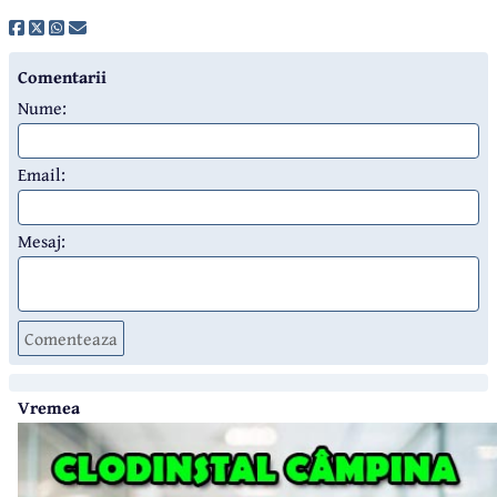
Comentarii
Nume:
Email:
Mesaj:
Comenteaza
Vremea