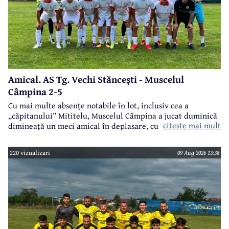
Amical. AS Tg. Vechi Stăncești - Muscelul
Câmpina 2-5
Cu mai multe absențe notabile în lot, inclusiv cea a
„căpitanului” Mititelu, Muscelul Câmpina a jucat duminică
citeste mai mult
dimineață un meci amical în deplasare, cu formația AS Tg.
Vechi Stăncești.
220 vizualizari
09 Aug 2026 13:38