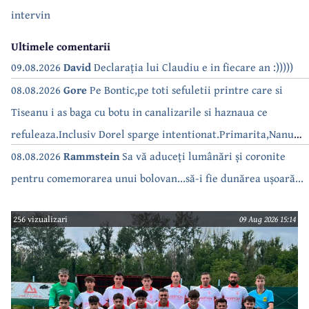
intervin
Ultimele comentarii
09.08.2026
David
Declarația lui Claudiu e in fiecare an :)))))
08.08.2026
Gore
Pe Bontic,pe toti sefuletii printre care si
Tiseanu i as baga cu botu in canalizarile si haznaua ce
refuleaza.Inclusiv Dorel sparge intentionat.Primarita,Nanu
bea apa de la robinet.Asta as intreba o si pe Izabel Mitrea
08.08.2026
Rammstein
Sa vă aduceți lumânări și coronite
pentru comemorarea unui bolovan...să-i fie dunărea ușoară...
256 vizualizari
09 Aug 2026 15:14