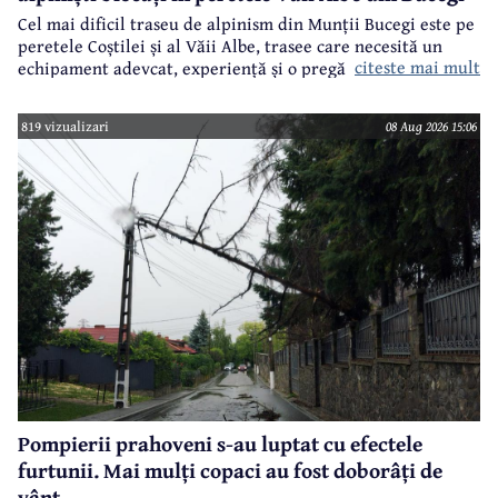
Cel mai dificil traseu de alpinism din Munții Bucegi este pe
peretele Coștilei și al Văii Albe, trasee care necesită un
citeste mai mult
echipament adevcat, experiență și o pregătire specifică.
819 vizualizari
08 Aug 2026 15:06
Pompierii prahoveni s-au luptat cu efectele
furtunii. Mai mulți copaci au fost doborâți de
vânt