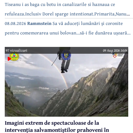
Tiseanu i as baga cu botu in canalizarile si haznaua ce
refuleaza.Inclusiv Dorel sparge intentionat.Primarita,Nanu
bea apa de la robinet.Asta as intreba o si pe Izabel Mitrea
08.08.2026
Rammstein
Sa vă aduceți lumânări și coronite
pentru comemorarea unui bolovan...să-i fie dunărea ușoară...
97 vizualizari
09 Aug 2026 14:04
Imagini extrem de spectaculoase de la
intervenția salvamontiștilor prahoveni în