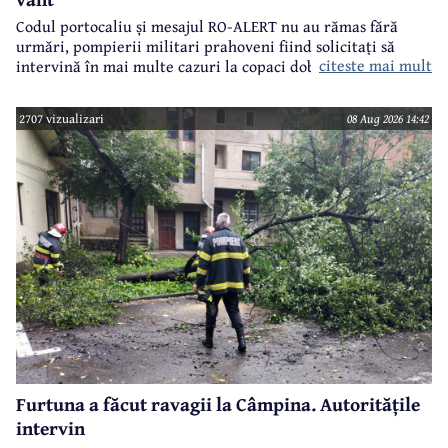
Codul portocaliu și mesajul RO-ALERT nu au rămas fără
urmări, pompierii militari prahoveni fiind solicitați să
citeste mai mult
intervină în mai multe cazuri la copaci doborâți în urma
furtunii de sâmbătă de la prânz.
2707 vizualizari
08 Aug 2026 14:42
Furtuna a făcut ravagii la Câmpina. Autoritățile
intervin