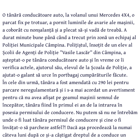
O tânără conducătoare auto, la volanul unui Mercedes 4X4, o
parcat fix pe trotuar, a pornit luminile de avarie ale mașinii,
a coborât cu nonșalanță și a plecat să-și vadă de treabă. A
durat minute bune până când a trecut prin zonă un echipaj al
Poliției Municipale Câmpina. Polițiștul, însoțit de un elev al
Școlii de Agenți de Poliție ”Vasile Lascăr” din Câmpina, a
așteptat-o pe tânăra conducătoare auto și în vreme ce îi
verifica actele, ajutorul său, elevul de la Școala de Poliție, a
ajutat-o galant să urce în portbagaj cumpărăturile făcute.
În cele din urmă, tânăra a fost amendată cu 290 lei pentru
parcare neregulamentară și i s-a mai acordat un avertisment
pentru că nu avea afișat pe geamul mașinii semnul de
începător, tânăra fiind în primul ei an de la intrarea în
posesia permisului de conducere. Nu putem să nu ne întrebăm
unde o fi luat tânăra permisul de conducere și cine o fi
învățat-o să parcheze astfel?! Dacă așa procedează la numai
câteva luni după ce și-a câștigat dreptul de a conduce un