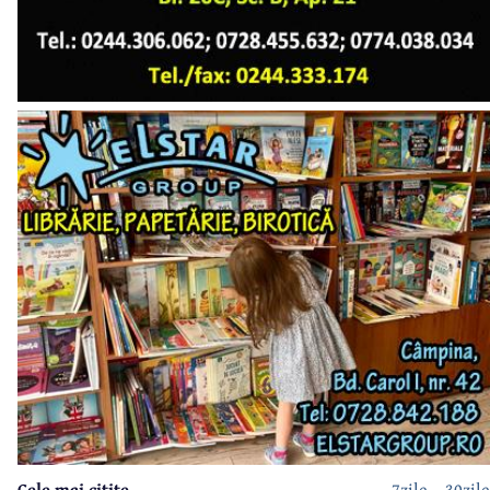
Cele mai citite
7zile
30zile