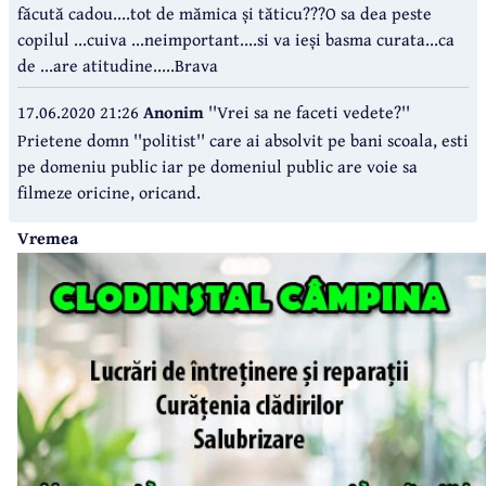
făcută cadou....tot de mămica și tăticu???O sa dea peste
copilul ...cuiva ...neimportant....si va ieși basma curata...ca
de ...are atitudine.....Brava
17.06.2020 21:26
Anonim
''Vrei sa ne faceti vedete?''
Prietene domn ''politist'' care ai absolvit pe bani scoala, esti
pe domeniu public iar pe domeniul public are voie sa
filmeze oricine, oricand.
Vremea