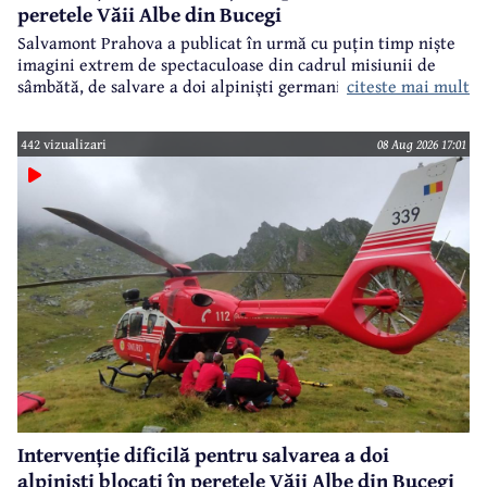
peretele Văii Albe din Bucegi
Salvamont Prahova a publicat în urmă cu puțin timp niște
imagini extrem de spectaculoase din cadrul misiunii de
citeste mai mult
sâmbătă, de salvare a doi alpiniști germani din peretele
Văii Albe, din Bucegi.
442 vizualizari
08 Aug 2026 17:01
Intervenție dificilă pentru salvarea a doi
alpiniști blocați în peretele Văii Albe din Bucegi