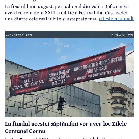
La finalul lunii august, pe stadionul din Valea Doftanei va
avea loc ce-a de-a XXIII-a ediție a Festivalului Cașcavelei,
citeste mai mult
una dintre cele mai iubite și așteptate manifestări de acest
gen din județul Prahova.
4267 vizualizari
27 Jul 2026 11:23
La finalul acestei săptămâni vor avea loc Zilele
Comunei Cornu