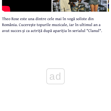
Theo Rose este una dintre cele mai în vogă soliste din
România. Cucerește topurile muzicale, iar în ultimul an a
avut succes și ca actriță după apariția în serialul "Clanul".
ad