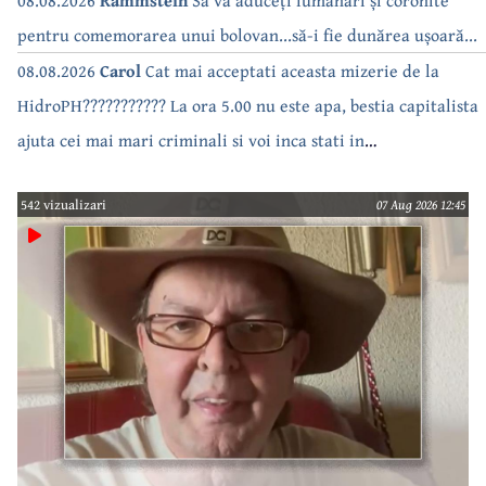
bea apa de la robinet.Asta as intreba o si pe Izabel Mitrea
08.08.2026
Rammstein
Sa vă aduceți lumânări și coronite
pentru comemorarea unui bolovan...să-i fie dunărea ușoară...
08.08.2026
Carol
Cat mai acceptati aceasta mizerie de la
HidroPH??????????? La ora 5.00 nu este apa, bestia capitalista
ajuta cei mai mari criminali si voi inca stati in
case???????????????
542 vizualizari
07 Aug 2026 12:45