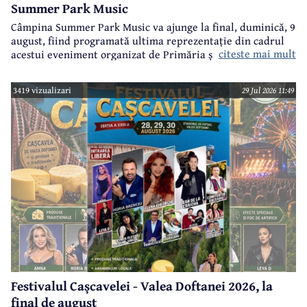
Summer Park Music
Câmpina Summer Park Music va ajunge la final, duminică, 9
august, fiind programată ultima reprezentație din cadrul
citeste mai mult
acestui eveniment organizat de Primăria și Consiliul Local
Câmpina și Casa de Cultură „Geo Bogza” Câmpia.
3419 vizualizari
29 Jul 2026 11:49
Festivalul Cașcavelei - Valea Doftanei 2026, la
final de august