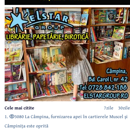
Cele mai citite
7zile
30zile
1.
3080 La Câmpina, furnizarea apei în cartierele Muscel și
Câmpinița este oprită