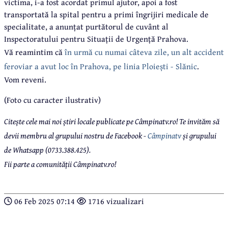
victima, i-a fost acordat primul ajutor, apoi a fost
transportată la spital pentru a primi îngrijiri medicale de
specialitate, a anunțat purtătorul de cuvânt al
Inspectoratului pentru Situații de Urgență Prahova.
Vă reamintim că
în urmă cu numai câteva zile, un alt accident
feroviar a avut loc în Prahova, pe linia Ploiești - Slănic
.
Vom reveni.
(Foto cu caracter ilustrativ)
Citește cele mai noi știri locale publicate pe Câmpinatv.ro! Te invităm să
devii membru al grupului nostru de Facebook -
Câmpinatv
și grupului
de Whatsapp (0733.388.425).
Fii parte a comunității Câmpinatv.ro!
06 Feb 2025 07:14
1716 vizualizari