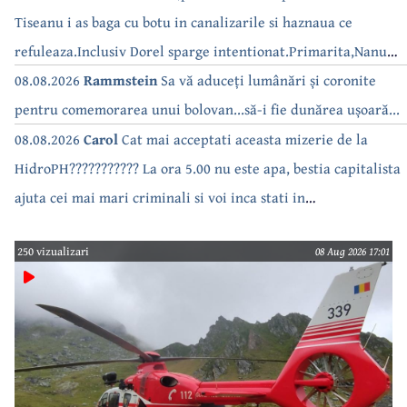
Tiseanu i as baga cu botu in canalizarile si haznaua ce
refuleaza.Inclusiv Dorel sparge intentionat.Primarita,Nanu
bea apa de la robinet.Asta as intreba o si pe Izabel Mitrea
08.08.2026
Rammstein
Sa vă aduceți lumânări și coronite
pentru comemorarea unui bolovan...să-i fie dunărea ușoară...
08.08.2026
Carol
Cat mai acceptati aceasta mizerie de la
HidroPH??????????? La ora 5.00 nu este apa, bestia capitalista
ajuta cei mai mari criminali si voi inca stati in
case???????????????
250 vizualizari
08 Aug 2026 17:01