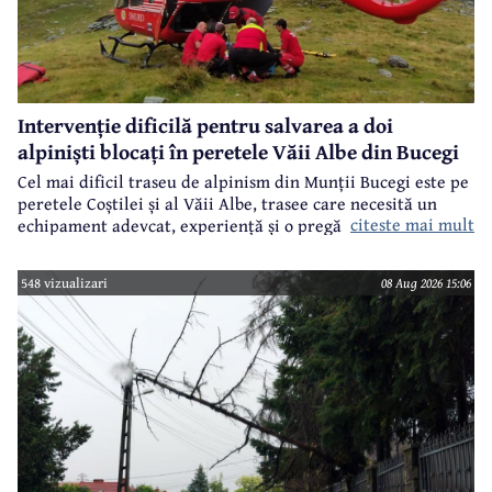
Intervenție dificilă pentru salvarea a doi
alpiniști blocați în peretele Văii Albe din Bucegi
Cel mai dificil traseu de alpinism din Munții Bucegi este pe
peretele Coștilei și al Văii Albe, trasee care necesită un
citeste mai mult
echipament adevcat, experiență și o pregătire specifică.
548 vizualizari
08 Aug 2026 15:06