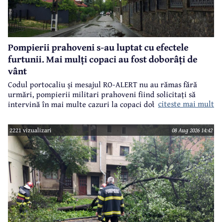
Pompierii prahoveni s-au luptat cu efectele
furtunii. Mai mulți copaci au fost doborâți de
vânt
Codul portocaliu și mesajul RO-ALERT nu au rămas fără
urmări, pompierii militari prahoveni fiind solicitați să
citeste mai mult
intervină în mai multe cazuri la copaci doborâți în urma
furtunii de sâmbătă de la prânz.
2221 vizualizari
08 Aug 2026 14:42