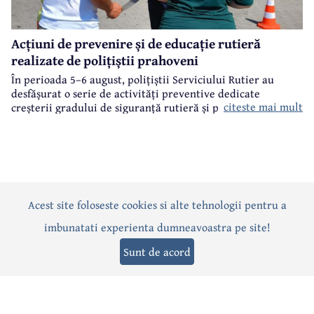
Acțiuni de prevenire și de educație rutieră
realizate de polițiștii prahoveni
În perioada 5–6 august, polițiștii Serviciului Rutier au
desfășurat o serie de activități preventive dedicate
citeste mai mult
creșterii gradului de siguranță rutieră și promovării unui
comportament responsabil în trafic, în contextul sezonului
estival.
Acest site foloseste cookies si alte tehnologii pentru a
Actualitate
Politică
Social
Eveniment
Interviuri
imbunatati experienta dumneavoastra pe site!
Sănătate
Editorial
Sport
Anunțuri
Joburi
Turism
Sunt de acord
Termeni și condiții
-
Politica de confidențialitate
-
Politica cookies