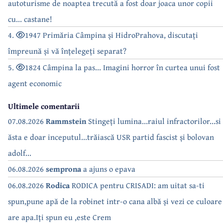
autoturisme de noaptea trecută a fost doar joaca unor copii
cu... castane!
4.
1947 Primăria Câmpina și HidroPrahova, discutați
împreună și vă înțelegeți separat?
5.
1824 Câmpina la pas... Imagini horror în curtea unui fost
agent economic
Ultimele comentarii
07.08.2026
Rammstein
Stingeți lumina...raiul infractorilor...si
ăsta e doar inceputul...trăiască USR partid fascist și bolovan
adolf...
06.08.2026
semprona
a ajuns o epava
06.08.2026
Rodica
RODICA pentru CRISADI: am uitat sa-ti
spun,pune apă de la robinet intr-o cana albă și vezi ce culoare
are apa.Iți spun eu ,este Crem