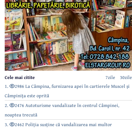
Cele mai citite
7zile
30zile
1.
2986 La Câmpina, furnizarea apei în cartierele Muscel și
Câmpinița este oprită
2.
2476 Autoturisme vandalizate în centrul Câmpinei,
noaptea trecută
3.
2462 Poliția susține că vandalizarea mai multor