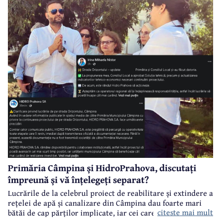
Saligny”.
Primăria Câmpina și HidroPrahova, discutați
împreună și vă înțelegeți separat?
Lucrările de la celebrul proiect de reabilitare și extindere a
rețelei de apă și canalizare din Câmpina dau foarte mari
citeste mai mult
bătăi de cap părților implicate, iar cei care suferă sunt