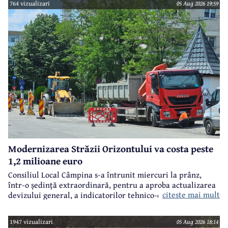
764 vizualizari
05 Aug 2026 19:59
Modernizarea Străzii Orizontului va costa peste
1,2 milioane euro
Consiliul Local Câmpina s-a întrunit miercuri la prânz,
într-o ședință extraordinară, pentru a aproba actualizarea
citeste mai mult
devizului general, a indicatorilor tehnico-economici și a
sumei reprezentând finanțarea de la bugetul local pentru
realizarea modernizării Străzii Orizontului, obiectiv
1947 vizualizari
05 Aug 2026 18:14
finanțat prin Programul Național de Investiții ”Anghel