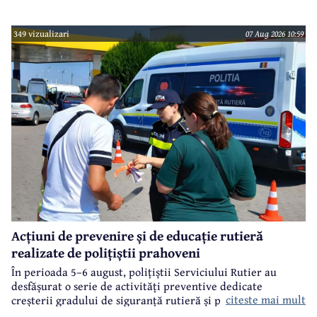
349 vizualizari
07 Aug 2026 10:59
Acțiuni de prevenire și de educație rutieră
realizate de polițiștii prahoveni
În perioada 5–6 august, polițiștii Serviciului Rutier au
desfășurat o serie de activități preventive dedicate
citeste mai mult
creșterii gradului de siguranță rutieră și promovării unui
comportament responsabil în trafic, în contextul sezonului