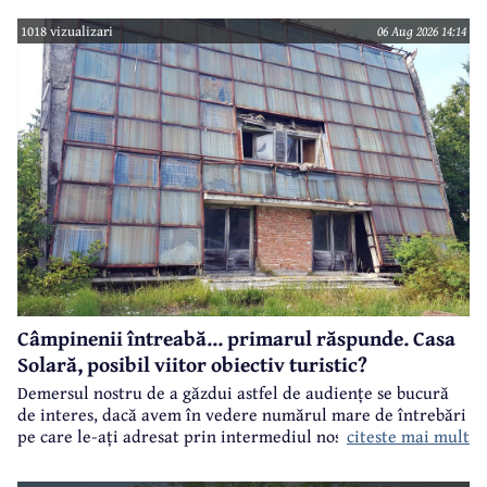
estival.
1018 vizualizari
06 Aug 2026 14:14
Câmpinenii întreabă... primarul răspunde. Casa
Solară, posibil viitor obiectiv turistic?
Demersul nostru de a găzdui astfel de audiențe se bucură
de interes, dacă avem în vedere numărul mare de întrebări
citeste mai mult
pe care le-ați adresat prin intermediul nostru primarului
municipiului Câmpina, Irina Nistor.