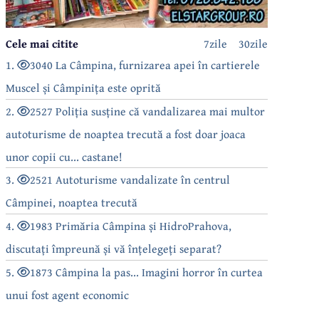
Cele mai citite
7zile
30zile
1.
3040 La Câmpina, furnizarea apei în cartierele
Muscel și Câmpinița este oprită
2.
2527 Poliția susține că vandalizarea mai multor
autoturisme de noaptea trecută a fost doar joaca
unor copii cu... castane!
3.
2521 Autoturisme vandalizate în centrul
Câmpinei, noaptea trecută
4.
1983 Primăria Câmpina și HidroPrahova,
discutați împreună și vă înțelegeți separat?
5.
1873 Câmpina la pas... Imagini horror în curtea
unui fost agent economic