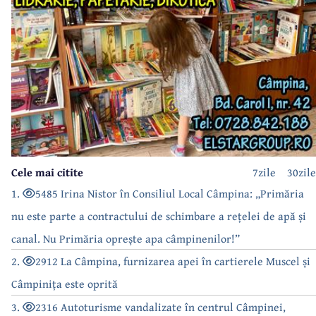
Cele mai citite
7zile
30zile
1.
5485 Irina Nistor în Consiliul Local Câmpina: „Primăria
nu este parte a contractului de schimbare a rețelei de apă și
canal. Nu Primăria oprește apa câmpinenilor!”
2.
2912 La Câmpina, furnizarea apei în cartierele Muscel și
Câmpinița este oprită
3.
2316 Autoturisme vandalizate în centrul Câmpinei,