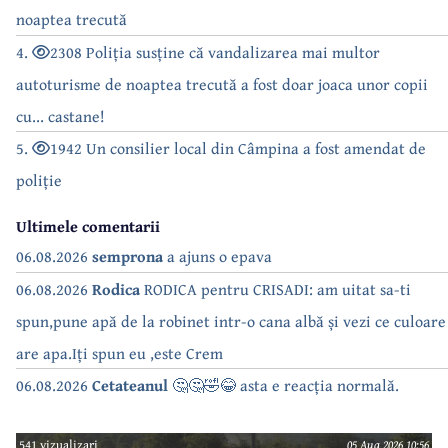
noaptea trecută
4.
2308 Poliția susține că vandalizarea mai multor
autoturisme de noaptea trecută a fost doar joaca unor copii
cu... castane!
5.
1942 Un consilier local din Câmpina a fost amendat de
poliție
Ultimele comentarii
06.08.2026
semprona
a ajuns o epava
06.08.2026
Rodica
RODICA pentru CRISADI: am uitat sa-ti
spun,pune apă de la robinet intr-o cana albă și vezi ce culoare
are apa.Iți spun eu ,este Crem
06.08.2026
Cetateanul
🤔🤔🤣😂 asta e reacția normală.
541 vizualizari
05 Aug 2026 10:56