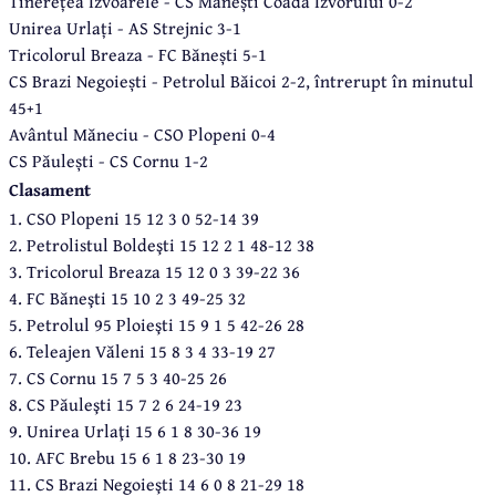
Tinerețea Izvoarele - CS Mănești Coada Izvorului 0-2
Unirea Urlați - AS Strejnic 3-1
Tricolorul Breaza - FC Bănești 5-1
CS Brazi Negoiești - Petrolul Băicoi 2-2, întrerupt în minutul
45+1
Avântul Măneciu - CSO Plopeni 0-4
CS Păulești - CS Cornu 1-2
Clasament
1. CSO Plopeni 15 12 3 0 52-14 39
2. Petrolistul Boldeşti 15 12 2 1 48-12 38
3. Tricolorul Breaza 15 12 0 3 39-22 36
4. FC Băneşti 15 10 2 3 49-25 32
5. Petrolul 95 Ploieşti 15 9 1 5 42-26 28
6. Teleajen Văleni 15 8 3 4 33-19 27
7. CS Cornu 15 7 5 3 40-25 26
8. CS Păuleşti 15 7 2 6 24-19 23
9. Unirea Urlaţi 15 6 1 8 30-36 19
10. AFC Brebu 15 6 1 8 23-30 19
11. CS Brazi Negoieşti 14 6 0 8 21-29 18