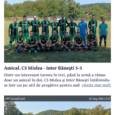
Amical. CS Mislea - Inter Bănești 3-5
Dintr-un interesant turneu în trei, până la urmă a rămas
doar un amical în doi, CS Mislea și Inter Bănești întâlnindu-
citeste mai mult
se într-un joc util de pregătire pentru ambele formații.
489 vizualizari
02 Aug 2026 13:22