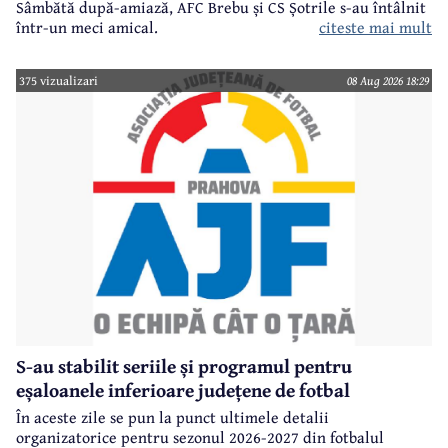
Sâmbătă după-amiază, AFC Brebu și CS Șotrile s-au întâlnit
într-un meci amical.
citeste mai mult
375 vizualizari
08 Aug 2026 18:29
S-au stabilit seriile și programul pentru
eșaloanele inferioare județene de fotbal
În aceste zile se pun la punct ultimele detalii
organizatorice pentru sezonul 2026-2027 din fotbalul