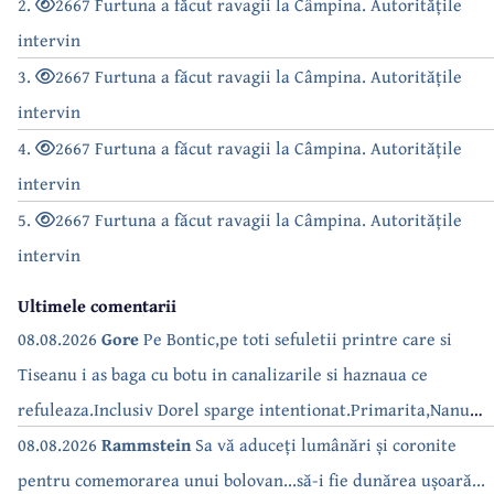
2.
2667 Furtuna a făcut ravagii la Câmpina. Autoritățile
intervin
3.
2667 Furtuna a făcut ravagii la Câmpina. Autoritățile
intervin
4.
2667 Furtuna a făcut ravagii la Câmpina. Autoritățile
intervin
5.
2667 Furtuna a făcut ravagii la Câmpina. Autoritățile
intervin
Ultimele comentarii
08.08.2026
Gore
Pe Bontic,pe toti sefuletii printre care si
Tiseanu i as baga cu botu in canalizarile si haznaua ce
refuleaza.Inclusiv Dorel sparge intentionat.Primarita,Nanu
bea apa de la robinet.Asta as intreba o si pe Izabel Mitrea
08.08.2026
Rammstein
Sa vă aduceți lumânări și coronite
pentru comemorarea unui bolovan...să-i fie dunărea ușoară...