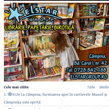
Cele mai citite
7zile
30zile
1.
3126 La Câmpina, furnizarea apei în cartierele Muscel și
Câmpinița este oprită