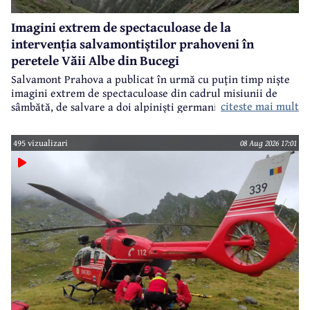
Imagini extrem de spectaculoase de la
intervenția salvamontiștilor prahoveni în
peretele Văii Albe din Bucegi
Salvamont Prahova a publicat în urmă cu puțin timp niște
imagini extrem de spectaculoase din cadrul misiunii de
citeste mai mult
sâmbătă, de salvare a doi alpiniști germani din peretele
Văii Albe, din Bucegi.
495 vizualizari
08 Aug 2026 17:01