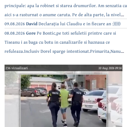
principale: apa la robinet si starea drumurilor. Am senzatia ca
aici s-a rasturnat o anume caruta. Pe de alta parte, la nivel
national, serialul asta deja a difuzat episoadele 'fara apa' si
09.08.2026
David
Declarația lui Claudiu e in fiecare an :)))))
'fara energie'. Banuiesc ca urmeaza episodul 'fara hrana'.
08.08.2026
Gore
Pe Bontic,pe toti sefuletii printre care si
Tiseanu i as baga cu botu in canalizarile si haznaua ce
refuleaza.Inclusiv Dorel sparge intentionat.Primarita,Nanu
bea apa de la robinet.Asta as intreba o si pe Izabel Mitrea
236 vizualizari
10 Aug 2026 09:16