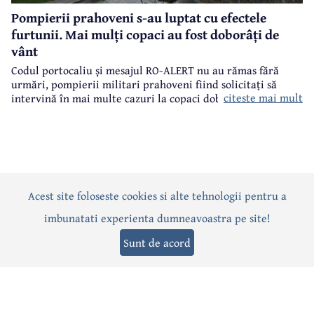
Pompierii prahoveni s-au luptat cu efectele
furtunii. Mai mulți copaci au fost doborâți de
vânt
Codul portocaliu și mesajul RO-ALERT nu au rămas fără
urmări, pompierii militari prahoveni fiind solicitați să
citeste mai mult
intervină în mai multe cazuri la copaci doborâți în urma
furtunii de sâmbătă de la prânz.
Acest site foloseste cookies si alte tehnologii pentru a
Actualitate
Politică
Social
Eveniment
Interviuri
imbunatati experienta dumneavoastra pe site!
Sănătate
Editorial
Sport
Anunțuri
Joburi
Turism
Sunt de acord
Termeni și condiții
-
Politica de confidențialitate
-
Politica cookies