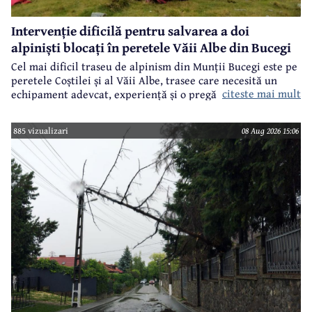
Intervenție dificilă pentru salvarea a doi
alpiniști blocați în peretele Văii Albe din Bucegi
Cel mai dificil traseu de alpinism din Munții Bucegi este pe
peretele Coștilei și al Văii Albe, trasee care necesită un
citeste mai mult
echipament adevcat, experiență și o pregătire specifică.
885 vizualizari
08 Aug 2026 15:06