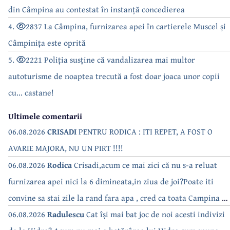
din Câmpina au contestat în instanță concedierea
4.
2837 La Câmpina, furnizarea apei în cartierele Muscel și
Câmpinița este oprită
5.
2221 Poliția susține că vandalizarea mai multor
autoturisme de noaptea trecută a fost doar joaca unor copii
cu... castane!
Ultimele comentarii
06.08.2026
CRISADI
PENTRU RODICA : ITI REPET, A FOST O
AVARIE MAJORA, NU UN PIRT !!!!
06.08.2026
Rodica
Crisadi,acum ce mai zici că nu s-a reluat
furnizarea apei nici la 6 dimineata,in ziua de joi?Poate iti
convine sa stai zile la rand fara apa , cred ca toata Campina s-
a săturat de cate ori se tot oprește apa!!
06.08.2026
Radulescu
Cat își mai bat joc de noi acesti indivizi