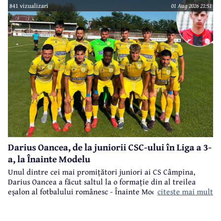
841 vizualizari
01 Aug 2026 21:51
Darius Oancea, de la juniorii CSC-ului în Liga a 3-
a, la Înainte Modelu
Unul dintre cei mai promițători juniori ai CS Câmpina,
Darius Oancea a făcut saltul la o formație din al treilea
citeste mai mult
eșalon al fotbalului românesc - Înainte Modelu, din județul
Călărași.