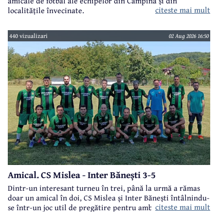
amicale de fotbal ale echipelor din Câmpina și din
citeste mai mult
localitățile învecinate.
440 vizualizari
02 Aug 2026 16:50
Amical. CS Mislea - Inter Bănești 3-5
Dintr-un interesant turneu în trei, până la urmă a rămas
doar un amical în doi, CS Mislea și Inter Bănești întâlnindu-
citeste mai mult
se într-un joc util de pregătire pentru ambele formații.