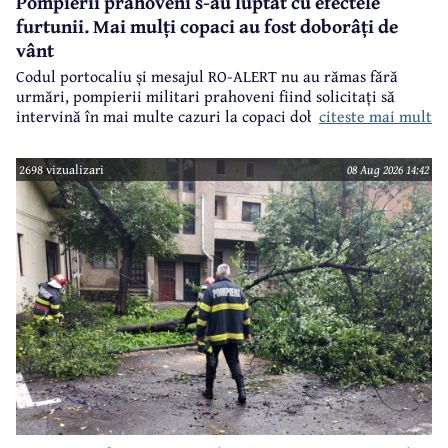
Pompierii prahoveni s-au luptat cu efectele
furtunii. Mai mulți copaci au fost doborâți de
vânt
Codul portocaliu și mesajul RO-ALERT nu au rămas fără
urmări, pompierii militari prahoveni fiind solicitați să
citeste mai mult
intervină în mai multe cazuri la copaci doborâți în urma
furtunii de sâmbătă de la prânz.
2698 vizualizari
08 Aug 2026 14:42