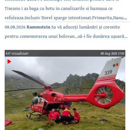
Tiseanu i as baga cu botu in canalizarile si haznaua ce
refuleaza.Inclusiv Dorel sparge intentionat.Primarita,Nanu
bea apa de la robinet.Asta as intreba o si pe Izabel Mitrea
08.08.2026
Rammstein
Sa vă aduceți lumânări și coronite
pentru comemorarea unui bolovan...să-i fie dunărea ușoară...
437 vizualizari
08 Aug 2026 17:01