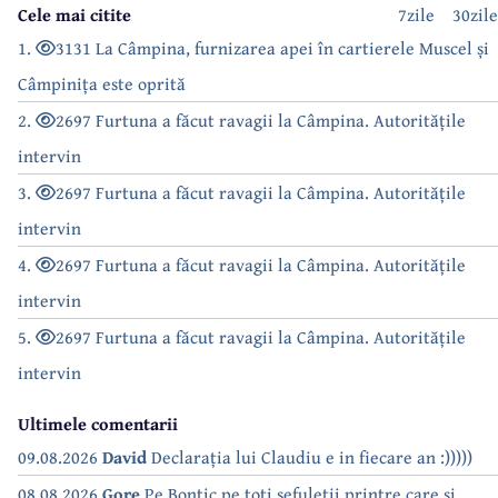
Cele mai citite
7zile
30zile
1.
3131 La Câmpina, furnizarea apei în cartierele Muscel și
Câmpinița este oprită
2.
2697 Furtuna a făcut ravagii la Câmpina. Autoritățile
intervin
3.
2697 Furtuna a făcut ravagii la Câmpina. Autoritățile
intervin
4.
2697 Furtuna a făcut ravagii la Câmpina. Autoritățile
intervin
5.
2697 Furtuna a făcut ravagii la Câmpina. Autoritățile
intervin
Ultimele comentarii
09.08.2026
David
Declarația lui Claudiu e in fiecare an :)))))
08.08.2026
Gore
Pe Bontic,pe toti sefuletii printre care si