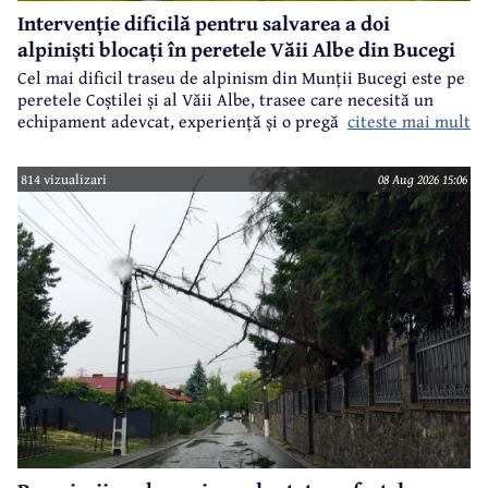
Intervenție dificilă pentru salvarea a doi
alpiniști blocați în peretele Văii Albe din Bucegi
Cel mai dificil traseu de alpinism din Munții Bucegi este pe
peretele Coștilei și al Văii Albe, trasee care necesită un
citeste mai mult
echipament adevcat, experiență și o pregătire specifică.
814 vizualizari
08 Aug 2026 15:06