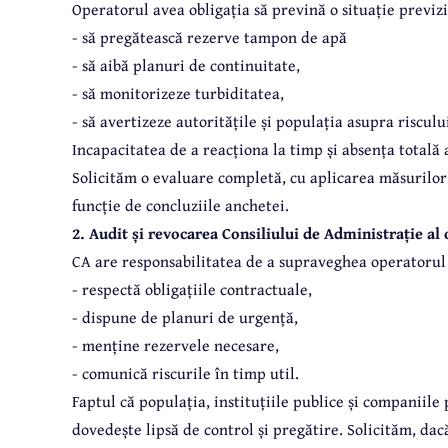
Operatorul avea obligația să prevină o situație previzi
- să pregătească rezerve tampon de apă
- să aibă planuri de continuitate,
- să monitorizeze turbiditatea,
- să avertizeze autoritățile și populația asupra riscul
Incapacitatea de a reacționa la timp și absența totală
Solicităm o evaluare completă, cu aplicarea măsurilor
funcție de concluziile anchetei.
2. Audit și revocarea Consiliului de Administrație al
CA are responsabilitatea de a supraveghea operatorul ș
- respectă obligațiile contractuale,
- dispune de planuri de urgență,
- menține rezervele necesare,
- comunică riscurile în timp util.
Faptul că populația, instituțiile publice și companiile 
dovedește lipsă de control și pregătire. Solicităm, da