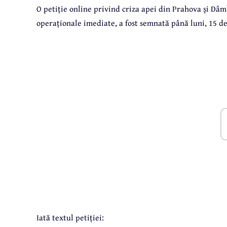
O petiție online privind criza apei din Prahova și Dâm
operaționale imediate, a fost semnată până luni, 15 d
Iată textul petiției: