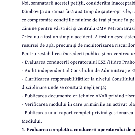
Noi, semnatarii acestei petiții, considerăm inacceptab
Dâmbovița au rămas fără apă timp de șapte-opt zile, ia
ce compromite condițiile minime de trai și pune în peri
cămine pentru vârstnici și centrala OMV Petrom Brazi, 
Criza nu a fost un simplu accident. A fost un eșec siste
resursei de apă, precum și de monitorizarea riscurilor 
Pentru restabilirea încrederii publice și prevenirea un
- Evaluarea conducerii operatorului ESZ /Hidro Prah
- Audit independent al Consiliului de Administrație E
- Clarificarea responsabilităților la nivelul Consiliului
disciplinare unde se constată neglijență;
- Publicarea documentelor tehnice ANAR privind riscur
- Verificarea modului în care primăriile au activat pla
- Publicarea unui raport complet privind gestionarea r
Mediului.
1. Evaluarea completă a conducerii operatorului de 