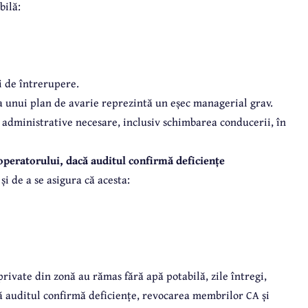
bilă:
ui de întrerupere.
 a unui plan de avarie reprezintă un eșec managerial grav.
 administrative necesare, inclusiv schimbarea conducerii, în
 operatorului, dacă auditul confirmă deficiențe
i de a se asigura că acesta:
private din zonă au rămas fără apă potabilă, zile întregi,
că auditul confirmă deficiențe, revocarea membrilor CA și