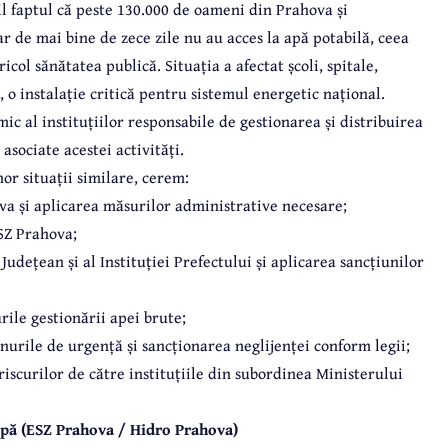
il faptul că peste 130.000 de oameni din Prahova și
r de mai bine de zece zile nu au acces la apă potabilă, ceea
col sănătatea publică. Situația a afectat școli, spitale,
o instalație critică pentru sistemul energetic național.
mic al instituțiilor responsabile de gestionarea și distribuirea
asociate acestei activități.
or situații similare, cerem:
ova
și aplicarea măsurilor administrative necesare;
SZ Prahova;
 Județean și al Instituției Prefectului și aplicarea sancțiunilor
ile gestionării apei brute;
nurile de urgență și sancționarea neglijenței conform legii;
iscurilor de către instituțiile din subordinea Ministerului
apă (ESZ Prahova / Hidro Prahova)