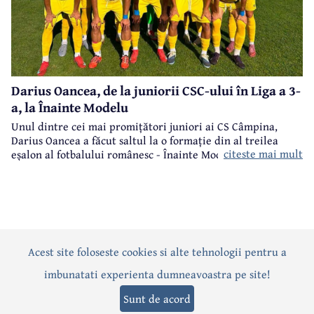
Darius Oancea, de la juniorii CSC-ului în Liga a 3-
a, la Înainte Modelu
Unul dintre cei mai promițători juniori ai CS Câmpina,
Darius Oancea a făcut saltul la o formație din al treilea
citeste mai mult
eșalon al fotbalului românesc - Înainte Modelu, din județul
Călărași.
Acest site foloseste cookies si alte tehnologii pentru a
Actualitate
Politică
Social
Eveniment
Interviuri
imbunatati experienta dumneavoastra pe site!
Sănătate
Editorial
Sport
Anunțuri
Joburi
Turism
Sunt de acord