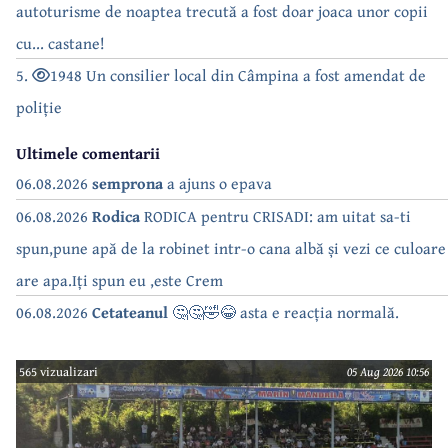
autoturisme de noaptea trecută a fost doar joaca unor copii
cu... castane!
5.
1948 Un consilier local din Câmpina a fost amendat de
poliție
Ultimele comentarii
06.08.2026
semprona
a ajuns o epava
06.08.2026
Rodica
RODICA pentru CRISADI: am uitat sa-ti
spun,pune apă de la robinet intr-o cana albă și vezi ce culoare
are apa.Iți spun eu ,este Crem
06.08.2026
Cetateanul
🤔🤔🤣😂 asta e reacția normală.
565 vizualizari
05 Aug 2026 10:56