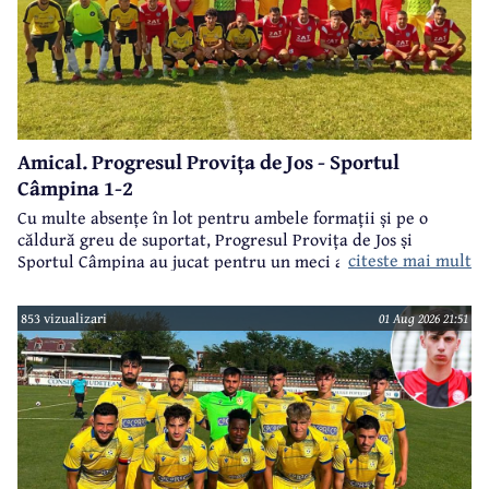
Amical. Progresul Provița de Jos - Sportul
Câmpina 1-2
Cu multe absențe în lot pentru ambele formații și pe o
căldură greu de suportat, Progresul Provița de Jos și
citeste mai mult
Sportul Câmpina au jucat pentru un meci amical.
853 vizualizari
01 Aug 2026 21:51