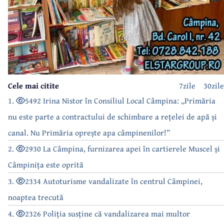
Cele mai citite
7zile
30zile
1.
5492 Irina Nistor în Consiliul Local Câmpina: „Primăria
nu este parte a contractului de schimbare a rețelei de apă și
canal. Nu Primăria oprește apa câmpinenilor!”
2.
2930 La Câmpina, furnizarea apei în cartierele Muscel și
Câmpinița este oprită
3.
2334 Autoturisme vandalizate în centrul Câmpinei,
noaptea trecută
4.
2326 Poliția susține că vandalizarea mai multor