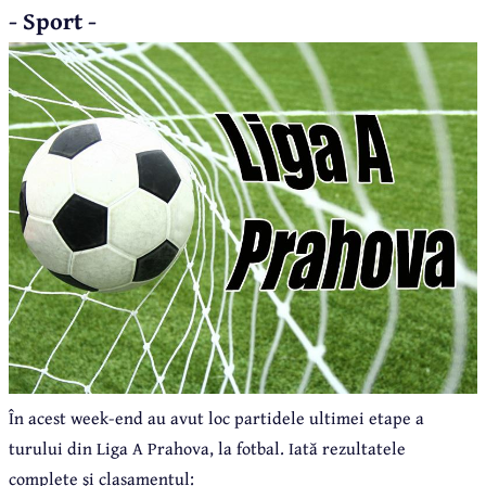
- Sport -
În acest week-end au avut loc partidele ultimei etape a
turului din Liga A Prahova, la fotbal. Iată rezultatele
complete şi clasamentul: