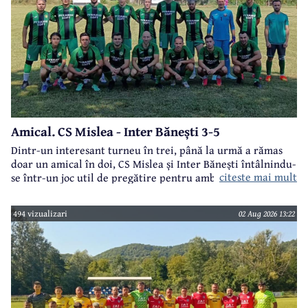
Amical. CS Mislea - Inter Bănești 3-5
Dintr-un interesant turneu în trei, până la urmă a rămas
doar un amical în doi, CS Mislea și Inter Bănești întâlnindu-
citeste mai mult
se într-un joc util de pregătire pentru ambele formații.
494 vizualizari
02 Aug 2026 13:22