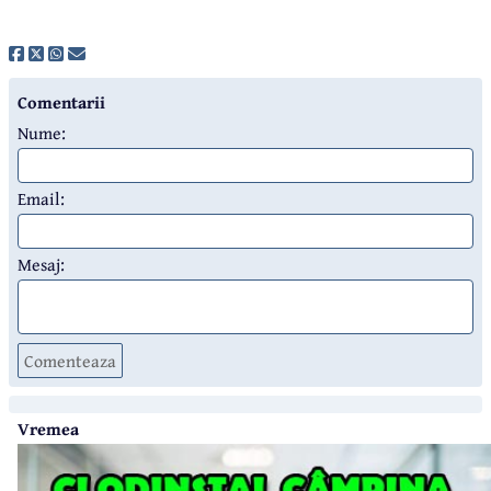
Comentarii
Nume:
Email:
Mesaj:
Comenteaza
Vremea