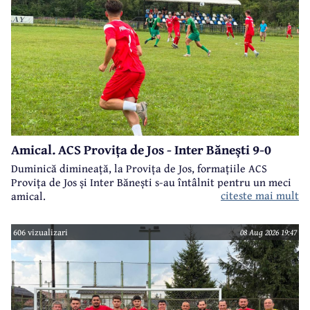
Amical. ACS Provița de Jos - Inter Bănești 9-0
Duminică dimineață, la Provița de Jos, formațiile ACS
Provița de Jos și Inter Bănești s-au întâlnit pentru un meci
citeste mai mult
amical.
606 vizualizari
08 Aug 2026 19:47