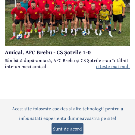
Amical. AFC Brebu - CS Șotrile 1-0
Sâmbătă după-amiază, AFC Brebu și CS Șotrile s-au întâlnit
într-un meci amical.
citeste mai mult
Acest site foloseste cookies si alte tehnologii pentru a
Actualitate
Politică
Social
Eveniment
Interviuri
imbunatati experienta dumneavoastra pe site!
Sănătate
Editorial
Sport
Anunțuri
Joburi
Turism
Sunt de acord