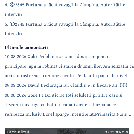
4.
2845 Furtuna a făcut ravagii la Câmpina. Autoritățile
intervin
5.
2845 Furtuna a făcut ravagii la Câmpina. Autoritățile
intervin
Ultimele comentarii
10.08.2026
Gabi
Problema asta are doua componente
principale: apa la robinet si starea drumurilor. Am senzatia ca
aici s-a rasturnat o anume caruta. Pe de alta parte, la nivel
national, serialul asta deja a difuzat episoadele 'fara apa' si
09.08.2026
David
Declarația lui Claudiu e in fiecare an :)))))
'fara energie'. Banuiesc ca urmeaza episodul 'fara hrana'.
08.08.2026
Gore
Pe Bontic,pe toti sefuletii printre care si
Tiseanu i as baga cu botu in canalizarile si haznaua ce
refuleaza.Inclusiv Dorel sparge intentionat.Primarita,Nanu
bea apa de la robinet.Asta as intreba o si pe Izabel Mitrea
500 vizualizari
09 Aug 2026 15:14