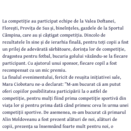
La competiție au participat echipe de la Valea Doftanei,
Florești, Provița de Sus și, bineînțeles, gazdele de la Sportul
Câmpina, care au și câștigat competiția. Dincolo de
rezultatele în sine și de ierarhia finală, pentru toți copii a fost
un prilej de adevărată sărbătoare, dorința lor de competiție,
dragostea pentru fotbal, bucuria golului văzându-se la fiecare
participant. Cu ajutorul unui sponsor, fiecare copil a fost
recompensat cu un mic premiu.
La finalul evenimentului, fericit de reușita inițiativei sale,
Mara Ciobotaru ne-a declarat: ”M-am bucurat că am putut
oferi copiilor posibilitatea participării la o astfel de
competiție, pentru mulți fiind prima competiție sportivă din
viața lor și pentru prima dată când primesc ceva în urma unei
competiții sportive. De asemenea, m-am bucurat că primarul
Alin Moldoveanu a fost prezent alături de noi, alături de
copii, prezența sa însemnând foarte mult pentru noi, o