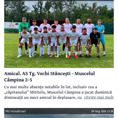
Amical. AS Tg. Vechi Stăncești - Muscelul
Câmpina 2-5
Cu mai multe absențe notabile în lot, inclusiv cea a
„căpitanului” Mititelu, Muscelul Câmpina a jucat duminică
citeste mai mult
dimineață un meci amical în deplasare, cu formația AS Tg.
Vechi Stăncești.
392 vizualizari
09 Aug 2026 13:38