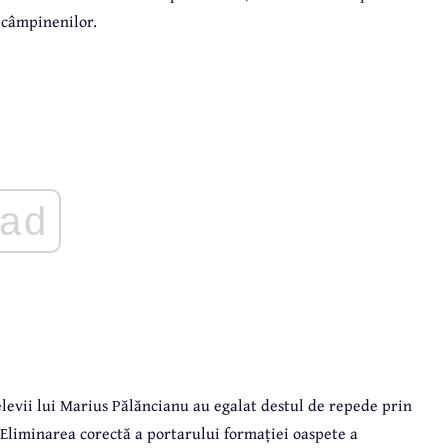
a câmpinenilor.
ad
 elevii lui Marius Pălăncianu au egalat destul de repede prin
Eliminarea corectă a portarului formației oaspete a