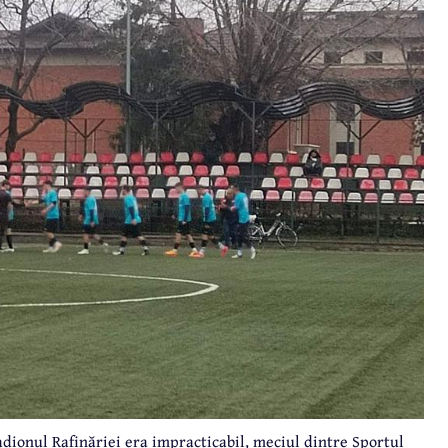
adionul Rafinăriei era impracticabil, meciul dintre Sportul