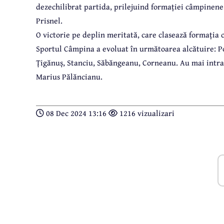
dezechilibrat partida, prilejuind formației câmpinene s
Prisnel.
O victorie pe deplin meritată, care clasează formația
Sportul Câmpina a evoluat în următoarea alcătuire: Po
Țigănuș, Stanciu, Săbăngeanu, Corneanu. Au mai intrat
Marius Pălăncianu.
08 Dec 2024 13:16
1216 vizualizari