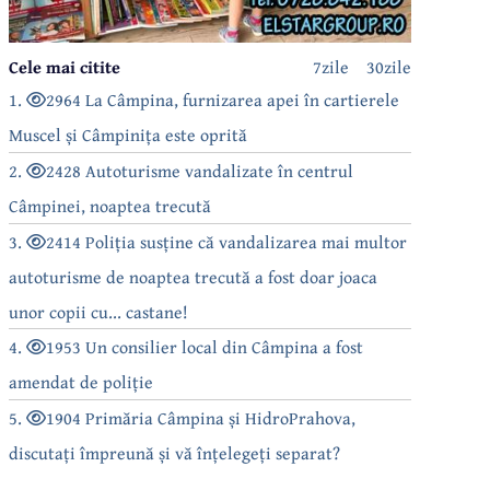
Cele mai citite
7zile
30zile
1.
2964 La Câmpina, furnizarea apei în cartierele
Muscel și Câmpinița este oprită
2.
2428 Autoturisme vandalizate în centrul
Câmpinei, noaptea trecută
3.
2414 Poliția susține că vandalizarea mai multor
autoturisme de noaptea trecută a fost doar joaca
unor copii cu... castane!
4.
1953 Un consilier local din Câmpina a fost
amendat de poliție
5.
1904 Primăria Câmpina și HidroPrahova,
discutați împreună și vă înțelegeți separat?