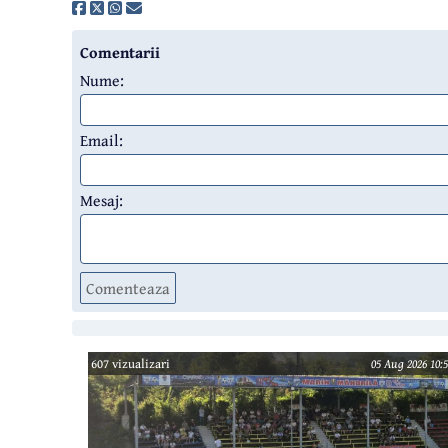
Comentarii
Nume:
Email:
Mesaj:
Comenteaza
607 vizualizari
05 Aug 2026 10:5