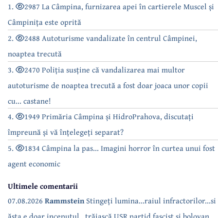
1.
2987 La Câmpina, furnizarea apei în cartierele Muscel și
Câmpinița este oprită
2.
2488 Autoturisme vandalizate în centrul Câmpinei,
noaptea trecută
3.
2470 Poliția susține că vandalizarea mai multor
autoturisme de noaptea trecută a fost doar joaca unor copii
cu... castane!
4.
1949 Primăria Câmpina și HidroPrahova, discutați
împreună și vă înțelegeți separat?
5.
1834 Câmpina la pas... Imagini horror în curtea unui fost
agent economic
Ultimele comentarii
07.08.2026
Rammstein
Stingeți lumina...raiul infractorilor...si
ăsta e doar inceputul...trăiască USR partid fascist și bolovan