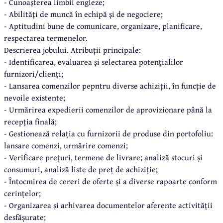
- Cunoașterea limbii engleze;
- Abilități de muncă în echipă și de negociere;
- Aptitudini bune de comunicare, organizare, planificare,
respectarea termenelor.
Descrierea jobului. Atribuții principale:
- Identificarea, evaluarea și selectarea potențialilor
furnizori/clienți;
- Lansarea comenzilor pepntru diverse achiziții, în funcție de
nevoile existente;
- Urmărirea expedierii comenzilor de aprovizionare până la
recepția finală;
- Gestionează relația cu furnizorii de produse din portofoliu:
lansare comenzi, urmărire comenzi;
- Verificare prețuri, termene de livrare; analiză stocuri și
consumuri, analiză liste de preț de achiziție;
- Întocmirea de cereri de oferte și a diverse rapoarte conform
cerințelor;
- Organizarea și arhivarea documentelor aferente activității
desfășurate;