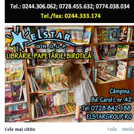
Cele mai citite
7zile
30zile