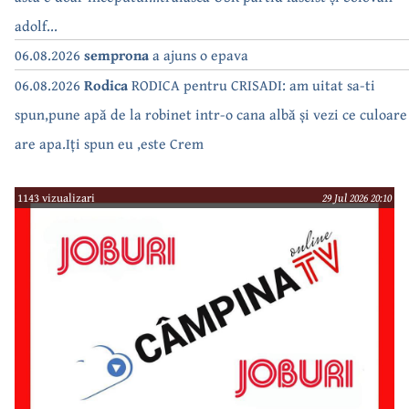
adolf...
06.08.2026
semprona
a ajuns o epava
06.08.2026
Rodica
RODICA pentru CRISADI: am uitat sa-ti
spun,pune apă de la robinet intr-o cana albă și vezi ce culoare
are apa.Iți spun eu ,este Crem
1143 vizualizari
29 Jul 2026 20:10