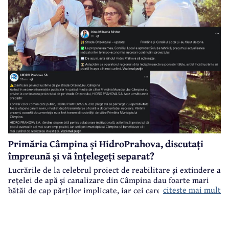
Primăria Câmpina și HidroPrahova, discutați
împreună și vă înțelegeți separat?
Lucrările de la celebrul proiect de reabilitare și extindere a
rețelei de apă și canalizare din Câmpina dau foarte mari
citeste mai mult
bătăi de cap părților implicate, iar cei care suferă sunt
câmpinenii. Exemplul cel mai elocvent - "dureroasa" stradă
Orizontului.