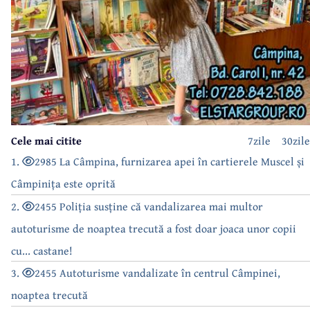
Cele mai citite
7zile
30zile
1.
2985 La Câmpina, furnizarea apei în cartierele Muscel și
Câmpinița este oprită
2.
2455 Poliția susține că vandalizarea mai multor
autoturisme de noaptea trecută a fost doar joaca unor copii
cu... castane!
3.
2455 Autoturisme vandalizate în centrul Câmpinei,
noaptea trecută