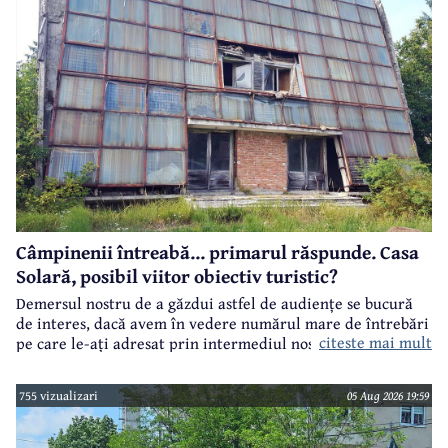
Câmpinenii întreabă... primarul răspunde. Casa
Solară, posibil viitor obiectiv turistic?
Demersul nostru de a găzdui astfel de audiențe se bucură
de interes, dacă avem în vedere numărul mare de întrebări
citeste mai mult
pe care le-ați adresat prin intermediul nostru primarului
municipiului Câmpina, Irina Nistor.
755 vizualizari
05 Aug 2026 19:59