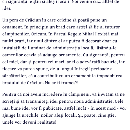
cu siguranță le știu și aleșii locali. Noi venim cu... altfel de
idei.
Un pom de Crăciun în care oricine să poată pune un
ornament, în principiu un brad care astfel să fie al tuturor
câmpinenilor. Oricum, în Parcul Regele Mihai I există mai
mulți brazi, iar unul dintre ei ar putea fi decorat doar cu
instalații de iluminat de administrația locală, lăsându-le
oamenilor ocazia să adauge ornamente. Cu siguranță, pentru
cei mici, dar și pentru cei mari, ar fi o adevărată bucurie, iar
fiecare va putea spune, de-a lungul întregii perioade a
sărbătorilor, că a contribuit cu un ornament la împodobirea
bradului de Crăciun. Nu ar fi frumos?!
Pentru că noi avem încredere în câmpineni, vă invităm să ne
scrieți și să transmiteți idei pentru noua administrație. Cele
mai bune idei vor fi publicate, astfel încât - în acest mod - vor
ajunge la urechile noilor aleși locali. Și, poate, cine știe,
unele vor deveni realitate!