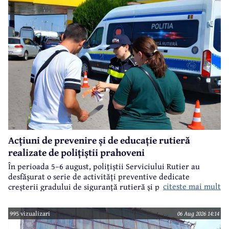
Acțiuni de prevenire și de educație rutieră
realizate de polițiștii prahoveni
În perioada 5–6 august, polițiștii Serviciului Rutier au
desfășurat o serie de activități preventive dedicate
citeste mai mult
creșterii gradului de siguranță rutieră și promovării unui
comportament responsabil în trafic, în contextul sezonului
estival.
995 vizualizari
06 Aug 2026 14:14