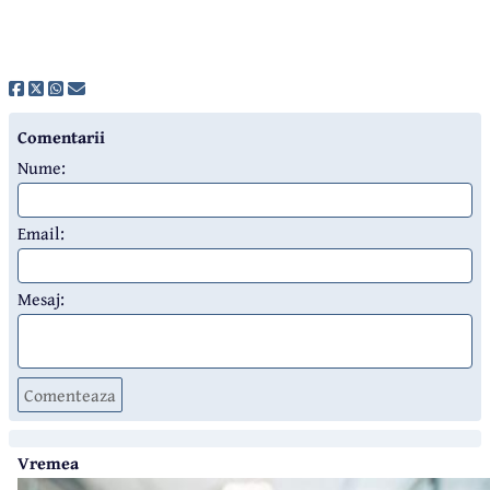
Comentarii
Nume:
Email:
Mesaj:
Comenteaza
Vremea