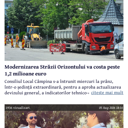
Modernizarea Străzii Orizontului va costa peste
1,2 milioane euro
Consiliul Local Câmpina s-a întrunit miercuri la prânz,
într-o ședință extraordinară, pentru a aproba actualizarea
citeste mai mult
devizului general, a indicatorilor tehnico-economici și a
sumei reprezentând finanțarea de la bugetul local pentru
realizarea modernizării Străzii Orizontului, obiectiv
1936 vizualizari
05 Aug 2026 18:14
finanțat prin Programul Național de Investiții ”Anghel
Saligny”.