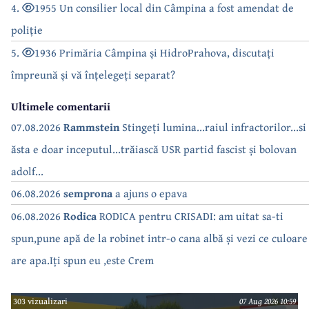
4.
1955 Un consilier local din Câmpina a fost amendat de
poliție
5.
1936 Primăria Câmpina și HidroPrahova, discutați
împreună și vă înțelegeți separat?
Ultimele comentarii
07.08.2026
Rammstein
Stingeți lumina...raiul infractorilor...si
ăsta e doar inceputul...trăiască USR partid fascist și bolovan
adolf...
06.08.2026
semprona
a ajuns o epava
06.08.2026
Rodica
RODICA pentru CRISADI: am uitat sa-ti
spun,pune apă de la robinet intr-o cana albă și vezi ce culoare
are apa.Iți spun eu ,este Crem
303 vizualizari
07 Aug 2026 10:59