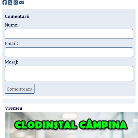
Comentarii
Nume:
Email:
Mesaj:
Comenteaza
Vremea