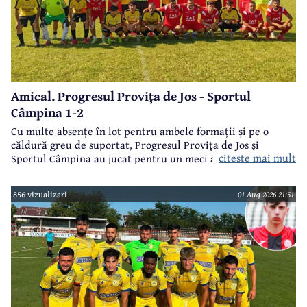
Amical. Progresul Provița de Jos - Sportul
Câmpina 1-2
Cu multe absențe în lot pentru ambele formații și pe o
căldură greu de suportat, Progresul Provița de Jos și
citeste mai mult
Sportul Câmpina au jucat pentru un meci amical.
856 vizualizari
01 Aug 2026 21:51