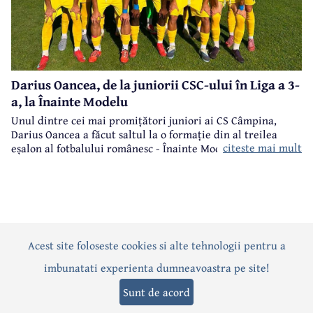
Darius Oancea, de la juniorii CSC-ului în Liga a 3-
a, la Înainte Modelu
Unul dintre cei mai promițători juniori ai CS Câmpina,
Darius Oancea a făcut saltul la o formație din al treilea
citeste mai mult
eșalon al fotbalului românesc - Înainte Modelu, din județul
Călărași.
Acest site foloseste cookies si alte tehnologii pentru a
Actualitate
Politică
Social
Eveniment
Interviuri
imbunatati experienta dumneavoastra pe site!
Sănătate
Editorial
Sport
Anunțuri
Joburi
Turism
Sunt de acord