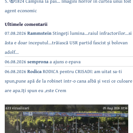
5.
1824 Câmpina la pas... Imagini horror în curtea unui fost
agent economic
Ultimele comentarii
07.08.2026
Rammstein
Stingeți lumina...raiul infractorilor...si
ăsta e doar inceputul...trăiască USR partid fascist și bolovan
adolf...
06.08.2026
semprona
a ajuns o epava
06.08.2026
Rodica
RODICA pentru CRISADI: am uitat sa-ti
spun,pune apă de la robinet intr-o cana albă și vezi ce culoare
are apa.Iți spun eu ,este Crem
633 vizualizari
05 Aug 2026 10:56