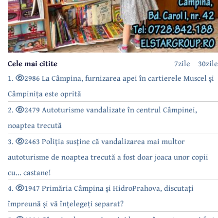
Cele mai citite
7zile
30zile
1.
2986 La Câmpina, furnizarea apei în cartierele Muscel și
Câmpinița este oprită
2.
2479 Autoturisme vandalizate în centrul Câmpinei,
noaptea trecută
3.
2463 Poliția susține că vandalizarea mai multor
autoturisme de noaptea trecută a fost doar joaca unor copii
cu... castane!
4.
1947 Primăria Câmpina și HidroPrahova, discutați
împreună și vă înțelegeți separat?