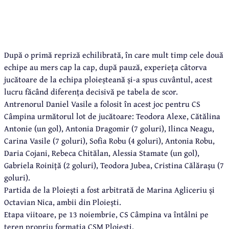
După o primă repriză echilibrată, în care mult timp cele două
echipe au mers cap la cap, după pauză, experieța câtorva
jucătoare de la echipa ploieșteană și-a spus cuvântul, acest
lucru făcând diferența decisivă pe tabela de scor.
Antrenorul Daniel Vasile a folosit în acest joc pentru CS
Câmpina următorul lot de jucătoare: Teodora Alexe, Cătălina
Antonie (un gol), Antonia Dragomir (7 goluri), Ilinca Neagu,
Carina Vasile (7 goluri), Sofia Robu (4 goluri), Antonia Robu,
Daria Cojani, Rebeca Chitălan, Alessia Stamate (un gol),
Gabriela Roiniță (2 goluri), Teodora Jubea, Cristina Călărașu (7
goluri).
Partida de la Ploiești a fost arbitrată de Marina Agliceriu și
Octavian Nica, ambii din Ploiești.
Etapa viitoare, pe 13 noiembrie, CS Câmpina va întâlni pe
teren propriu formația CSM Ploiești.