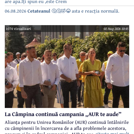
are apa.Iți spun eu ,este Crem
06.08.2026
Cetateanul
🤔🤔🤣😂 asta e reacția normală.
1074 vizualizari
02 Aug 2026 10:45
La Câmpina continuă campania „AUR te aude”
Alianța pentru Unirea Românilor (AUR) continuă întâlnirile
cu câmpinenii în încercarea de a afla problemele acestora,
citeste mai mult
precum și în cadrul campaniei „AUR te aude”.