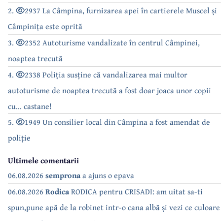
2.
2937 La Câmpina, furnizarea apei în cartierele Muscel și
Câmpinița este oprită
3.
2352 Autoturisme vandalizate în centrul Câmpinei,
noaptea trecută
4.
2338 Poliția susține că vandalizarea mai multor
autoturisme de noaptea trecută a fost doar joaca unor copii
cu... castane!
5.
1949 Un consilier local din Câmpina a fost amendat de
poliție
Ultimele comentarii
06.08.2026
semprona
a ajuns o epava
06.08.2026
Rodica
RODICA pentru CRISADI: am uitat sa-ti
spun,pune apă de la robinet intr-o cana albă și vezi ce culoare