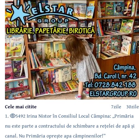
Cele mai citite
7zile
30zile
1.
5492 Irina Nistor în Consiliul Local Câmpina: „Primăria
nu este parte a contractului de schimbare a rețelei de apă și
canal. Nu Primăria oprește apa câmpinenilor!”