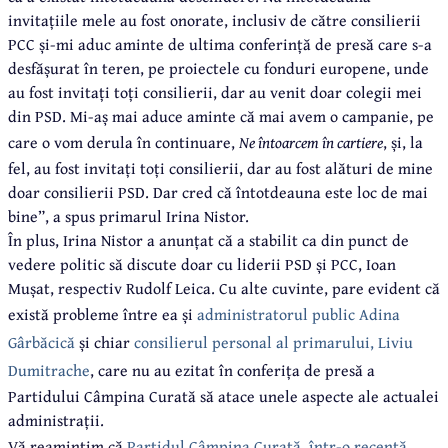
invitațiile mele au fost onorate, inclusiv de către consilierii
PCC și-mi aduc aminte de ultima conferință de presă care s-a
desfășurat în teren, pe proiectele cu fonduri europene, unde
au fost invitați toți consilierii, dar au venit doar colegii mei
din PSD. Mi-aș mai aduce aminte că mai avem o campanie, pe
care o vom derula în continuare,
Ne întoarcem în cartiere
, și, la
fel, au fost invitați toți consilierii, dar au fost alături de mine
doar consilierii PSD. Dar cred că întotdeauna este loc de mai
bine”, a spus primarul Irina Nistor.
În plus, Irina Nistor a anunțat că a stabilit ca din punct de
vedere politic să discute doar cu liderii PSD și PCC, Ioan
Mușat, respectiv Rudolf Leica. Cu alte cuvinte, pare evident că
există probleme între ea și
administratorul public Adina
Gârbăcică
și chiar
consilierul personal al primarului, Liviu
Dumitrache
, care nu au ezitat în conferița de presă a
Partidului Câmpina Curată să atace unele aspecte ale actualei
administrații.
Vă reamintim că
Partidul Câmpina Curată, într-o recentă