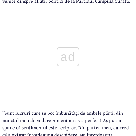
venite dinspre aliații politici de la Partidul Câmpina Curată.
ad
”Sunt lucruri care se pot îmbunătăți de ambele părți, din
punctul meu de vedere nimeni nu este perfect! Aș putea
spune că sentimentul este reciproc. Din partea mea, eu cred
că a existat întotdeauna deschidere. Nu întotdeauna