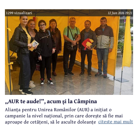
învins pe primarul în funcție de atunci, Alin Ioan
Moldoveanu.
1299 vizualizari
12 Jun 2026 19:21
„AUR te aude!”, acum și la Câmpina
Alianța pentru Unirea Românilor (AUR) a inițiat o
campanie la nivel național, prin care dorește să fie mai
citeste mai mult
aproape de cetățeni, să le asculte doleanțele și problemele.
„AUR te aude!” este numele acestei campanii care a ajuns și
la Câmpina.