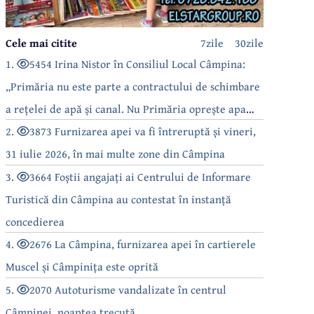
Cele mai citite
7zile
30zile
1.
5454 Irina Nistor în Consiliul Local Câmpina:
„Primăria nu este parte a contractului de schimbare
a rețelei de apă și canal. Nu Primăria oprește apa
câmpinenilor!”
2.
3873 Furnizarea apei va fi întreruptă și vineri,
31 iulie 2026, în mai multe zone din Câmpina
3.
3664 Foștii angajați ai Centrului de Informare
Turistică din Câmpina au contestat în instanță
concedierea
4.
2676 La Câmpina, furnizarea apei în cartierele
Muscel și Câmpinița este oprită
5.
2070 Autoturisme vandalizate în centrul
Câmpinei, noaptea trecută