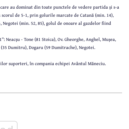
e, care au dominat din toate punctele de vedere partida și s-a
 scorul de 5-1, prin golurile marcate de Catană (min. 14),
, Negotei (min. 52, 85), golul de onoare al gazdelor fiind
”: Neacșu - Tone (81 Stoica), Ov. Gheorghe, Anghel, Mușea,
ă (35 Dumitru), Dogaru (59 Dumitrache), Negotei.
riilor suporteri, în compania echipei Avântul Măneciu.