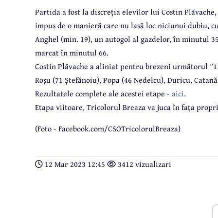
Partida a fost la discreția elevilor lui Costin Plăvach
impus de o manieră care nu lasă loc niciunui dubiu, cu
Anghel (min. 19), un autogol al gazdelor, în minutul 35
marcat în minutul 66.
Costin Plăvache a aliniat pentru brezeni următorul ”11
Roșu (71 Ștefănoiu), Popa (46 Nedelcu), Duricu, Catan
Rezultatele complete ale acestei etape -
aici
.
Etapa viitoare, Tricolorul Breaza va juca în fața prop
(Foto - Facebook.com/CSOTricolorulBreaza)
12 Mar 2023 12:45
3412 vizualizari