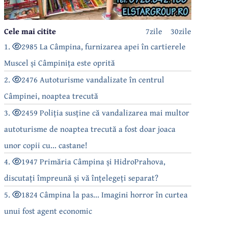
Cele mai citite
7zile
30zile
1.
2985 La Câmpina, furnizarea apei în cartierele
Muscel și Câmpinița este oprită
2.
2476 Autoturisme vandalizate în centrul
Câmpinei, noaptea trecută
3.
2459 Poliția susține că vandalizarea mai multor
autoturisme de noaptea trecută a fost doar joaca
unor copii cu... castane!
4.
1947 Primăria Câmpina și HidroPrahova,
discutați împreună și vă înțelegeți separat?
5.
1824 Câmpina la pas... Imagini horror în curtea
unui fost agent economic