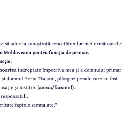
sc să aduc la cunoștință concetățenilor mei următoarele:
Alin Moldoveanu pentru funcția de primar.
ncție.
moartea
îndreptate împotriva mea și a domnului primar
t și domnul Horia Tiseanu, plângeri penale care au fost
ație și Justiție. (
anexa/facsimil
).
 responsabili.
eritate faptele semnalate."