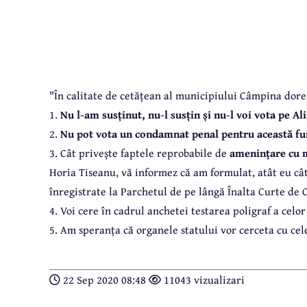
"În calitate de cetățean al municipiului Câmpina dore
1.
Nu l-am susținut, nu-l susțin și nu-l voi vota pe 
2.
Nu pot vota un condamnat penal pentru această fu
3. Cât privește faptele reprobabile de
amenințare cu 
Horia Tiseanu, vă informez că am formulat, atât eu câ
înregistrate la Parchetul de pe lângă Înalta Curte de Cas
4. Voi cere în cadrul anchetei testarea poligraf a celor
5. Am speranța că organele statului vor cerceta cu cel
22 Sep 2020 08:48
11043 vizualizari