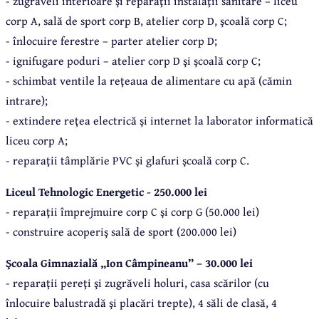
- zugrăveli interioare şi reparaţii instalaţii sanitare – liceu
corp A, sală de sport corp B, atelier corp D, şcoală corp C;
- înlocuire ferestre – parter atelier corp D;
- ignifugare poduri – atelier corp D şi şcoală corp C;
- schimbat ventile la reţeaua de alimentare cu apă (cămin
intrare);
- extindere reţea electrică şi internet la laborator informatică
liceu corp A;
- reparaţii tâmplărie PVC şi glafuri şcoală corp C.
Liceul Tehnologic Energetic - 250.000 lei
- reparaţii împrejmuire corp C şi corp G (50.000 lei)
- construire acoperiş sală de sport (200.000 lei)
Şcoala Gimnazială „Ion Câmpineanu” – 30.000 lei
- reparaţii pereţi şi zugrăveli holuri, casa scărilor (cu
înlocuire balustradă şi placări trepte), 4 săli de clasă, 4