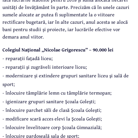
unități de învățământ în parte. Precizăm că în unele cazuri
sumele alocate ar putea fi suplimentate la o viitoare
rectificare bugetară, iar în alte cazuri, anul acesta se alocă
bani pentru studii și proiecte, iar lucrările efective vor
demara anul viitor.
Colegiul Naţional „Nicolae Grigorescu” – 90.000 lei
- reparaţii faţadă liceu;
- reparaţii şi zugrăveli interioare liceu;
- modernizare și extindere grupuri sanitare liceu şi sală de
sport;
- înlocuire tâmplărie lemn cu tâmplărie termopan;
- igienizare grupuri sanitare Şcoala Goleşti;
- înlocuire parchet săli de clasă Şcoala Goleşti;
- modificare scară acces elevi la Şcoala Goleşti;
- înlocuire învelitoare corp Şcoala Gimnazială;
- înlocuire pardoseală sala de sport;