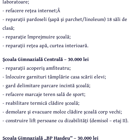
laboratoare;
- refacere reţea internet;Â
- reparaţii pardoseli (şapă şi parchet/linoleum) 18 săli de
clasă;
- reparaţie împrejmuire şcoală;
- reparaţii reţea apă, curtea interioară.
Şcoala Gimnazială Centrală – 30.000 lei
- reparaţii acoperiş amfiteatru;
- înlocuire garnituri tâmplărie casa scării elevi;
- gard delimitare parcare incintă şcoală;
- refacere marcaje teren sală de sport;
- reabilitare termică clădire şcoală;
- demolare şi evacuare moloz clădire şcoală corp vechi;
- construire lift persoane cu dizabilităţi (demisol – etaj II).
Şcoala Gimnazială „BP Hasdeu” – 30.000 lei