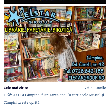
Cele mai citite
7zile
30zile
1.
3141 La Câmpina, furnizarea apei în cartierele Muscel și
Câmpinița este oprită