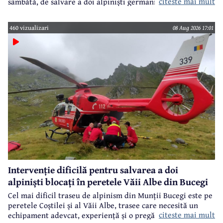
citeste mai mult
sâmbătă, de salvare a doi alpiniști germani din peretele
Văii Albe, din Bucegi.
460 vizualizari
08 Aug 2026 17:01
Intervenție dificilă pentru salvarea a doi
alpiniști blocați în peretele Văii Albe din Bucegi
Cel mai dificil traseu de alpinism din Munții Bucegi este pe
peretele Coștilei și al Văii Albe, trasee care necesită un
citeste mai mult
echipament adevcat, experiență și o pregătire specifică.