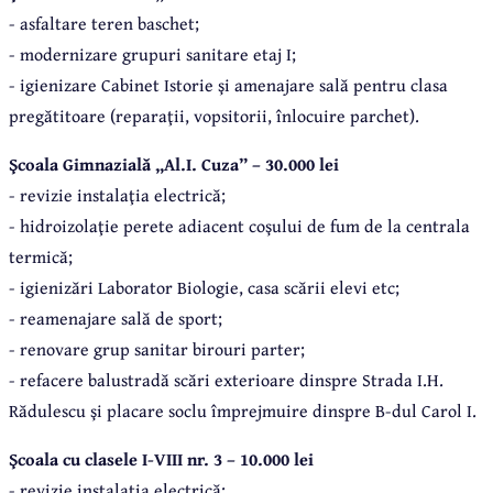
- asfaltare teren baschet;
- modernizare grupuri sanitare etaj I;
- igienizare Cabinet Istorie şi amenajare sală pentru clasa
pregătitoare (reparaţii, vopsitorii, înlocuire parchet).
Şcoala Gimnazială „Al.I. Cuza” – 30.000 lei
- revizie instalaţia electrică;
- hidroizolaţie perete adiacent coşului de fum de la centrala
termică;
- igienizări Laborator Biologie, casa scării elevi etc;
- reamenajare sală de sport;
- renovare grup sanitar birouri parter;
- refacere balustradă scări exterioare dinspre Strada I.H.
Rădulescu şi placare soclu împrejmuire dinspre B-dul Carol I.
Şcoala cu clasele I-VIII nr. 3 – 10.000 lei
- revizie instalaţia electrică;