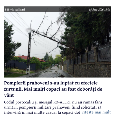
848 vizualizari
08 Aug 2026 15:06
Pompierii prahoveni s-au luptat cu efectele
furtunii. Mai mulți copaci au fost doborâți de
vânt
Codul portocaliu și mesajul RO-ALERT nu au rămas fără
urmări, pompierii militari prahoveni fiind solicitați să
citeste mai mult
intervină în mai multe cazuri la copaci doborâți în urma