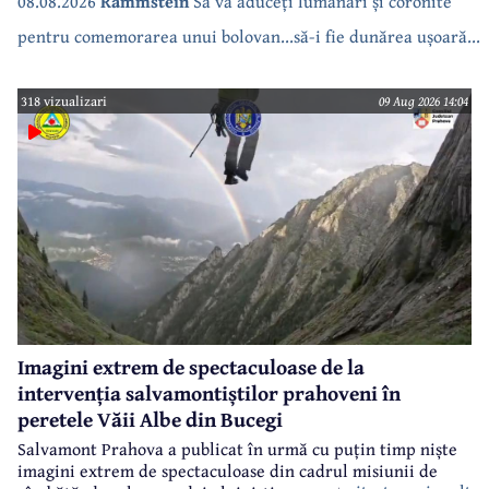
bea apa de la robinet.Asta as intreba o si pe Izabel Mitrea
08.08.2026
Rammstein
Sa vă aduceți lumânări și coronite
pentru comemorarea unui bolovan...să-i fie dunărea ușoară...
318 vizualizari
09 Aug 2026 14:04
Imagini extrem de spectaculoase de la
intervenția salvamontiștilor prahoveni în
peretele Văii Albe din Bucegi
Salvamont Prahova a publicat în urmă cu puțin timp niște
imagini extrem de spectaculoase din cadrul misiunii de